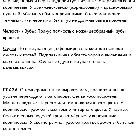
черных, белых и серых пуделей губы черные. У коричневых они
коричневые. У оранжево-рыжих (абрикосовых) и красно-рыжих
пуделей губы могут быть коричневыми, более или менее
темными, или черными. Углы губ не должны быть выражены.
Челюсти / Зубы
: Прикус полностью ножницеобразный, зубы
крепкие.
Скулы
: Не выступающие, сформированы костной основой
скуловых костей. Подглазничная область хорошо вылеплена и
мало заполнена. Скуловые дуги выступают очень
незначительно.
ГЛАЗА
: С темпераментным выражением, расположены на
уровне перехода от лба к морде, слегка косо посажены.
Миндалевидные. Черного или темно-коричневого цвета. У
коричневых пуделей глаза темно-янтарного цвета. У чёрных,
белых и серых пуделей края век чёрные, у коричневых –
коричневые. У светло-рыжих пуделей края век должны быть как
можно темнее.