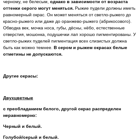
черному, не белесым,
однако
в зависимости от возраста
оттенки серого могут меняться.
Рыжие пудели должны иметь
равномерный окрас. Он может меняться от светло-рыжего до
красно-рыжего или даже до оранжево-рыжего (абрикосового).
Обводка век, мочка носа, губы, дёсны, нёбо, естественные
отверстия, мошонка, подушечки лап хорошо пигментированы. У
светло-рыжих пуделей пигментация всех слизистых должна
быть как можно темнее.
В сером и рыжем окрасах белые
отметины не допускаются.
Другие окрасы:
Двухцветные
с преобладанием белого, другой окрас распределен
неравномерно:
Черный и белый.
Голубой/серый и белый.