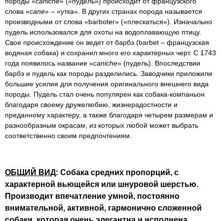
породы «
caniche
» («пудель») происходит от французского
слова «
cane
» – «утка». В других странах порода называется
производными от слова «barboter» («плескаться»). Изначально
пудель использовался для охоты на водоплавающую птицу.
Свое происхождение он ведет от барбэ (barbet – французская
водяная собака) и сохранил много его характерных черт. С 1743
года появилось название «
caniche
» (пудель). Впоследствии
барбэ и пудель как породы разделились. Заводчики приложили
большие усилия для получения оригинального внешнего вида
породы. Пудель стал очень популярен как собака-компаньон
благодаря своему дружелюбию, жизнерадостности и
преданному характеру, а также благодаря четырем размерам и
разнообразным окрасам, из которых любой может выбрать
соответственно своим предпочтениям.
ОБЩИЙ ВИД
: Собака средних пропорций, с
характерной вьющейся или шнуровой шерстью.
Производит впечатление умной, постоянно
внимательной, активной, гармонично сложенной
собаки, которая очень элегантна и исполнена