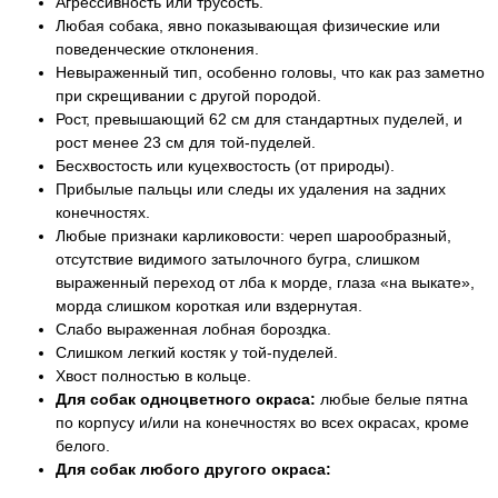
Агрессивность или трусость.
Любая собака, явно показывающая физические или
поведенческие отклонения.
Невыраженный тип, особенно головы, что как раз заметно
при скрещивании с другой породой.
Рост, превышающий 62 см для стандартных пуделей, и
рост менее 23 см для той-пуделей.
Бесхвостость или куцехвостость (от природы).
Прибылые пальцы или следы их удаления на задних
конечностях.
Любые признаки карликовости: череп шарообразный,
отсутствие видимого затылочного бугра, слишком
выраженный переход от лба к морде, глаза «на выкате»,
морда слишком короткая или вздернутая.
Слабо выраженная лобная бороздка.
Слишком легкий костяк у той-пуделей.
Хвост полностью в кольце.
Для собак одноцветного окраса:
любые белые пятна
по корпусу и/или на конечностях во всех окрасах, кроме
белого.
Для собак любого другого окраса: