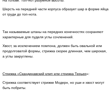
На голове: Топ-нот разумной высоты.
Шерсть на передней части корпуса образует шар в форме яйца
от груди до топ-нота.
Так называемые штаны на передних конечностях сохраняют
характерные для пуделя углы сочленений.
Хвост, за исключением помпона, должен быть овальной или
продолговатой формы, стрижка скорее длинная, чем широкая,
а углы закруглены.
Стрижка «Скандинавский клип или стрижка Терьер
»:
Стрижка соответствует стрижке Модерн, но уши и хвост могут
быть побриты.