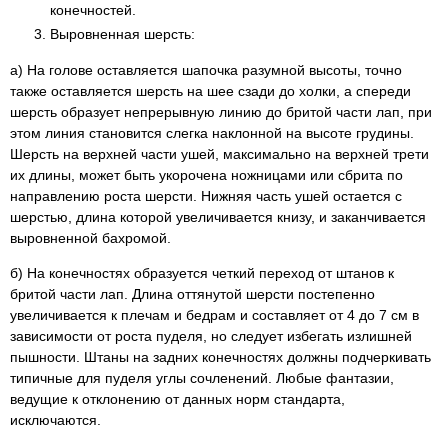
конечностей.
Выровненная шерсть:
а) На голове оставляется шапочка разумной высоты, точно
также оставляется шерсть на шее сзади до холки, а спереди
шерсть образует непрерывную линию до бритой части лап, при
этом линия становится слегка наклонной на высоте грудины.
Шерсть на верхней части ушей, максимально на верхней трети
их длины, может быть укорочена ножницами или сбрита по
направлению роста шерсти. Нижняя часть ушей остается с
шерстью, длина которой увеличивается книзу, и заканчивается
выровненной бахромой.
б) На конечностях образуется четкий переход от штанов к
бритой части лап. Длина оттянутой шерсти постепенно
увеличивается к плечам и бедрам и составляет от 4 до 7 см в
зависимости от роста пуделя, но следует избегать излишней
пышности. Штаны на задних конечностях должны подчеркивать
типичные для пуделя углы сочленений. Любые фантазии,
ведущие к отклонению от данных норм стандарта,
исключаются.