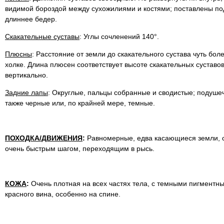
видимой бороздой между сухожилиями и костями; поставлены по
длиннее бедер.
Скакательные суставы
: Углы сочленений 140°.
Плюсны
: Расстояние от земли до скакательного сустава чуть боле
холке. Длина плюсен соответствует высоте скакательных суставо
вертикально.
Задние лапы
: Округлые, пальцы собранные и сводистые; подушеч
также черные или, по крайней мере, темные.
ПОХОДКА/ДВИЖЕНИЯ
:
Равномерные, едва касающиеся земли, с
очень быстрым шагом, переходящим в рысь.
КОЖА
:
Очень плотная на всех частях тела, с темными пигментн
красного вина, особенно на спине.