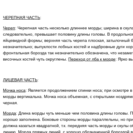
ЧЕРЕПНАЯ ЧАСТЬ
:
Череп
: Черепная часть несколько длиннее морды; ширина в скул
следовательно, превышает половину длины головы. В продольно
яйцевидной формы; верхняя часть черепа плоская, затылочный 
незначительно; выпуклости лобных костей и надбровные дуги хо
фронтальная борозда так незначительно обозначена, что незаме
височных костей чуть округлены.
Переход от лба к морде
: Ярко в
ЛИЦЕВАЯ ЧАСТЬ
:
Мочка носа
: Является продолжением спинки носа; при осмотре 
морды вертикальна. Мочка носа объемная, с открытыми ноздрями
черная.
Морда
: Длина морды чуть меньше чем половина длины головы. П
хорошо заполнена. Боковые стороны морды параллельны, но при
должна казаться квадратной, т.к. передняя часть морды и скулы 
линию. Морда прямых линий, с хорошо обозначенной бороздой в 