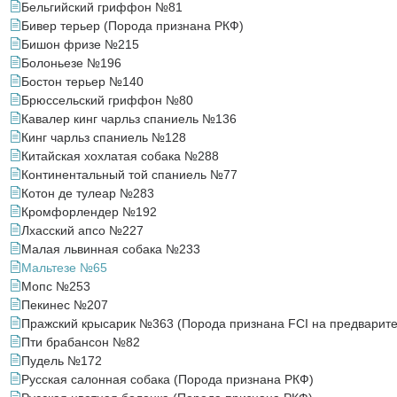
Бельгийский гриффон №81
Бивер терьер (Порода признана РКФ)
Бишон фризе №215
Болоньезе №196
Бостон терьер №140
Брюссельский гриффон №80
Кавалер кинг чарльз спаниель №136
Кинг чарльз спаниель №128
Китайская хохлатая собака №288
Континентальный той спаниель №77
Котон де тулеар №283
Кромфорлендер №192
Лхасский апсо №227
Малая львинная собака №233
Мальтезе №65
Мопс №253
Пекинес №207
Пражский крысарик №363 (Порода признана FCI на предварите
Пти брабансон №82
Пудель №172
Русская салонная собака (Порода признана РКФ)