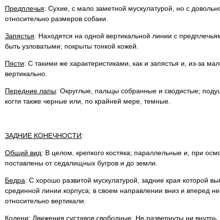
Предплечья
: Сухие, с мало заметной мускулатурой, но с довольн
относительно размеров собаки.
Запястья
: Находятся на одной вертикальной линии с предплечья
быть узловатыми; покрыты тонкой кожей.
Пясти
: С такими же характеристиками, как и запястья и, из-за ма
вертикально.
Передние лапы
: Округлые, пальцы собранные и сводистые; поду
когти также черные или, по крайней мере, темные.
ЗАДНИЕ КОНЕЧНОСТИ
:
Общий вид
: В целом, крепкого костяка; параллельные и, при осм
поставлены от седалищных бугров и до земли.
Бедра
: С хорошо развитой мускулатурой, задние края которой в
срединной линии корпуса; в своем направлении вниз и вперед н
относительно вертикали.
Колени
: Движения суставов свободные. Не развернуты ни внутрь,