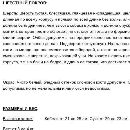
ШЕРСТНЫЙ ПОКРОВ
:
Шерсть
: Шерсть густая, блестящая, глянцевая ниспадающая, шел
длинная по всему корпусу и прямая по всей длине без волны или
должна быть длиннее, чем высота собаки в холке, и должна опус
мантии, которая плотно облегает, не отстаёт от тела и не форми
клочки шерсти. Очёсы допустимы на передних конечностях от локт
конечностях от колен до лап. Подшерсток отсутствует. На голове
как и на морде, где она смешивается с бородой, а также на череп
смешиваясь с шерстью, покрывающей уши. На хвосте шерсть нис
корпуса, т.е. на бок и на бедро, и длина ее такова, что достигает
Окрас
: Чисто белый, бледный оттенок слоновой кости допустим.
допустимы, но не желательны и являются недостатком.
РАЗМЕРЫ И ВЕС
:
Высота в холке:
Кобели от 21 до 25 см; Суки от 20 до 23 см.
Вес:
от 3 до 4 кг.