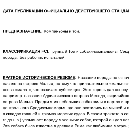
ДАТА ПУБЛИКАЦИИ ОФИЦИАЛЬНО ДЕЙСТВУЮЩЕГО СТАНДА
ПРЕДНАЗНАЧЕНИЕ
: Kомпаньоны и тои.
КЛАССИФИКАЦИЯ FCI
: Группа 9 Тои и собаки-компаньоны. Сек
породы. Без рабочих испытаний.
КРАТКОЕ ИСТОРИЧЕСКОЕ РЕЗЮМЕ
:
Название породы не означ
начало на острове Мальта, потому что прилагательное «мальтез»
слова «малат», что означает «убежище». Этот корень дал основу
например: название Адриатического острова Меледа, сицилийско
острова Мальта. Предки этих небольших собак жили в портах и п
центрального Средиземноморья, где они охотились на мышей и к
в складах гаваней и трюмах морских судов. В своем трактате о с
гг. до н.э.) упоминает породу маленьких собак, которой он дал н
Эта собака была известна в древнем Риме как любимица матрон; 