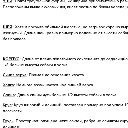
УШИ
:
Почти треугольной формы, их ширина приблизительно равн
Расположены выше скуловых дуг, висят плотно по бокам черепа;
ШЕЯ
:
Хотя и покрыта обильной шерстью, но загривок хорошо вы
изогнутый. Длина шеи равна примерно половине от высоты собак
без подвеса.
КОРПУС
:
Длина от плече-лопаточного сочленения до седалищно
1/3 больше высоты собаки в холке.
Линия верха
: Прямая до основания хвоста.
Холка
: Немного возвышается над линией верха.
Спина
: Длина спины чуть больше 1/2 высоты собаки в холке.
Круп
: Круп широкий и длинный; поставлен примерно под углом 1
плоскости.
Грудь
: Просторная; опущена ниже локтей, ребра не слишком окру
длинная.