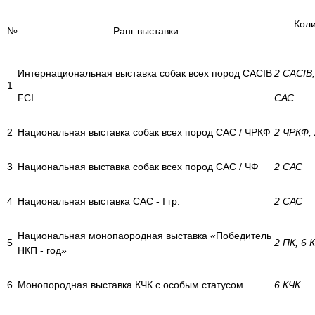
Коли
№
Ранг выставки
Интернациональная выставка собак всех пород CACIB
2 CACIB,
1
FCI
САС
2
Национальная выставка собак всех пород САС / ЧРКФ
2 ЧРКФ,
3
Национальная выставка собак всех пород САС / ЧФ
2 САС
4
Национальная выставка САС - I гр.
2 САС
Национальная монопаородная выставка «Победитель
5
2 ПК, 6 
НКП - год»
6
Монопородная выставка КЧК с особым статусом
6 КЧК