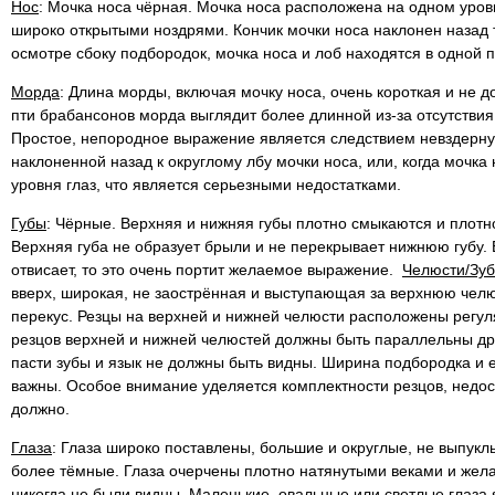
Нос
: Мочка носа чёрная. Мочка носа расположена на одном уровн
широко открытыми ноздрями. Кончик мочки носа наклонен назад 
осмотре сбоку подбородок, мочка носа и лоб находятся в одной 
Морда
: Длина морды, включая мочку носа, очень короткая и не д
пти брабансонов морда выглядит более длинной из-за отсутстви
Простое, непородное выражение является следствием невздерну
наклоненной назад к округлому лбу мочки носа, или, когда мочк
уровня глаз, что является серьезными недостатками.
Губы
: Чёрные. Верхняя и нижняя губы плотно смыкаются и плотн
Верхняя губа не образует брыли и не перекрывает нижнюю губу.
отвисает, то это очень портит желаемое выражение.
Челюсти/Зу
вверх, широкая, не заострённая и выступающая за верхнюю челю
перекус. Резцы на верхней и нижней челюсти расположены регул
резцов верхней и нижней челюстей должны быть параллельны дру
пасти зубы и язык не должны быть видны. Ширина подбородка и 
важны. Особое внимание уделяется комплектности резцов, недо
должно.
Глаза
: Глаза широко поставлены, большие и округлые, не выпукл
более тёмные. Глаза очерчены плотно натянутыми веками и жела
никогда не были видны. Маленькие, овальные или светлые глаза