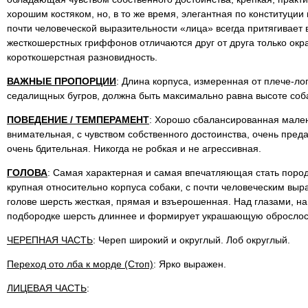
хорошим костяком, но, в то же время, элегантная по конституции
почти человеческой выразительности «лица» всегда притягивает
жесткошерстных гриффонов отличаются друг от друга только окр
короткошерстная разновидность.
ВАЖНЫЕ ПРОПОРЦИИ
: Длина корпуса, измеренная от плече-л
седалищных бугров, должна быть максимально равна высоте соба
ПОВЕДЕНИЕ / ТЕМПЕРАМЕНТ
: Хорошо сбалансированная мален
внимательная, с чувством собственного достоинства, очень пред
очень бдительная. Никогда не робкая и не агрессивная.
ГОЛОВА
: Самая характерная и самая впечатляющая стать пород
крупная относительно корпуса собаки, с почти человеческим вы
голове шерсть жесткая, прямая и взъерошенная. Над глазами, на 
подбородке шерсть длиннее и формирует украшающую оброслос
ЧЕРЕПНАЯ ЧАСТЬ
: Череп широкий и округлый. Лоб округлый.
Переход ото лба к морде (Стоп)
: Ярко выражен.
ЛИЦЕВАЯ ЧАСТЬ
: