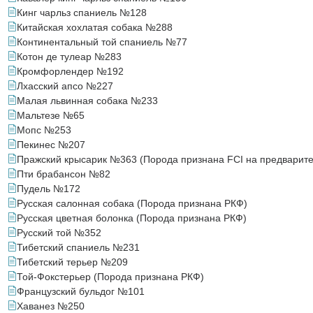
Кинг чарльз спаниель №128
Китайская хохлатая собака №288
Континентальный той спаниель №77
Котон де тулеар №283
Кромфорлендер №192
Лхасский апсо №227
Малая львинная собака №233
Мальтезе №65
Мопс №253
Пекинес №207
Пражский крысарик №363 (Порода признана FCI на предварите
Пти брабансон №82
Пудель №172
Русская салонная собака (Порода признана РКФ)
Русская цветная болонка (Порода признана РКФ)
Русский той №352
Тибетский спаниель №231
Тибетский терьер №209
Той-Фокстерьер (Порода признана РКФ)
Французский бульдог №101
Хаванез №250