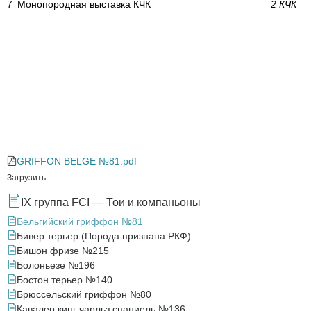
7
Монопородная выставка КЧК
2 КЧК
GRIFFON BELGE №81.pdf
Загрузить
IX группа FCI — Тои и компаньоны
Бельгийский гриффон №81
Бивер терьер (Порода признана РКФ)
Бишон фризе №215
Болоньезе №196
Бостон терьер №140
Брюссельский гриффон №80
Кавалер кинг чарльз спаниель №136