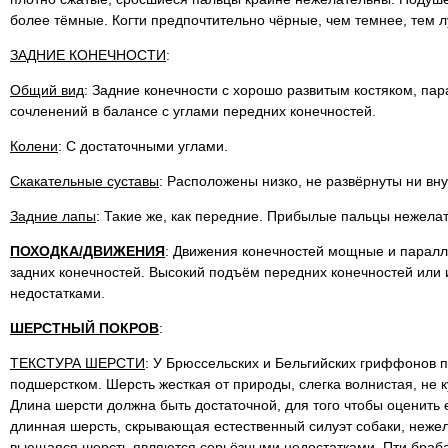
более тёмные. Когти предпочтительно чёрные, чем темнее, тем 
ЗАДНИЕ КОНЕЧНОСТИ
:
Общий вид
: Задние конечности с хорошо развитым костяком, пар
сочленений в балансе с углами передних конечностей.
Колени
: С достаточными углами.
Скакательные суставы
: Расположены низко, не развёрнуты ни вну
Задние лапы
: Такие же, как передние. Прибылые пальцы нежела
ПОХОДКА/ДВИЖЕНИЯ
: Движения конечностей мощные и паралл
задних конечностей. Высокий подъём передних конечностей или
недостатками.
ШЕРСТНЫЙ ПОКРОВ
:
ТЕКСТУРА ШЕРСТИ
: У Брюссельских и Бельгийских гриффонов п
подшерстком. Шерсть жесткая от природы, слегка волнистая, не 
Длина шерсти должна быть достаточной, для того чтобы оценить 
длинная шерсть, скрывающая естественный силуэт собаки, неже
вьющаяся шерсть являются серьёзными недостатками. Пти браба