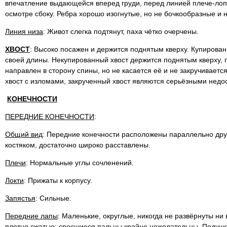
впечатление выдающейся вперед груди, перед линией плече-лоп
осмотре сбоку. Ребра хорошо изогнутые, но не бочкообразные и 
Линия низа
: Живот слегка подтянут, паха чётко очерчены.
ХВОСТ
: Высоко посажен и держится поднятым кверху. Купирован
своей длины. Некупированный хвост держится поднятым кверху, 
направлен в сторону спины, но не касается её и не закручиваетс
хвост с изломами, закрученный хвост являются серьёзными недо
КОНЕЧНОСТИ
ПЕРЕДНИЕ КОНЕЧНОСТИ
:
Общий вид
: Передние конечности расположены параллельно друг
костяком, достаточно широко расставлены.
Плечи
: Нормальные углы сочленений.
Локти
: Прижаты к корпусу.
Запястья
: Сильные.
Передние лапы
: Маленькие, округлые, никогда не развёрнуты ни 
плотно сжатые; сросшиеся пальцы крайне нежелательны. Подуше