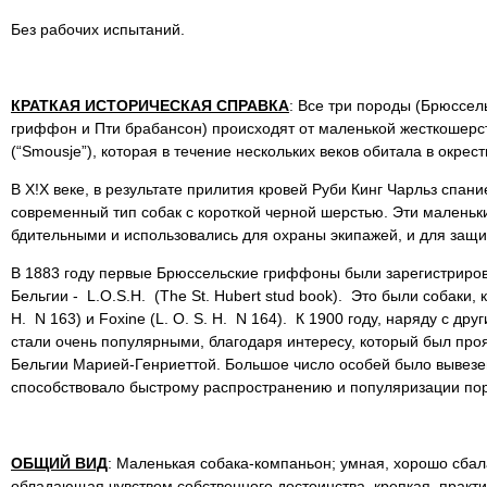
Без рабочих испытаний.
КРАТКАЯ ИСТОРИЧЕСКАЯ СПРАВКА
: Все три породы (Брюссел
гриффон и Пти брабансон) происходят от маленькой жесткошерст
(“Smousje”), которая в течение нескольких веков обитала в окре
В X!X веке, в результате прилития кровей Руби Кинг Чарльз спан
современный тип собак с короткой черной шерстью. Эти маленьк
бдительными и использовались для охраны экипажей, и для защи
В 1883 году первые Брюссельские гриффоны были зарегистриро
Бельгии - L.O.S.H. (The St. Hubert stud book). Это были собаки, 
H. N 163) и Foxine (L. O. S. H. N 164). К 1900 году, наряду с 
стали очень популярными, благодаря интересу, который был про
Бельгии Марией-Генриеттой. Большое число особей было вывезен
способствовало быстрому распространению и популяризации по
ОБЩИЙ ВИД
: Маленькая собака-компаньон; умная, хорошо сбал
обладающая чувством собственного достоинства, крепкая, практи