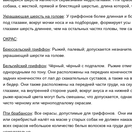
собака, с жесткой, прямой и блестящей шерстью, длина которой, 
Украшающая шерсть на голове
: У гриффонов более длинная и бо
под глазами, вокруг мочки носа и на подбородке, формирует усы 
глазами шерсть длиннее, чем на остальных частях головы, тем 
ОКРАС
:
Брюссельский гриффон
: Рыжий, палевый; допускается незначит
украшающей шерсти на голове.
Бельгийский гриффон
: Чёрный, чёрный с подпалом. Рыжие отме
однородными по тону. Они расположены на передних конечностях
задних конечностях от лап до скакательных суставов, а также на
и бедер. Они также расположены на передней части груди, на ску
глазами, на внутренней стороне ушей, вокруг ануса и на нижней 
рыже-красный цвета могут быть смешаны, что допускается, одна
чисто черному или черноподпалому окрасам.
Пти брабансон
: Все окрасы, допустимые для гриффонов. Они и
или серебристый налёт на маске у старых собак не должен наказы
всех окрасов небольшое количество белых волосков на груди допу
нежелательно.