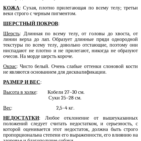
КОЖА
: Су
хая,
п
лотно прилегающая по всему телу; третьи
веки строго с черным пигментом.
ШЕРСТНЫЙ ПОКРОВ
:
Шерсть
: Длинная по всему телу, от головы до хвоста, от
линии верха до лап.
Образует
длинны
е
пряди однородной
текстуры по всему телу
,
довольно отстающ
ие
, поэтому
они
ниспадают не плотно и не прилегают,
никогда не образу
ю
т
очесов.
Н
а морде
шерсть короче
.
Окрас
: Чисто белый. Очень слабы
е
оттен
ки
слоновой кости
не
явля
ю
тся основанием для дисквалификации.
РАЗМЕР И ВЕС
:
Высота в холке
: Кобели 27–30 см.
Суки 25–28 см.
Вес
: 2,5–4 кг.
НЕДОСТАТКИ
: Любое отклонение от вышеуказанных
положений следует считать недостатком, и серьезность, с
которой оценивается этот недостаток, должна быть строго
пропорциональна степени его выраженности, его влиянию на
здоровье и благополучие собаки.