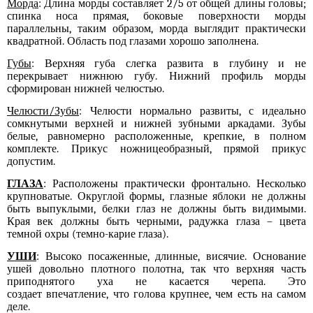
Морда
: Длина морды составляет 2/5 от общей длины головы;
спинка носа прямая, боковые поверхности морды
параллельны, таким образом, морда выглядит практически
квадратной. Область под глазами хорошо
заполнена.
Губы
: Верхн
яя
губ
а
слегка развит
а
в глубину
и
не
перекрыва
е
т нижн
юю
губу
.
Н
ижний профиль морды
сформирован нижней челюстью.
Челюсти/Зубы
: Челюсти нормально развиты, с идеально
сомкнутыми верхней и нижней зубными аркадами. Зубы
белые, равномерно расположенные, крепкие, в полном
комплекте. Прикус ножницеобразный, прямой прикус
допустим.
ГЛАЗА
: Расположены практически фронтально. Несколько
крупноватые.
О
круглой формы, глазные яблоки не должны
быть выпуклыми, белки глаз не должны быть видимыми.
Края век должны быть черными, радужка глаза – цвета
темной охры (
темно-карие глаза
).
УШИ
: Высоко посаженные, длинные
,
висячие. Основание
ушей довольно плотного полотна, так что верхняя часть
приподнятого уха не касается черепа
. Эт
о
создает
впечатление
,
что
голова крупнее, чем есть на самом
деле.