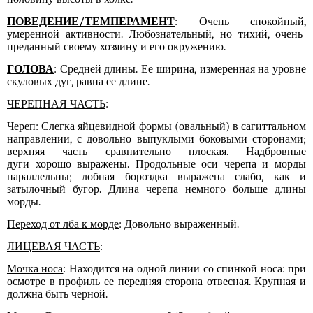
ПОВЕДЕНИЕ/ТЕМПЕРАМЕНТ
: Очень спокойн
ый
,
умеренной активности. Любознательный
, но тихий
, очень
преданный своему хозяину и его окружению.
ГОЛОВА
: Средней длины. Ее ширина, измеренная на уровне
скуловых дуг, равна ее длине.
ЧЕРЕПНАЯ ЧАСТЬ
:
Череп
: Слегка яйцевидной формы (овальный) в сагиттальном
направлении, с довольно выпуклыми боковыми сторонами;
верхняя часть сравнительно плоская. Надбровные
дуги
хорошо
выражены. Продольные оси черепа и морды
параллельны; лобная бороздка выражена слабо, как и
затылочный бугор. Длина черепа немного больше длины
морды.
Переход от лба к морде
: Довольно выраженный.
ЛИЦЕВАЯ ЧАСТЬ
:
Мочка носа
: Находится на одной линии со спинкой носа: при
осмотре в профиль
ее
передняя
сторона отвесная
. Крупная и
должна быть черной.