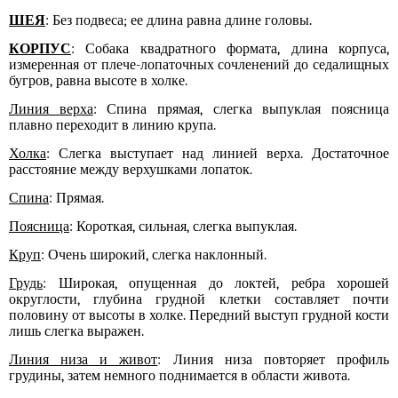
ШЕЯ
: Без подвеса; ее длина равна длине головы.
КОРПУС
: Собака квадратного формата, длина корпуса,
измеренная от плече-лопаточных сочленений до седалищных
бугров,
равна высоте в холке.
Линия верха
: Спина прямая, слегка выпуклая поясница
плавно переходит в линию крупа.
Холка
:
С
легка выступает над линией верха. Достаточное
расстояние между верхушками лопаток.
Спина
: Прямая.
Поясница
: Короткая, сильная, слегка выпуклая.
Круп
: Очень широкий, слегка наклонный.
Грудь
: Широкая, опущенная до локтей, ребра хорошей
округлости, глубина грудной клетки составляет почти
половину от высоты в холке. Передний выступ грудной кости
лишь слегка выражен.
Линия низа и живот
: Линия низа повторяет профиль
грудины, затем немного поднимается в области живота.