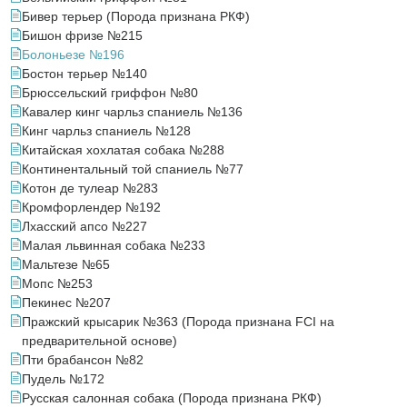
Бивер терьер (Порода признана РКФ)
Бишон фризе №215
Болоньезе №196
Бостон терьер №140
Брюссельский гриффон №80
Кавалер кинг чарльз спаниель №136
Кинг чарльз спаниель №128
Китайская хохлатая собака №288
Континентальный той спаниель №77
Котон де тулеар №283
Кромфорлендер №192
Лхасский апсо №227
Малая львинная собака №233
Мальтезе №65
Мопс №253
Пекинес №207
Пражский крысарик №363 (Порода признана FCI на
предварительной основе)
Пти брабансон №82
Пудель №172
Русская салонная собака (Порода признана РКФ)