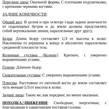
Передние лапы
: Овальной формы. С плотными подушечками,
с крепкими черными когтями.
ЗАДНИЕ КОНЕЧНОСТИ
:
Общий вид
: В целом и при осмотре сзади задние конечности
от седалищных бугров и до земли должны представлять
собой вертикальные линии, параллельные друг другу.
Бедра
: Длина бедер составляет 1/3 от высоты в холке.
Наклонены от вершины к концу и абсолютно параллельны
срединной плоскости тела.
Коленные суставы (Колени)
: Крепкие, с умеренно
выраженными углами.
Голени
: Длиннее бедер.
Скакательные суставы
: С умеренно выраженными углами.
Плюсны
: Расстояние от пяточной кости до земли составляет
чуть меньше 1/3 от высоты в холке.
Задние лапы
: Такие же, как передние, но менее овальные.
ПОХОДКА/ДВИЖЕНИЯ
: Свободные, энергичные, с
благородным и
характерным
поставом головы.