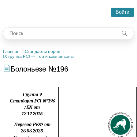
Войти
Главная
Стандарты пород
IX группа FCI — Тои и компаньоны
Болоньезе №196
Группа 9
Стандарт FCI N°196
/EN от
17.12.2015.
Перевод РКФ от
26.06.2025.