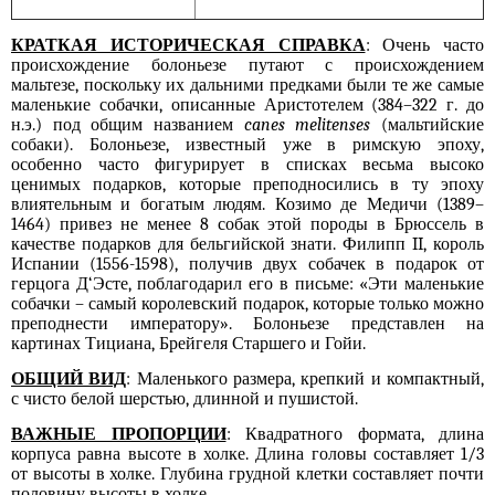
КРАТКАЯ ИСТОРИЧЕСКАЯ СПРАВКА
: Очень часто
происхождение
болоньезе
путают с происхождением
мальтезе, поскольку их дальними предками были те же самые
маленькие собачки, описанные Аристотелем (384–322 г. до
н.э.) под общим названием
canes melitenses
(мальтийские
собаки)
.
Болоньезе
, известный уже в римскую эпоху,
особенно часто фигурирует в списках весьма высоко
ценимых подарков, которые преподносились в ту эпоху
влиятельным и богатым людям. Козимо де Медичи (1389–
1464) привез не менее 8 собак этой породы в Брюссель в
качестве подарк
ов для
бельгийской знати. Филипп II, король
Испании (1556-1598), получив дв
ух
соба
чек в подарок
от
герцога Д‘Эсте, поблагодарил его
в письме
: «Эти маленькие
собачки – самы
й
королевски
й
подар
ок
, которые только можно
пр
е
поднести императору». Болон
ь
ез
е
представлен на
картинах Тициана, Брейгеля Старшего и Гойи.
ОБЩИЙ ВИД
: Маленького размера, крепки
й
и компактный,
с чисто белой шерстью, длинной и пушистой.
ВАЖНЫЕ ПРОПОРЦИИ
: Квадратного формата, длина
корпуса равна высоте в холке. Длина головы составляет 1/3
от высоты в холке. Глубина грудной клетки составляет почти
половину высоты в холке.