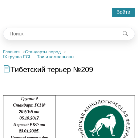
Войти
Главная
Стандарты пород
IX группа FCI — Тои и компаньоны
Тибетский терьер №209
Группа 9
Стандарт
FCI N
°
209/
EN
от
05.10.2017.
Перевод РКФ от
23.01.202
5.
Перевод утвержден