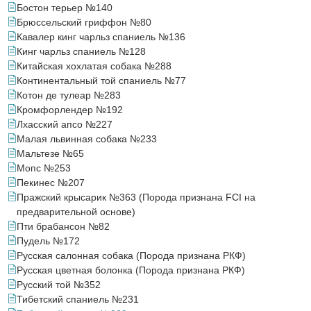
Бостон терьер №140
Брюссельский гриффон №80
Кавалер кинг чарльз спаниель №136
Кинг чарльз спаниель №128
Китайская хохлатая собака №288
Континентальный той спаниель №77
Котон де тулеар №283
Кромфорлендер №192
Лхасский апсо №227
Малая львинная собака №233
Мальтезе №65
Мопс №253
Пекинес №207
Пражский крысарик №363 (Порода признана FCI на
предварительной основе)
Пти брабансон №82
Пудель №172
Русская салонная собака (Порода признана РКФ)
Русская цветная болонка (Порода признана РКФ)
Русский той №352
Тибетский спаниель №231