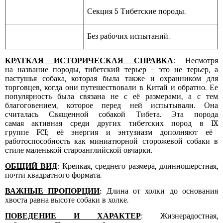
Секция 5 Тибетские породы.
Без рабочих испытаний.
КРАТК
АЯ ИСТОРИЧЕСКАЯ СПРАВКА
: Несмотря
на
название породы
, тибетский терьер – это не терьер, а
пастушья собака, которая была также и охранником для
торговцев, когда они путешествовали в Китай и обратно.
Ее
популярность была связана
не с её размерами, а с тем
благоговением, котор
ое
перед ней испытывали. Она
считалась Священной собакой Тибета. Эта порода
самая
активная
среди других тибетских пород в
IX
группе
FCI
; её энергия и энтузиазм дополняют её
работоспособность как миниатюрной сторожевой собаки в
стиле маленькой староанглийской овчарки.
ОБЩИЙ ВИД
: Крепкая, среднего размера, длинношерстная,
почти квадратного формата.
ВАЖНЫЕ ПРОПОРЦИИ
:
Длина от холки до основания
хвоста равна высоте собаки в холке.
ПОВЕДЕНИЕ И ХАРАКТЕР
: Жизнерадостная,