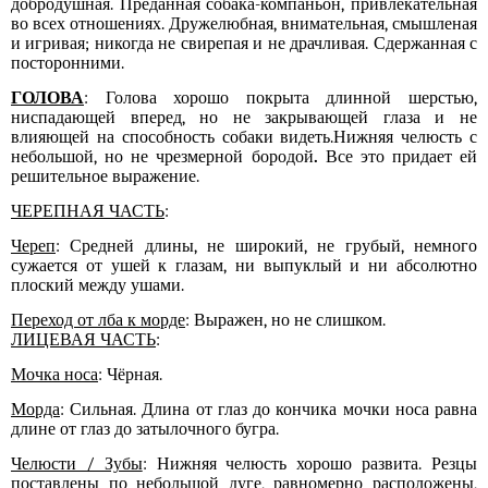
добродушная. Преданная собака-компаньон, привлекательная
во всех отношениях. Дружелюбная, внимательная, смышленая
и игривая; никогда не свирепая и не драчливая. Сдержанная с
посторонними.
ГОЛОВА
:
Голова хорошо покрыта длинной шерстью,
ниспадающей вперед, но не закрывающей глаза и не
влияющей на способность собаки видеть.Нижняя челюсть с
небольшой, но не чрезмерной бородой
.
Все это придает ей
решительное выражение.
ЧЕРЕПНАЯ ЧАСТЬ
:
Череп
: Средней длины, не широкий, не грубый, немного
сужается от ушей к глазам, ни выпуклый и ни абсолютно
плоский между ушами.
Переход от лба к морде
: Выражен, но не слишком.
ЛИЦЕВАЯ ЧАСТЬ
:
Мочка носа
: Чёрная.
Морда
: Сильная. Длина от глаз до кончика мочки носа равна
длине от глаз до затылочного бугра.
Челюсти / Зубы
: Нижняя челюсть хорошо развита. Резцы
поставлены по небольшой дуге, равномерно расположены,