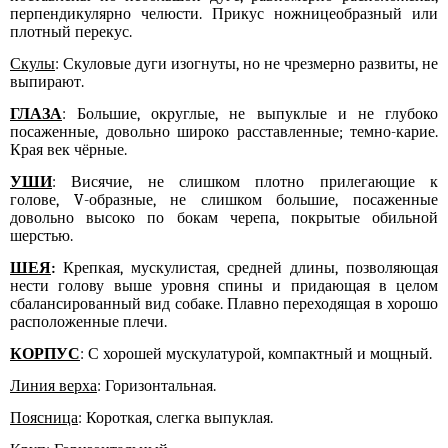
перпендикулярно челюсти. Прикус ножницеобразный или
плотный перекус.
Скулы
: Скуловые дуги изогнуты, но не чрезмерно развиты, не
выпирают.
ГЛАЗА
: Большие, округлые, не выпуклые и не глубоко
посаженные, довольно широко расставленные; темно-карие.
Края век чёрные.
УШИ
: Висячие, не слишком плотно прилегающие к
голове,
V
-образные, не слишком большие, посаженные
довольно высоко по бокам черепа, покрытые обильной
шерстью.
ШЕЯ
:
Крепкая, мускулистая, средней длины, позволяющая
нести голову выше уровня спины и придающая в целом
сбалансированный вид собаке. Плавно переходящая в хорошо
расположенные плечи.
КОРПУС
: С хорошей мускулатурой, компактный и мощный.
Линия верха
: Горизонтальная.
Поясница
: Короткая, слегка выпуклая.