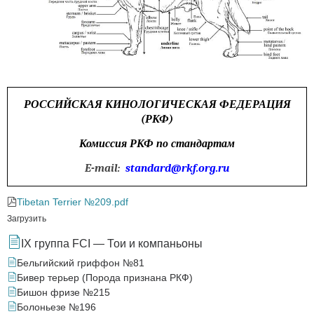
РОССИЙСКАЯ КИНОЛОГИЧЕСКАЯ ФЕДЕРАЦИЯ
(РКФ)
Комиссия РКФ по стандартам
E-mail:
standard@rkf.org.ru
Tibetan Terrier №209.pdf
Загрузить
IX группа FCI — Тои и компаньоны
Бельгийский гриффон №81
Бивер терьер (Порода признана РКФ)
Бишон фризе №215
Болоньезе №196