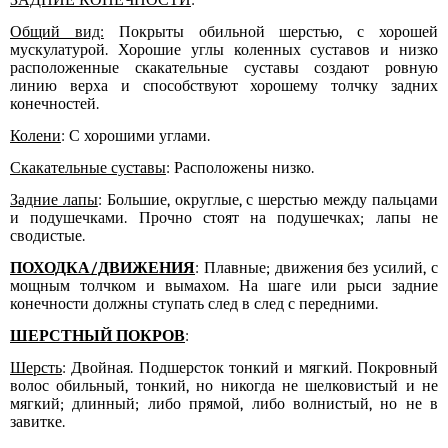
ЗАДНИЕ КОНЕЧНОСТИ
:
Общий вид:
Покрыты обильной шерстью, с хорошей
мускулатурой. Хорошие углы коленных суставов и низко
расположенные скакательные суставы создают ровную
линию верха и способствуют хорошему толчку задних
конечностей.
Колени
: С хорошими углами.
Скакательные суставы
: Расположены низко.
Задние лапы
: Большие, округлые, с шерстью между пальцами
и подушечками. Прочно стоят на подушечках; лапы не
сводистые.
ПОХОДКА/ДВИЖЕНИЯ
: Плавные; движения без усилий, с
мощным толчком и вымахом. На шаге или рыси задние
конечности должны ступать след в след с передними.
ШЕРСТНЫЙ ПОКРОВ
:
Шерсть
: Двойная. Подшерсток тонкий и мягкий. Покровный
волос обильный, тонкий, но никогда не
шелковистый и не
мягкий; длинный; либо прямой, либо волнистый, но не в
завитке.