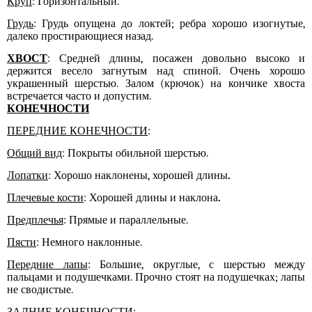
Круп
: Горизонтальный.
Грудь
: Грудь опущена до локтей; ребра хорошо изогнутые,
далеко простирающиеся назад.
ХВОСТ
: Средней длины, посажен довольно высоко и
держится весело загнутым над спиной. Очень хорошо
украшенный шерстью. Залом (крючок) на кончике хвоста
встречается часто и допустим.
КОНЕЧНОСТИ
ПЕРЕДНИЕ КОНЕЧНОСТИ
:
Общий вид
: Покрыты обильной шерстью.
Лопатки
: Хорошо наклонены,
хорошей длины
.
Плечевые кости
:
Хорошей длины и наклона
.
Предплечья
: Прямые и параллельные.
Пясти
: Немного наклонные.
Передние лапы
: Большие, округлые, с шерстью между
пальцами и подушечками. Прочно стоят на подушечках; лапы
не сводистые.