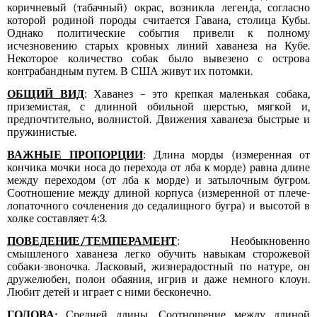
коричневый (табачный) окрас, возникла легенда, согласно
которой родиной породы считается Гавана, столица Кубы.
Однако политические события привели к полному
исчезновению старых кровных линий хаванеза на Кубе.
Некоторое количество собак было вывезено с острова
контрабандным путем. В США живут их потомки.
ОБЩИЙ ВИД
: Хаванез – это крепкая маленькая собака,
приземистая, с длинной обильной шерстью, мягкой и,
предпочтительно, волнистой. Движения
хаванеза
быстрые и
пружинистые.
ВАЖНЫЕ ПРОПОРЦИИ
: Длина морды (измеренная от
кончика мочки носа до перехода от лба к морде) равна длине
между переходом (от лба к морде) и затылочным бугром.
Соотношение между длиной корпуса (измеренной от плече-
лопаточного сочленения до седалищного бугра) и высотой в
холке составляет 4:3.
ПОВЕДЕНИЕ/ТЕМПЕРАМЕНТ
: Необыкновенно
смышленого хаванеза легко обучить навыкам сторожевой
собаки-звоночка. Ласковый, жизнерадостный по натуре, он
дружелюбен, полон обаяния, игрив и даже немного клоун.
Любит детей и играет с ними бесконечно.
ГОЛОВА
:
Средней длины. Соотношение между длиной