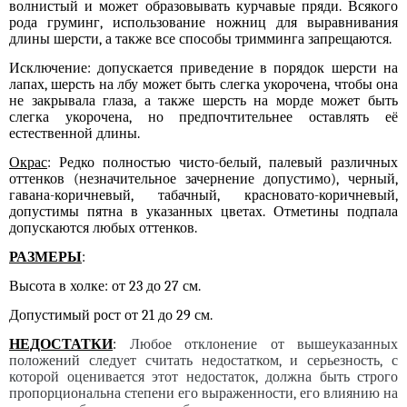
волнистый и может образовывать курчавые пряди. Всякого
рода груминг, использование ножниц для выравнивания
длины шерсти, а также все способы тримминга запрещаются.
Исключение: допускается приведение в порядок шерсти на
лапах, шерсть на лбу может быть слегка укорочена, чтобы она
не закрывала глаза,
а также
шерсть на морде может быть
слегка укорочена, но предпочтительнее оставлять её
естественной длины.
Окрас
: Редко полностью чисто-белый, палевый различных
оттенков (незначительное зачернение допустимо), черный,
гавана-коричневый, табачный, красновато-коричневый,
допустимы пятна в указанных цветах. Отметины подпала
допускаются любых оттенков.
РАЗМЕРЫ
:
Высота в холке: от 23 до 27 см.
Допустим
ый рост
от 21 до 29 см.
НЕДОСТАТКИ
:
Любое отклонение от вышеуказанных
положений следует считать недостатком, и серьезность, с
которой оценивается этот недостаток, должна быть строго
пропорциональна степени его выраженности, его влиянию на