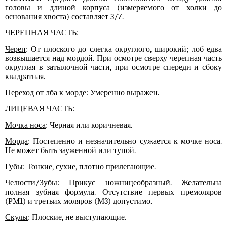
головы и длиной корпуса (измеряемого от холки до
основания хвоста) составляет 3/7.
ЧЕРЕПНАЯ ЧАСТЬ
:
Череп
: От плоского до слегка округлого, широкий; лоб едва
возвышается над мордой. При осмотре сверху черепная часть
округлая в затылочной части, при осмотре спереди и сбоку
квадратная.
Переход от лба к морде
: Умеренно выражен.
ЛИЦЕВАЯ ЧАСТЬ:
Мочка носа
: Черная или коричневая.
Морда
: Постепенно и незначительно сужается к мочке носа.
Не может быть зауженной или тупой.
Губы
: Тонкие, сухие, плотно прилегающие.
Челюсти/Зубы
: Прикус ножницеобразный. Желательна
полная зубная формула. Отсутствие первых премоляров
(РM1) и третьих моляров (М3) допустимо.
Скулы
: Плоские, не выступающие.