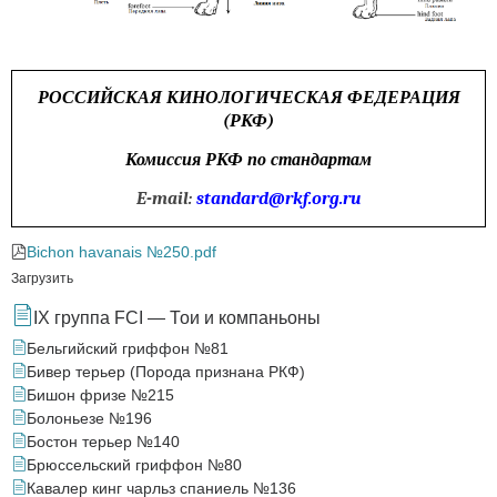
РОССИЙСКАЯ КИНОЛОГИЧЕСКАЯ ФЕДЕРАЦИЯ
(РКФ)
Комиссия РКФ по стандартам
E-mail:
standard@rkf.org.ru
Bichon havanais №250.pdf
Загрузить
IX группа FCI — Тои и компаньоны
Бельгийский гриффон №81
Бивер терьер (Порода признана РКФ)
Бишон фризе №215
Болоньезе №196
Бостон терьер №140
Брюссельский гриффон №80
Кавалер кинг чарльз спаниель №136