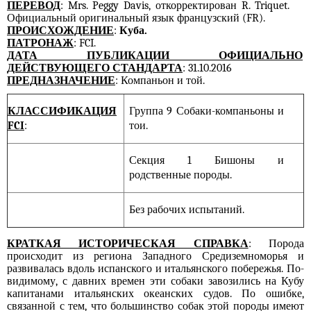
ПЕРЕВОД
: Mrs. Peggy Davis, откорректирован R. Triquet.
Официальный оригинальный язык французский (FR).
ПРОИСХОЖДЕНИЕ
:
Куба.
ПАТРОНАЖ
: FCI.
ДАТА ПУБЛИКАЦИИ ОФИЦИАЛЬНО
ДЕЙСТВУЮЩЕГО СТАНДАРТА
: 31.10.2016
ПРЕДНАЗНАЧЕНИЕ
: Компаньон и той.
КЛАССИФИКАЦИЯ
Группа 9 Собаки-компаньоны и
FCI
:
тои.
Секция 1 Бишоны и
родственные породы.
Без рабочих испытаний.
КРАТКАЯ ИСТОРИЧЕСКАЯ СПРАВКА
: Порода
происходит из региона Западного Средиземноморья и
развивалась вдоль испанского и итальянского побережья. По-
видимому, с давних времен эти собаки завозились на Кубу
капитанами итальянских океанских судов. По ошибке,
связанной с тем, что большинство собак этой породы имеют