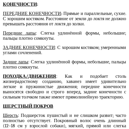
КОНЕЧНОСТИ
:
ПЕРЕДНИЕ КОНЕЧНОСТИ
:
Прямые и параллельные, сухие.
С хорошим костяком. Расстояние от земли до локтя не должно
превышать расстояния от локтя до холки.
Передние лапы
: Слегка удлинённой формы, небольшие;
пальцы плотно сомкнуты.
ЗАДНИЕ КОНЕЧНОСТИ
: С хорошим костяком; умеренными
углами сочленений.
Задние лапы
: Слегка удлинённой формы, небольшие, пальцы
плотно сомкнуты.
ПОХОДКА/ДВИЖЕНИЯ
: Как и подобает столь
жизнерадостному созданию, хаванез имеет удивительно
легкие и пружинистые движения; передние конечности
выносятся свободно и строго вперед, задние конечности с
сильным толчком также имеют прямолинейную траекторию.
ШЕРСТНЫЙ ПОКРОВ
Шерсть
: Подшерсток пушистый и не слишком развит; часто
полностью отсутствует. Покровный волос очень длинный
(12–18 см у взрослой собаки), мягкий, прямой или слегка