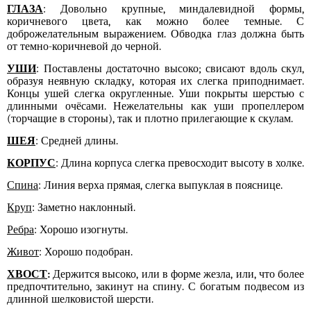
ГЛАЗА
: Довольно крупные, миндалевидной формы,
коричневого цвета, как можно более темные. С
доброжелательным выражением. Обводка глаз должна быть
от темно-коричневой до черной.
УШИ
: Поставлены достаточно высоко; свисают вдоль скул,
образуя неявную складку, которая их слегка приподнимает.
Концы ушей слегка округленные. Уши покрыты шерстью с
длинными очёсами. Нежелательны как уши пропеллером
(торчащие в стороны), так и плотно прилегающие к скулам.
ШЕЯ
: Средней длины.
КОРПУС
: Длина корпуса слегка превосходит высоту в холке.
Спина
: Линия верха прямая, слегка выпуклая в пояснице.
Круп
: Заметно наклонный.
Ребра
: Хорошо изогнуты.
Живот
: Хорошо подобран.
ХВОСТ
:
Держится высоко, или в форме жезла, или, что более
предпочтительно, закинут на спину. С богатым подвесом из
длинной шелковистой шерсти.