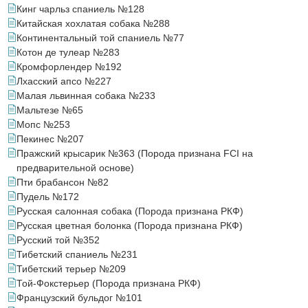
Кинг чарльз спаниель №128
Китайская хохлатая собака №288
Континентальный той спаниель №77
Котон де тулеар №283
Кромфорлендер №192
Лхасский апсо №227
Малая львинная собака №233
Мальтезе №65
Мопс №253
Пекинес №207
Пражский крысарик №363 (Порода признана FCI на
предварительной основе)
Пти брабансон №82
Пудель №172
Русская салонная собака (Порода признана РКФ)
Русская цветная болонка (Порода признана РКФ)
Русский той №352
Тибетский спаниель №231
Тибетский терьер №209
Той-Фокстерьер (Порода признана РКФ)
Французский бульдог №101