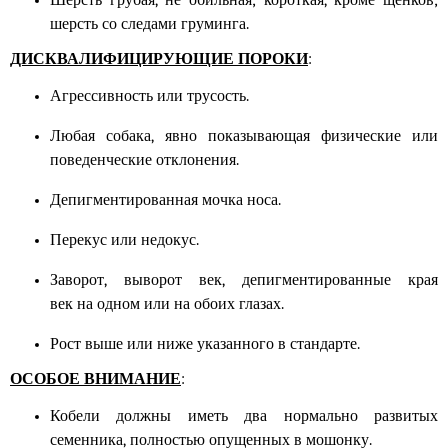
Шерсть грубая, не обильная; короткая, кроме щенков;
шерсть со следами груминга.
ДИСКВАЛИФИЦИРУЮЩИЕ ПОРОКИ
:
Агрессивность или трусость.
Любая собака, явно показывающая физические или
поведенческие отклонения.
Депигментированная мочка носа.
Перекус или недокус.
Заворот, выворот век, депигментированные края
век
на
одно
м
или
на
обоих глаз
ах
.
Рост выше или ниже указанного в стандарте.
ОСОБОЕ ВНИМАНИЕ
:
Кобели должны иметь два нормально развитых
семенника, полностью опущенных в мошонку.