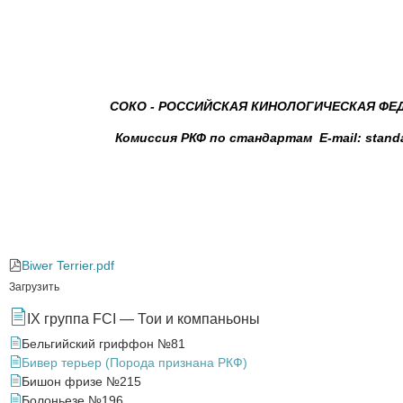
СОКО - РОССИЙСКАЯ КИНОЛОГИЧЕСКАЯ ФЕД
Комиссия РКФ по стандартам E-mail: standa
Biwer Terrier.pdf
Загрузить
IX группа FCI — Тои и компаньоны
Бельгийский гриффон №81
Бивер терьер (Порода признана РКФ)
Бишон фризе №215
Болоньезе №196