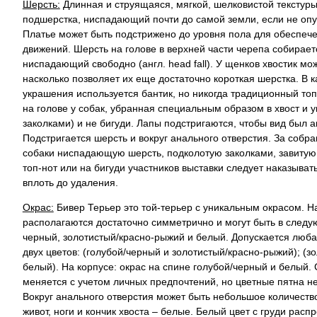
Шерсть:
Длинная и струящаяся, мягкой, шелковистой текстуры
подшерстка, ниспадающий почти до самой земли, если не опу
Платье может быть подстрижено до уровня пола для обеспеч
движений. Шерсть на голове в верхней части черепа собирает
ниспадающий свободно (англ. head fall). У щенков хвостик мож
насколько позволяет их еще достаточно короткая шерстка. В 
украшения используется бантик, но никогда традиционный топ-н
на голове у собак, убранная специальным образом в хвост и 
заколками) и не бигуди. Лапы подстригаются, чтобы вид был а
Подстригается шерсть и вокруг анального отверстия. За собра
собаки ниспадающую шерсть, подколотую заколками, завитую
топ-нот или на бигуди участников выставки следует наказыват
вплоть до удаления.
Окрас:
Бивер Терьер это той-терьер с уникальным окрасом. На
располагаются достаточно симметрично и могут быть в следу
черный, золотистый/красно-рыжий и белый. Допускается люб
двух цветов: (голубой/черный и золотистый/красно-рыжий); (з
белый). На корпусе: окрас на спине голубой/черный и белый
меняется с учетом личных предпочтений, но цветные пятна н
Вокруг анального отверстия может быть небольшое количество
живот, ноги и кончик хвоста – белые. Белый цвет с груди рас