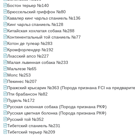
Бостон терьер №140
Брюссельский гриффон №80
Кавалер кинг чарльз спаниель №136
Кинг чарльз спаниель №128
Китайская хохлатая собака №288
Континентальный той спаниель №77
Котон де тулеар №283
Кромфорлендер №192
Лхасский апсо №227
Малая львинная собака №233
Мальтезе №65
Мопс №253
Пекинес №207
Пражский крысарик №363 (Порода признана FCI на предварите
Пти брабансон №82
Пудель №172
Русская салонная собака (Порода признана РКФ)
Русская цветная болонка (Порода признана РКФ)
Русский той №352
Тибетский спаниель №231
Тибетский терьер №209