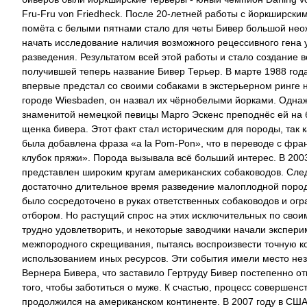
Fru-Fru von Friedheck. После 20-летней работы с йоркширск
помёта с белыми пятнами стало для четы Бивер большой нео
начать исследование наличия возможного рецессивного гена у
разведения. Результатом всей этой работы и стало создание 
получившей теперь название Бивер Терьер. В марте 1988 года
впервые предстал со своими собаками в экстерьерном ринге 
городе Wiesbaden, он назвал их чёрнобелыми йорками. Одна
знаменитой немецкой певицы Марго Эскенс преподнёс ей на 
щенка бивера. Этот факт стал историческим для породы, так 
была добавлена фраза «a la Pom-Pon», что в переводе с фран
клубок пряжи». Порода вызывала всё больший интерес. В 200
представлен широким кругам американских собаководов. След
достаточно длительное время разведение малоплодной пород
было сосредоточено в руках ответственных собаководов и огр
отбором. Но растущий спрос на этих исключительных по свои
трудно удовлетворить, и некоторые заводчики начали экспер
межпородного скрещивания, пытаясь воспроизвести точную к
использованием иных ресурсов. Эти события имели место нез
Вернера Бивера, что заставило Гертруду Бивер постепенно от
того, чтобы заботиться о муже. К счастью, процесс совершен
продолжился на американском континенте. В 2007 году в США