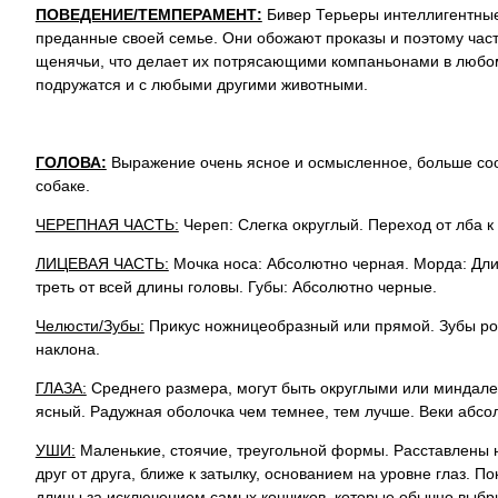
ПОВЕДЕНИЕ/ТЕМПЕРАМЕНТ:
Бивер Терьеры интеллигентные
преданные своей семье. Они обожают проказы и поэтому част
щенячьи, что делает их потрясающими компаньонами в любом
подружатся и с любыми другими животными.
ГОЛОВА:
Выражение очень ясное и осмысленное, больше соот
собаке.
ЧЕРЕПНАЯ ЧАСТЬ:
Череп: Слегка округлый. Переход от лба 
ЛИЦЕВАЯ ЧАСТЬ:
Мочка носа: Абсолютно черная. Морда: Дли
треть от всей длины головы. Губы: Абсолютно черные.
Челюсти/Зубы:
Прикус ножницеобразный или прямой. Зубы ро
наклона.
ГЛАЗА:
Среднего размера, могут быть округлыми или миндале
ясный. Радужная оболочка чем темнее, тем лучше. Веки абс
УШИ:
Маленькие, стоячие, треугольной формы. Расставлены 
друг от друга, ближе к затылку, основанием на уровне глаз. 
длины за исключением самых кончиков, которые обычно выб