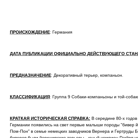
ПРОИСХОЖДЕНИЕ
: Германия
ДАТА ПУБЛИКАЦИИ ОФИЦИАЛЬНО ДЕЙСТВУЮЩЕГО СТАН
ПРЕДНАЗНАЧЕНИЕ
: Декоративный терьер, компаньон.
КЛАССИФИКАЦИЯ
: Группа 9 Собаки-компаньоны и той-собак
КРАТКАЯ ИСТОРИЧЕСКАЯ СПРАВКА:
В середине 80-х годов 
Германии появились на свет первые малыши породы "бивер й
Пом-Пон" в семье немецких заводчиков Вернера и Гертруды 
биверов были йоркширские терьеры - юный чемпион Darling v