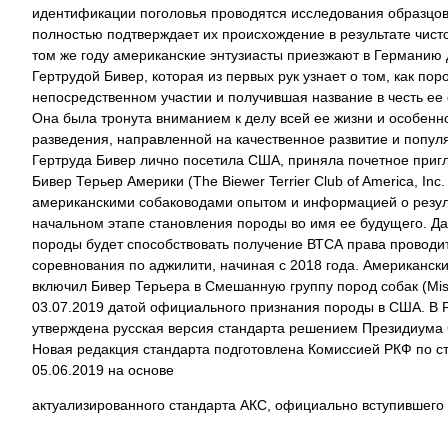
идентификации поголовья проводятся исследования образцов 
полностью подтверждает их происхождение в результате чист
том же году американские энтузиасты приезжают в Германию 
Гертрудой Бивер, которая из первых рук узнает о том, как пор
непосредственном участии и получившая название в честь ее
Она была тронута вниманием к делу всей ее жизни и особен
разведения, направленной на качественное развитие и попу
Гертруда Бивер лично посетила США, приняла почетное приг
Бивер Терьер Америки (The Biewer Terrier Club of America, In
американскими собаководами опытом и информацией о резул
начальном этапе становления породы во имя ее будущего. Д
породы будет способствовать получение ВТСА права провод
соревнования по аджилити, начиная с 2018 года. Американски
включил Бивер Терьера в Смешанную группу пород собак (Mis
03.07.2019 датой официального признания породы в США. В 
утверждена русская версия стандарта решением Президиума
Новая редакция стандарта подготовлена Комиссией РКФ по с
05.06.2019 на основе
актуализированного стандарта АКС, официально вступившего в