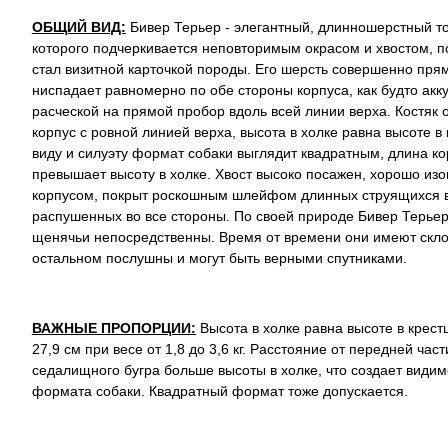
ОБЩИЙ ВИД:
Бивер Терьер - элегантный, длинношерстный то
которого подчеркивается неповторимым окрасом и хвостом, п
стал визитной карточкой породы. Его шерсть совершенно пря
ниспадает равномерно по обе стороны корпуса, как будто акк
расческой на прямой пробор вдоль всей линии верха. Костяк о
корпус с ровной линией верха, высота в холке равна высоте в
виду и силуэту формат собаки выглядит квадратным, длина ко
превышает высоту в холке. Хвост высоко посажен, хорошо изо
корпусом, покрыт роскошным шлейфом длинных струящихся 
распушенных во все стороны. По своей природе Бивер Терьер
щенячьи непосредственны. Время от времени они имеют склон
остальном послушны и могут быть верными спутниками.
ВАЖНЫЕ ПРОПОРЦИИ:
Высота в холке равна высоте в крестц
27,9 см при весе от 1,8 до 3,6 кг. Расстояние от передней част
седалищного бугра больше высоты в холке, что создает видимо
формата собаки. Квадратный формат тоже допускается.