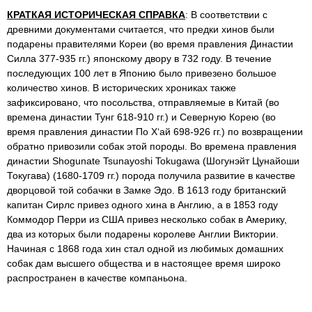
КРАТКАЯ ИСТОРИЧЕСКАЯ СПРАВКА
: В соответствии с
древними документами считается, что предки хинов были
подарены правителями Кореи (во время правления Династии
Силла 377-935 гг.) японскому двору в 732 году. В течение
последующих 100 лет в Японию было привезено большое
количество хинов. В исторических хрониках также
зафиксировано, что посольства, отправляемые в Китай (во
времена династии Тунг 618-910 гг.) и Северную Корею (во
время правления династии По Х‘ай 698-926 гг.) по возвращении
обратно привозили собак этой породы. Во времена правления
династии Shogunate Tsunayoshi Tokugawa (Шогунэйт Цунайоши
Токугава) (1680-1709 гг.) порода получила развитие в качестве
дворцовой той собачки в Замке Эдо. В 1613 году британский
капитан Сирлс привез одного хина в Англию, а в 1853 году
Коммодор Перри из США привез несколько собак в Америку,
два из которых были подарены королеве Англии Виктории.
Начиная с 1868 года хин стал одной из любимых домашних
собак дам высшего общества и в настоящее время широко
распространен в качестве компаньона.