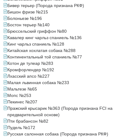
Бивер терьер (Порода признана РКФ)
Бишон фризе №215
Болоньезе №196
Бостон терьер №140
Брюссельский гриффон №80
Кавалер кинг чарльз спаниель №136
Кинг чарльз спаниель №128
Китайская хохлатая собака №288
Континентальный той спаниель №77
Котон де тулеар №283
Кромфорлендер №192
Лхасский апсо №227
Малая львинная собака №233
Мальтезе №65
Мопс №253
Пекинес №207
Пражский крысарик №363 (Порода признана FCI на
предварительной основе)
Пти брабансон №82
Пудель №172
Русская салонная собака (Порода признана РКФ)