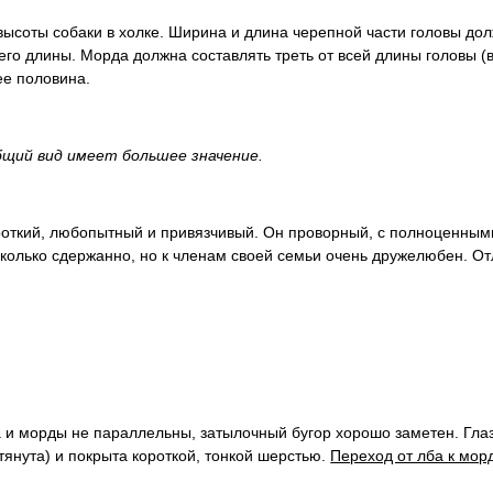
высоты собаки в холке. Ширина и длина черепной части головы до
го длины. Морда должна составлять треть от всей длины головы (
 ее половина.
бщий вид имеет большее значение.
кроткий, любопытный и привязчивый. Он проворный, с полноценны
колько сдержанно, но к членам своей семьи очень дружелюбен. О
па и морды не параллельны, затылочный бугор хорошо заметен. Гла
янута) и покрыта короткой, тонкой шерстью.
Переход от лба к мор