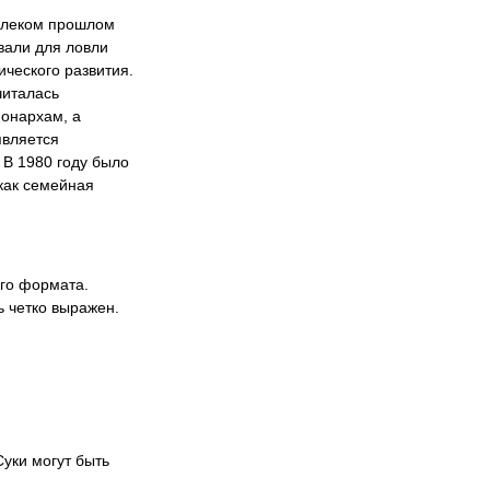
далеком прошлом
вали для ловли
ического развития.
читалась
монархам, а
является
 В 1980 году было
как семейная
ого формата.
 четко выражен.
Суки могут быть