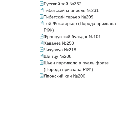
Русский той №352
Тибетский спаниель №231
Тибетский терьер №209
Той-Фокстерьер (Порода признана
РКФ)
Французский бульдог №101
Хаванез №250
Чихуахуа №218
Ши тцу №208
Шьен партиколо а пуаль фризе
(Порода признана РКФ)
Японский хин №206
й