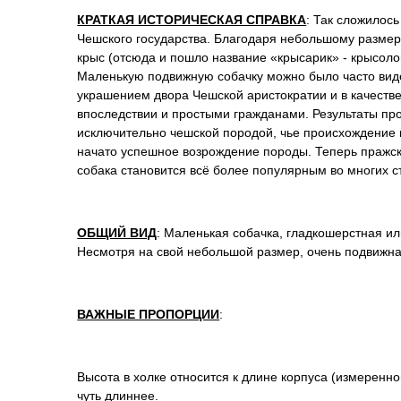
КРАТКАЯ ИСТОРИЧЕСКАЯ СПРАВКА
: Так сложилос
Чешского государства. Благодаря небольшому размеру
крыс (отсюда и пошло название «крысарик» - крысолов
Маленькую подвижную собачку можно было часто виде
украшением двора Чешской аристократии и в качеств
впоследствии и простыми гражданами. Результаты пр
исключительно чешской породой, чье происхождение 
начато успешное возрождение породы. Теперь пражс
собака становится всё более популярным во многих с
ОБЩИЙ ВИД
: Маленькая собачка, гладкошерстная и
Несмотря на свой небольшой размер, очень подвижна
ВАЖНЫЕ ПРОПОРЦИИ
:
Высота в холке относится к длине корпуса (измеренной
чуть длиннее.