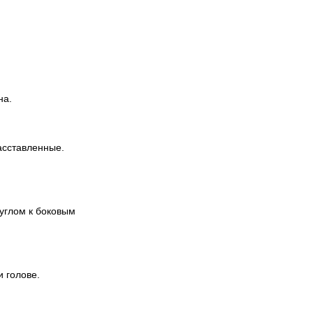
на.
расставленные.
 углом к боковым
и голове.