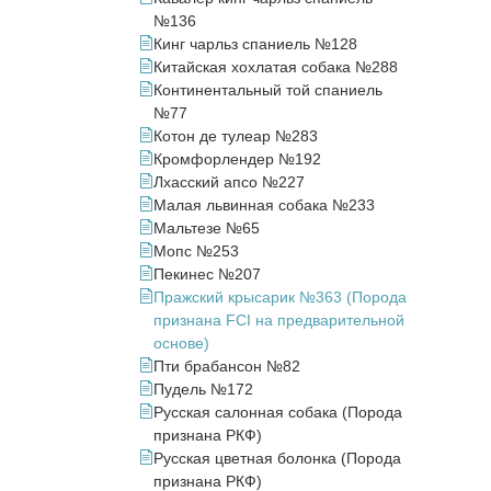
№136
Кинг чарльз спаниель №128
Китайская хохлатая собака №288
Континентальный той спаниель
№77
Котон де тулеар №283
Кромфорлендер №192
Лхасский апсо №227
Малая львинная собака №233
Мальтезе №65
Мопс №253
Пекинес №207
Пражский крысарик №363 (Порода
признана FCI на предварительной
основе)
Пти брабансон №82
Пудель №172
Русская салонная собака (Порода
признана РКФ)
Русская цветная болонка (Порода
признана РКФ)