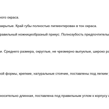
ного окраса.
закрытые. Край губы полностью пигментирован в тон окраса.
 Правильный ножницеобразный прикус. Полнозубость предпочтитель
сти. Среднего размера, округлые, не чрезмерно выпуклые, широко 
ной формы, крепкие, натуральные стоячие, поставлены под легким
относительно длинная, поставлена под правильным углом к корпусу 