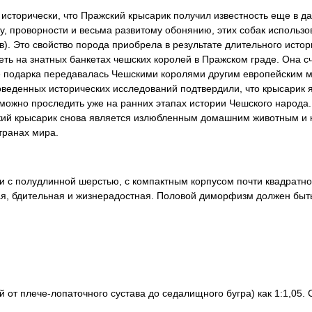
ь исторически, что Пражский крысарик получил известность еще в 
, проворности и весьма развитому обонянию, этих собак использо
). Это свойство порода приобрела в результате длительного истор
ть на знатных банкетах чешских королей в Пражском граде. Она с
е подарка передавалась Чешскими королями другим европейским 
оведенных исторических исследований подтвердили, что крысарик 
можно проследить уже на ранних этапах истории Чешского народа.
кий крысарик снова является излюбленным домашним животным и 
транах мира.
ли с полудлинной шерстью, с компактным корпусом почти квадратн
я, бдительная и жизнерадостная. Половой диморфизм должен быть
 от плече-лопаточного сустава до седалищного бугра) как 1:1,05. 