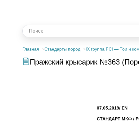
Главная
Стандарты пород
IX группа FCI — Тои и к
Пражский крысарик №363 (Поро
07.05.2019/ EN
СТАНДАРТ МКФ / F