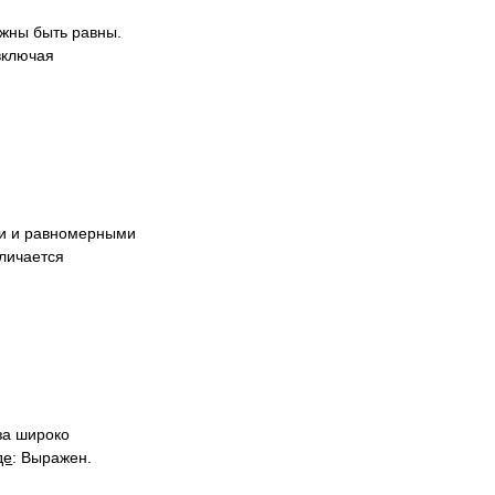
лжны быть равны.
включая
ми и равномерными
тличается
за широко
де
: Выражен.