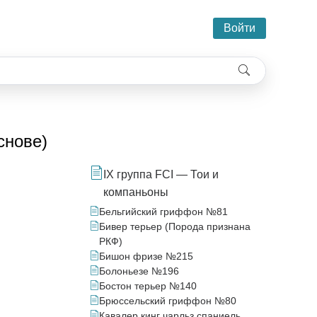
Войти
снове)
IX группа FCI — Тои и
компаньоны
Бельгийский гриффон №81
Бивер терьер (Порода признана
РКФ)
Бишон фризе №215
Болоньезе №196
Бостон терьер №140
Брюссельский гриффон №80
Кавалер кинг чарльз спаниель