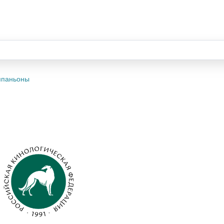
омпаньоны