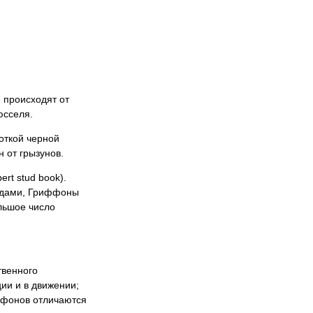
 происходят от
рюсселя.
роткой черной
 от грызунов.
rt stud book).
ородами, Гриффоны
льшое число
твенного
ции и в движении;
ффонов отличаются