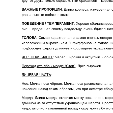
друг от друга только окрасом; Пти брабансон – корот
ВАЖНЫЕ ПРОПОРЦИИ
: Длина корпуса, измеренная
равна высоте собаки в холке.
ПОВЕДЕНИЕ / ТЕМПЕРАМЕНТ
: Хорошо сбалансирова
очень преданная своему владельцу, очень бдительная
ГОЛОВА
: Самая характерная и самая впечатляющая с
человеческим выражением. У гриффонов на голове шер
подбородке шерсть длиннее и формирует украшающу
ЧЕРЕПНАЯ ЧАСТЬ
: Череп широкий и округлый. Лоб о
Переход ото лба к морде (Стоп)
: Ярко выражен.
ЛИЦЕВАЯ ЧАСТЬ
:
Нос
: Мочка носа чёрная. Мочка носа расположена на
наклонен назад таким образом, что при осмотре сбоку
Морда
: Длина морды, включая мочку носа, очень кор
длинной из-за отсутствия украшающей шерсти. Прост
недостаточно наклоненной назад к округлому лбу мочк