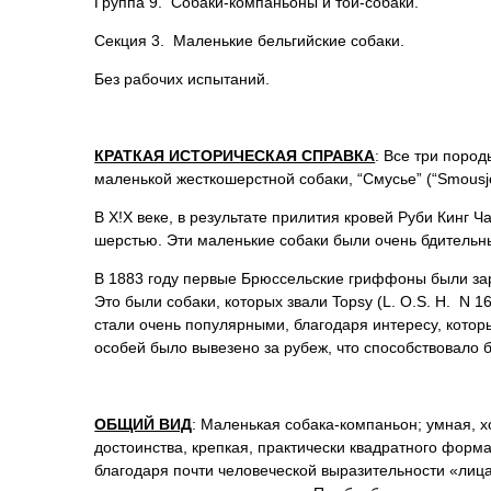
Группа 9. Собаки-компаньоны и той-собаки.
Секция 3. Маленькие бельгийские собаки.
Без рабочих испытаний.
КРАТКАЯ ИСТОРИЧЕСКАЯ СПРАВКА
: Все три поро
маленькой жесткошерстной собаки, “Смусье” (“Smousje
В X!X веке, в результате прилития кровей Руби Кинг 
шерстью. Эти маленькие собаки были очень бдительн
В 1883 году первые Брюссельские гриффоны были заре
Это были собаки, которых звали Topsy (L. O.S. H. N 1
стали очень популярными, благодаря интересу, кото
особей было вывезено за рубеж, что способствовало
ОБЩИЙ ВИД
: Маленькая собака-компаньон; умная, 
достоинства, крепкая, практически квадратного формат
благодаря почти человеческой выразительности «лиц