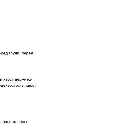
еред груди, перед
й хвост держится
цехвостость, хвост
ко расставлены.