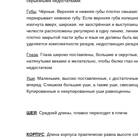
серьезными недостатками.
Губы
: Чёрные. Верхняя и нижняя губы плотно смыкают
перекрывает нижнюю губу. Если верхняя губа излишне
изогнута вверх, широкая, не заострённая и выступаю
челюсти расположены регулярно в одну линию; линии
плотно закрытой пасти зубы и язык не должны быть 
уделяется комплектности резцов, недостающих резцо
Глаза
: Глаза широко поставлены, большие и округлые
натянутыми веками и желательно, чтобы белки глаз н
недостатком.
Уши
: Маленькие, высоко поставленные, с достаточн
вперед. Слишком большие уши, а также уши, свисающ
Купированные и некупированные уши равноценны.
ШЕЯ
: Средней длины, плавно переходит в плечи.
КОРПУС
: Длина корпуса практически равна высоте со