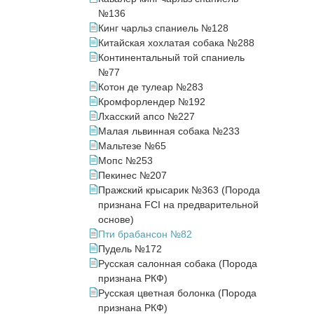
№136
Кинг чарльз спаниель №128
Китайская хохлатая собака №288
Континентальный той спаниель
№77
Котон де тулеар №283
Кромфорлендер №192
Лхасский апсо №227
Малая львинная собака №233
Мальтезе №65
Мопс №253
Пекинес №207
Пражский крысарик №363 (Порода
признана FCI на предварительной
основе)
Пти брабансон №82
Пудель №172
Русская салонная собака (Порода
признана РКФ)
Русская цветная болонка (Порода
признана РКФ)