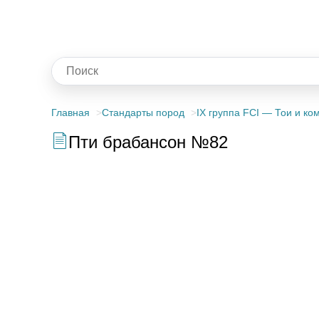
Главная
Стандарты пород
IX группа FCI — Тои и к
Пти брабансон №82