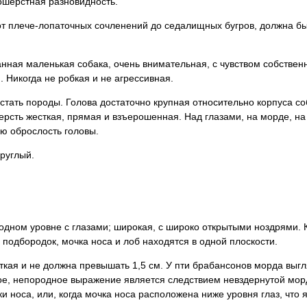
кошерстная разновидность.
 от плече-лопаточных сочленений до седалищных бугров, должна б
нная маленькая собака, очень внимательная, с чувством собственн
. Никогда не робкая и не агрессивная.
тать породы. Голова достаточно крупная относительно корпуса соб
сть жесткая, прямая и взъерошенная. Над глазами, на морде, на 
ю оброслость головы.
круглый.
 одном уровне с глазами; широкая, с широко открытыми ноздрями. 
 подбородок, мочка носа и лоб находятся в одной плоскости.
откая и не должна превышать 1,5 см. У пти брабансонов морда выг
ое, непородное выражение является следствием невздернутой мо
и носа, или, когда мочка носа расположена ниже уровня глаз, что 