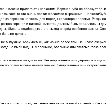
ся и плотно прилегают к челюстям. Верхняя губа не образует бры
 отвисает, то это очень портит желаемое выражение.
Челюсти/Зуб
щая за верхнюю челюсть; для породы характерен перекус. Резцы н
 резцов верхней и нижней челюстей должны быть параллельны друг
видны. Ширина подбородка и его выход вперёд особенно важны. Ос
в быть не должно.
, не выпуклые. Коричневые, как можно более тёмные. Глаза очерч
икогда не были видны. Маленькие, овальные или светлые глаза яв
ым расстоянием между ними. Некупированные уши держатся полуст
ие по бокам головы нежелательны. Купированные уши остроконечн
баки в холке, что создает впечатление маленькой сильной собаки к