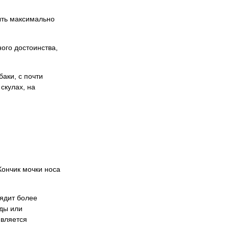
ыть максимально
ого достоинства,
аки, с почти
скулах, на
Кончик мочки носа
лядит более
рды или
является