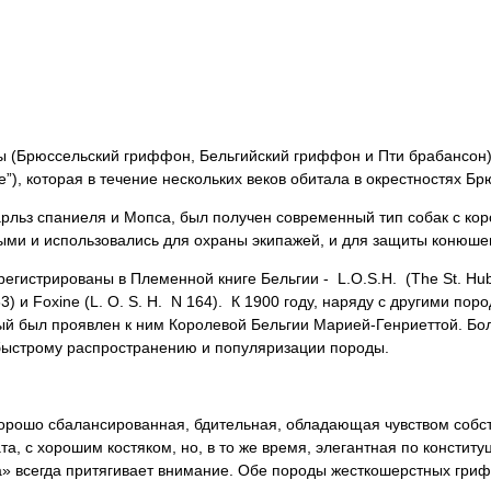
ды (Брюссельский гриффон, Бельгийский гриффон и Пти брабансон)
”), которая в течение нескольких веков обитала в окрестностях Б
Чарльз спаниеля и Мопса, был получен современный тип собак с ко
ыми и использовались для охраны экипажей, и для защиты конюшен
гистрированы в Племенной книге Бельгии - L.O.S.H. (The St. Hube
63) и Foxine (L. O. S. H. N 164). К 1900 году, наряду с другими п
рый был проявлен к ним Королевой Бельгии Марией-Генриеттой. Бо
 быстрому распространению и популяризации породы.
хорошо сбалансированная, бдительная, обладающая чувством собс
а, с хорошим костяком, но, в то же время, элегантная по конститу
а» всегда притягивает внимание. Обе породы жесткошерстных гри