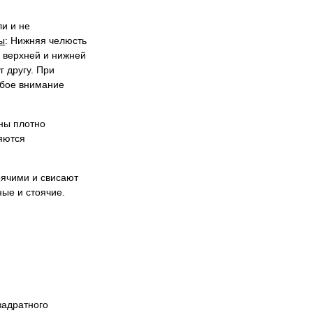
ли и не
ы
: Нижняя челюсть
а верхней и нижней
 другу. При
обое внимание
ены плотно
ляются
оячими и свисают
ые и стоячие.
вадратного