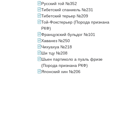
Русский той №352
Тибетский спаниель №231
Тибетский терьер №209
Той-Фокстерьер (Порода признана
РКФ)
Французский бульдог №101
Хаванез №250
Чихуахуа №218
Ши тцу №208
Шьен партиколо а пуаль фризе
(Порода признана РКФ)
Японский хин №206