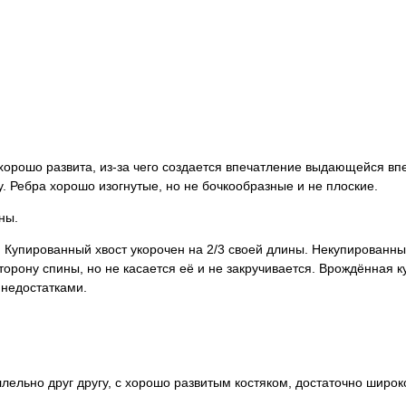
 хорошо развита, из-за чего создается впечатление выдающейся вп
у. Ребра хорошо изогнутые, но не бочкообразные и не плоские.
ены.
. Купированный хвост укорочен на 2/3 своей длины. Некупированны
торону спины, но не касается её и не закручивается. Врождённая ку
 недостатками.
лельно друг другу, с хорошо развитым костяком, достаточно широ