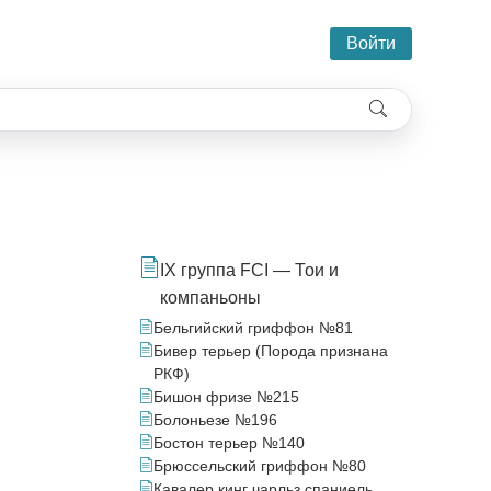
Войти
IX группа FCI — Тои и
компаньоны
Бельгийский гриффон №81
Бивер терьер (Порода признана
РКФ)
Бишон фризе №215
Болоньезе №196
Бостон терьер №140
Брюссельский гриффон №80
Кавалер кинг чарльз спаниель