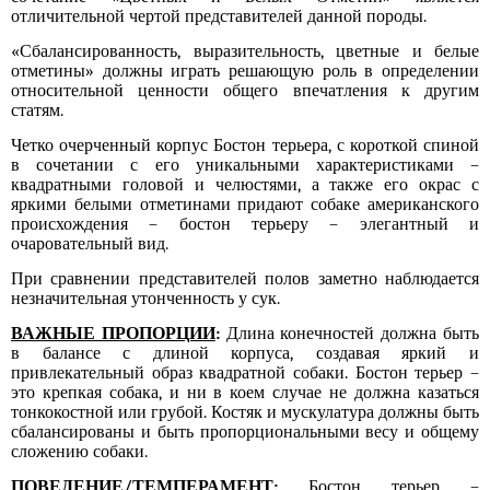
отличительной чертой представителей данной породы.
«Сбалансированность, выразительность, цветные и белые
отметины» должны играть решающую роль в определении
относительной ценности общего впечатления к другим
статям.
Четко очерченный корпус Бостон терьера, с короткой спиной
в сочетании с его уникальными характеристиками –
квадратными головой и челюстями, а также его окрас с
яркими белыми отметинами придают собаке американского
происхождения – бостон терьеру – элегантный и
очаровательный вид.
При сравнении представителей полов заметно наблюдается
незначительная утонченность у сук.
ВАЖНЫЕ ПРОПОРЦИИ
:
Длина
конечностей должна быть
в балансе с длиной корпуса, создавая яркий и
привлекательный образ квадратной собаки. Бостон терьер –
это крепкая собака, и ни в коем случае не должна казаться
тонкокостной или грубой. Костяк и мускулатура должны быть
сбалансированы и быть пропорциональными весу и общему
сложению собаки.
ПОВЕДЕНИЕ/ТЕМПЕРАМЕНТ
:
Бостон терьер –