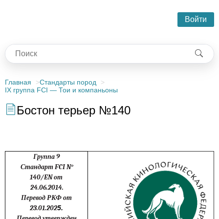
Войти
Главная
Стандарты пород
IX группа FCI — Тои и компаньоны
Бостон терьер №140
Группа 9
Стандарт
FCI N
°
140/
EN
от
24.06.2014.
Перевод РКФ от
23.01.202
5.
Перевод утвержден