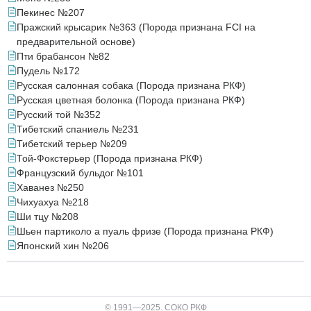
Пекинес №207
Пражский крысарик №363 (Порода признана FCI на
предварительной основе)
Пти брабансон №82
Пудель №172
Русская салонная собака (Порода признана РКФ)
Русская цветная болонка (Порода признана РКФ)
Русский той №352
Тибетский спаниель №231
Тибетский терьер №209
Той-Фокстерьер (Порода признана РКФ)
Французский бульдог №101
Хаванез №250
Чихуахуа №218
Ши тцу №208
Шьен партиколо а пуаль фризе (Порода признана РКФ)
Японский хин №206
© 1991—2025. СОКО РКФ