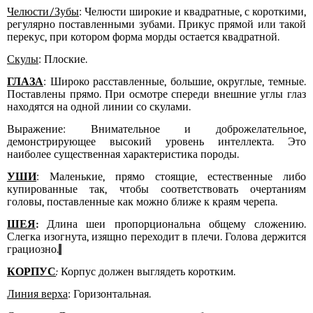
Челюсти/Зубы
: Челюсти широкие и квадратные, с короткими,
регулярно поставленными зубами. Прикус прямой или такой
перекус, при котором форма морды остается квадратной.
Скулы
: Плоские.
ГЛАЗА
: Широко расставленные, большие, округлые,
темные
.
Поставлены прямо. При осмотре спереди внешние углы глаз
находятся на одной линии со скулами.
Выражение: Внимательное и доброжелательное,
демонстрирующее высокий уровень интеллекта. Это
наиболее существенная характеристика породы.
УШИ
: Маленькие, прямо стоящие, естественные либо
купированные так, чтобы соответствовать очертаниям
головы, поставленные как можно ближе к краям черепа.
ШЕЯ
:
Длина шеи пропорциональна общему сложению.
Слегка изогнута, изящно переходит в плечи.
Г
олова держится
грациозно.
КОРПУС
:
Корпус должен выглядеть коротким.
Линия верха
: Горизонтальная.