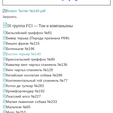
Boston Terrier №140.pdf
Загрузить
IX группа FCI — Тои и компаньоны
Бельгийский гриффон №81
Бивер терьер (Порода признана РКФ)
Бишон фризе №215
Болоньезе №196
Бостон терьер №140
Брюссельский гриффон №80
Кавалер кинг чарльз спаниель №136
Кинг чарльз спаниель №128
Китайская хохлатая собака №288
Континентальный той спаниель №77
Котон де тулеар №283
Кромфорлендер №192
Лхасский апсо №227
Малая львинная собака №233
Мальтезе №65
Мопс №253