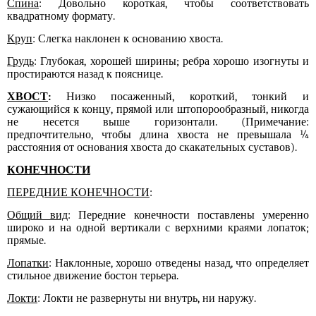
Спина
: Довольно короткая, чтобы соответствовать
квадратному формату.
Круп
:
Слегка наклонен к основанию хвоста.
Грудь
: Глубокая, хорошей ширины; ребра хорошо изогнуты и
простираются назад к пояснице.
ХВОСТ
:
Низко посаженный, короткий, тонкий и
сужающийся к концу, прямой или штопорообразный, никогда
не несется выше горизонтали. (Примечание:
предпочтительно, чтобы длина хвоста не превышала ¼
расстояния от основания хвоста до скакательных суставов).
КОНЕЧНОСТИ
ПЕРЕДНИЕ КОНЕЧНОСТИ
:
Общий вид
: Передние конечности
пос
тавлены умеренно
широко и на одной
вертикали
с верхними краями лопаток;
прямые.
Лопатки
: Наклонные, хорошо отведены назад, что определяет
стильное движение бостон терьера.
Локти
:
Локти не развернуты ни внутрь, ни наружу.