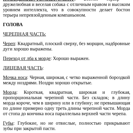
дружелюбная и веселая собака с отличным нравом и высоким
уровнем интеллекта, что в совокупности делает бостон
терьера непревзойденным компаньоном.
ГОЛОВА
ЧЕРЕПНАЯ ЧАСТЬ:
Череп
: Квадратный, плоский сверху, без морщин, надбровные
дуги хорошо выражены.
Переход от лба к морде
: Хорошо выражен.
ЛИЦЕВАЯ ЧАСТЬ
:
Мочка носа
: Черная, широкая, с четко выраженной бороздкой
между ноздрями. Ноздри хорошо открытые.
Морда
: Короткая, квадратная, широкая и глубокая,
пропорциональная черепной части. Без складок; в длину
морда короче, чем в ширину или в глубину; не превышающая
по длине примерно одну треть длины черепной части. Морда
от стопа до кончика носа параллельна верхней части черепа.
Губы
: Глубокие, но не отвислые, полностью прикрывают
зубы при закрытой пасти.