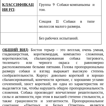
КЛАССИФИКАЦ
Группа 9 Собаки-компаньоны и
ИЯ FCI
:
тои.
Секция 11 Собаки в типе
молоссов малого размера.
Без рабочих испытаний.
ОБЩИЙ ВИД
:
Бостон терьер – это веселая, очень умная,
гладкошерстная, короткомордая, компактно сложенная,
короткохвостая, сбалансированная собака тигрового,
тюленьего или черного окраса с равномерно
расположенными белыми пятнами. Голова пропорциональна
размеру собаки и взгляд выражает высокую степень
сообразительности. Корпус довольно короткий и хорошо
сбалансированный, конечности крепкие, с хорошими углами
сочленений, хвост короткий; ни одна из характеристик не
выделяется так, чтобы нарушить общую пропорциональность
сложения. Собака производит впечатление решительности,
силы и активности, при этом в высшей степени стильности, а
также грациозности и элегантности. Пропорциональное
сочетание «Цветных и Белых Отметин» является