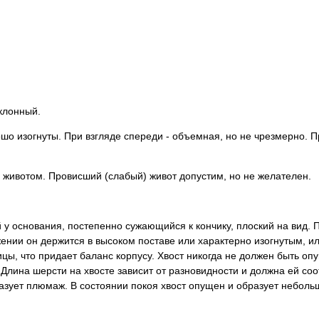
аклонный.
ошо изогнуты. При взгляде спереди - объемная, но не чрезмерно. Пр
 животом. Провисший (слабый) живот допустим, но не желателен.
 у основания, постепенно сужающийся к кончику, плоский на вид. П
ении он держится в высоком поставе или характерно изогнутым, и
ицы, что придает баланс корпусу. Хвост никогда не должен быть о
Длина шерсти на хвосте зависит от разновидности и должна ей соо
азует плюмаж. В состоянии покоя хвост опущен и образует неболь