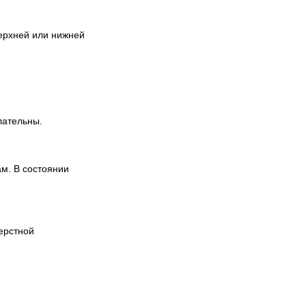
ерхней или нижней
лательны.
ам. В состоянии
шерстной