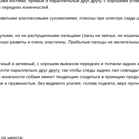
ными костями, прямые и параллельные друг другу, с хорошими угл
и передних конечностей.
развитыми ахиллесовыми сухожилиями; плюсны при осмотре сзади 
нутыми, но не распущенными пальцами (лапы ни заячьи, ни кошачьи
рошо развиты и очень эластичны. Прибылые пальцы не желательны
ичный и активный, с хорошим вымахом передних и толчком задних 
очти параллельно друг другу, так чтобы следы задних лап совпада
е конечности собаки имеют тенденцию сходиться в проекцию продо
е и пружинистые, без видимого усилия, голова поднята, верх проч
 по шерсти: