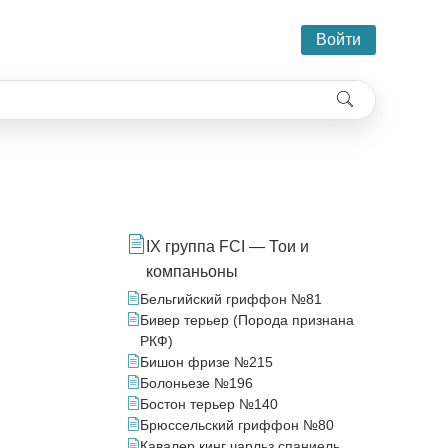
Войти
IX группа FCI — Тои и
компаньоны
Бельгийский гриффон №81
Бивер терьер (Порода признана
РКФ)
Бишон фризе №215
Болоньезе №196
Бостон терьер №140
Брюссельский гриффон №80
Кавалер кинг чарльз спаниель