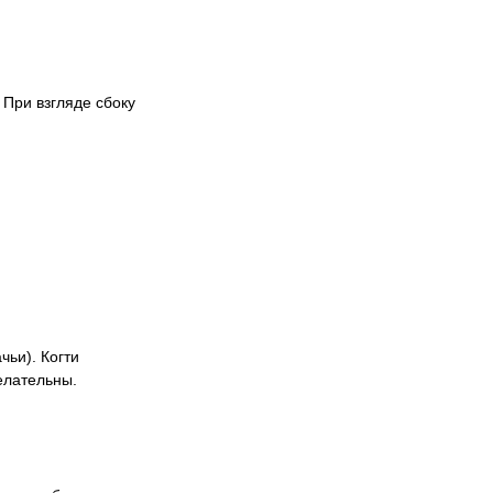
 При взгляде сбоку
чьи). Когти
елательны.