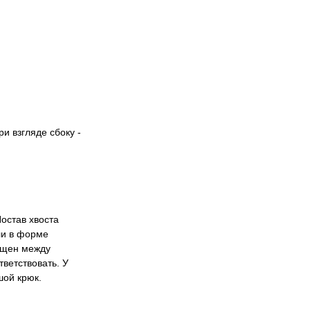
и взгляде сбоку -
остав хвоста
ли в форме
пущен между
тветствовать. У
шой крюк.