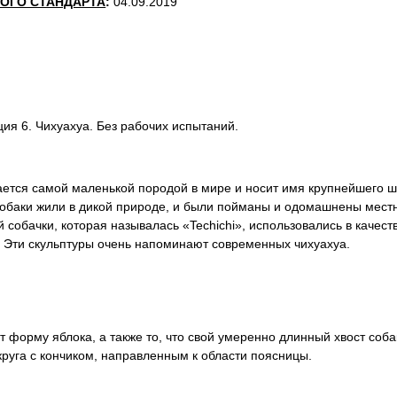
ОГО СТАНДАРТА
:
04.09.2019
ция 6. Чихуахуа. Без рабочих испытаний.
тается самой маленькой породой в мире и носит имя крупнейшего 
и собаки жили в дикой природе, и были пойманы и одомашнены мес
собачки, которая называлась «Techichi», использовались в качест
. Эти скульптуры очень напоминают современных чихуахуа.
 форму яблока, а также то, что свой умеренно длинный хвост соба
круга с кончиком, направленным к области поясницы.