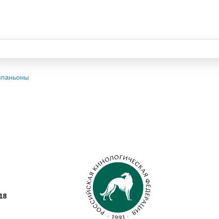
омпаньоны
18