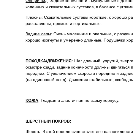
Общий вид
: Задние конечности - мускулистые с длин
коленных и скакательных суставов, в балансе с углам
Плюсны
: Скакательные суставы короткие, с хорошо 
расставлены, прямые и вертикальные.
Задние лапы
: Очень маленькие и овальные, с раздви
хорошо изогнуты и умеренно длинные. Подушечки хо
ПОХОДКА/ДВИЖЕНИЯ
:
Шаг длинный, упругий, энерг
осмотре сзади, задние конечности должны двигаться п
передних. С увеличением скорости передние и задни
(на одиночный след). Движения стабильные, свободны
КОЖА
: Гладкая и эластичная по всему корпусу.
ШЕРСТНЫЙ ПОКРОВ
:
Шерсть
: В этой породе существуют две разновидности