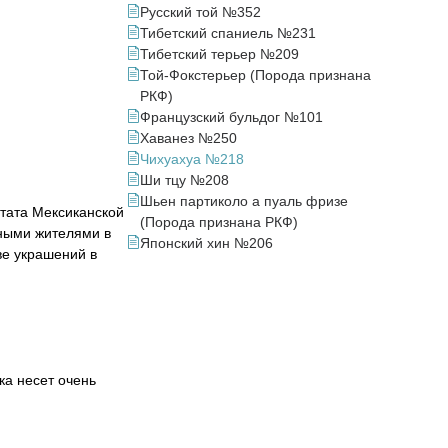
Русский той №352
Тибетский спаниель №231
Тибетский терьер №209
Той-Фокстерьер (Порода признана
РКФ)
Французский бульдог №101
Хаванез №250
Чихуахуа №218
Ши тцу №208
Шьен партиколо а пуаль фризе
штата Мексиканской
(Порода признана РКФ)
тными жителями в
Японский хин №206
ве украшений в
ка несет очень