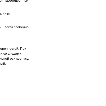
ами тазобедренных,
широко
). Когти особенно
.
конечностей. При
ли со следами
льной оси корпуса
ный.