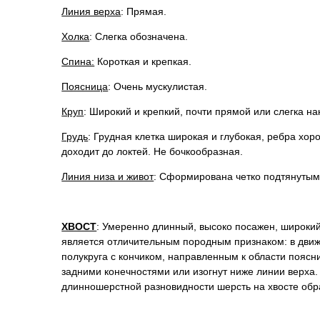
Линия верха
: Прямая.
Холка
: Слегка обозначена.
Спина:
Короткая и крепкая.
Поясница
: Очень мускулистая.
Круп
: Широкий и крепкий, почти прямой или слегка н
Грудь
: Грудная клетка широкая и глубокая, ребра хор
доходит до локтей. Не бочкообразная.
Линия низа и живот
: Сформирована четко подтянутым
ХВОСТ
: Умеренно длинный, высоко посажен, широкий
является отличительным породным признаком: в движ
полукруга с кончиком, направленным к области поясн
задними конечностями или изогнут ниже линии верха. 
длинношерстной разновидности шерсть на хвосте обр