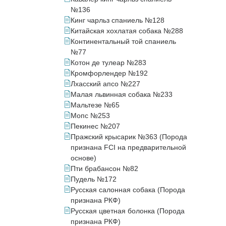
№136
Кинг чарльз спаниель №128
Китайская хохлатая собака №288
Континентальный той спаниель
№77
Котон де тулеар №283
Кромфорлендер №192
Лхасский апсо №227
Малая львинная собака №233
Мальтезе №65
Мопс №253
Пекинес №207
Пражский крысарик №363 (Порода
признана FCI на предварительной
основе)
Пти брабансон №82
Пудель №172
Русская салонная собака (Порода
признана РКФ)
Русская цветная болонка (Порода
признана РКФ)