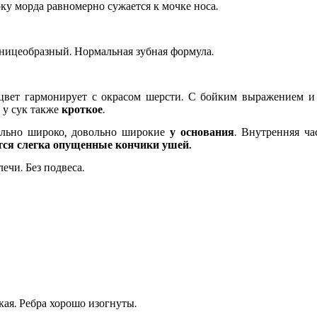
оку морда равномерно сужается к мочке носа.
ницеобразный. Нормальная зубная формула.
 цвет гармонирует с окрасом шерсти. С бойким выражением и
а у сук также
кроткое
.
вольно широко, довольно широкие
у основания
. Внутренняя ч
ся слегка опущенные кончики ушей.
ечи. Без подвеса.
кая. Ребра хорошо изогнуты.