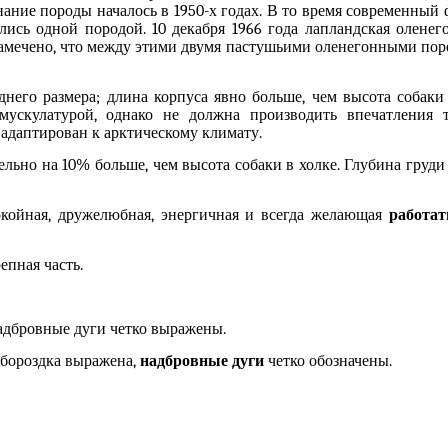
знание породы началось в 1950-х годах. В то время современный
лись одной породой. 10 декабря 1966 года лапландская оленег
замечено, что между этими двумя пастушьими оленегонными по
днего размера; длина корпуса явно больше, чем высота собаки 
мускулатурой, однако не должна производить впечатления 
адаптирован к арктическому климату.
ельно на 10% больше, чем высота собаки в холке. Глубина груди
окойная, дружелюбная, энергичная и всегда желающая
работат
епная часть.
надбровные дуги четко выражены.
 бороздка выражена,
надбровные дуги
четко обозначены.