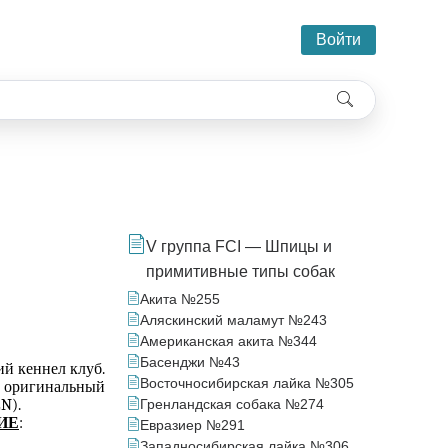
Войти
V группа FCI — Шпицы и
примитивные типы собак
Акита №255
Аляскинский маламут №243
Американская акита №344
Басенджи №43
ий кеннел клуб.
Восточносибирская лайка №305
ригинальный
N).
Гренландская собака №274
ИЕ
:
Евразиер №291
Западносибирская лайка №306