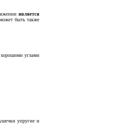
движении
является
может быть также
С хорошими углами
душечки упругие и