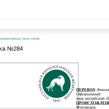
примитивные типы собак
ака №284
ПЕРЕВОД
: Финск
Официальный о
язык английский (E
ПРОИСХОЖДЕН
Финляндия.