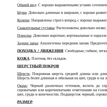
Общий вид
: С хорошо выраженными углами сочленени
Бёдра
: Довольно длинные и широкие, с хорошо развит
Колени
: Направлены строго вперед, с хорошо выраже
Скакательные суставы
: Расположены довольно низко
Плюсны
: Довольно короткие, вертикальные и паралле
Задние лапы
: Аналогичны передним лапам. Предпочт
ПОХОДКА / ДВИЖЕНИЯ
: Свободные, гибкие, лег
КОЖА
: Плотная, без складок.
ШЕРСТНЫЙ ПОКРОВ
Шерсть
: Покровная шерсть средней длины или длин
Шерсть более длинная и обильная на шее, груди и на з
Окрас
: Черный различны
х
оттенк
ов
,
вплоть до
сер
сероватыми или коричневатыми отметинами на голо
шее, груди и конечностях. Подшерсток черный, серов
РАЗМЕР
: