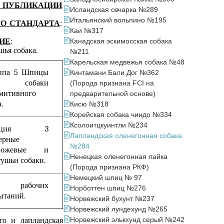
БЛИКАЦИИ
Исландская овчарка №289
Итальянский вольпино №195
О СТАНДАРТА
:
Каи №317
ИЕ
:
Канадская эскимосская собака
ья собака.
№211
Карельская медвежья собака №48
ппа 5 Шпицы
Кинтамани Бали Дог №362
 собаки
(Порода признана FCI на
митивного
предварительной основе)
.
Кисю №318
Корейская собака чиндо №334
Ксолоитцкуинтли №234
екция 3
Лапландская оленегонная собака
ерные
№284
орожевые и
Ненецкая оленегонная лайка
тушьи собаки.
(Порода признана РКФ)
Немецкий шпиц № 97
з рабочих
Норботтен шпиц №276
ытаний.
Норвежский бухунт №237
Норвежский лундехунд №265
Норвежский элькхунд серый №242
то и лапландская