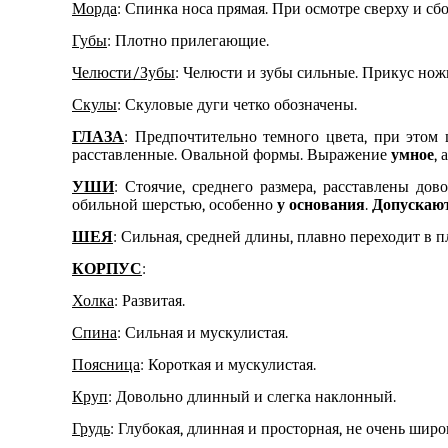
Морда
: Спинка носа прямая. При осмотре сверху и сб
Губы
: Плотно прилегающие.
Челюсти/Зубы
: Челюсти и зубы сильные. Прикус нож
Скулы
: Скуловые дуги четко обозначены.
ГЛАЗА
: Предпочтительно темного цвета, при этом
расставленные. Овальной формы. Выражение
умное
, 
УШИ
: Стоячие, среднего размера, расставлены до
обильной шерстью, особенно
у основания
.
Допускают
ШЕЯ
: Сильная, средней длины, плавно переходит в пл
КОРПУС
:
Холка
: Развитая.
Спина
: Сильная и мускулистая.
Поясница
: Короткая и мускулистая.
Круп
: Довольно длинный и слегка наклонный.
Грудь
: Глубокая, длинная и просторная, не очень широ