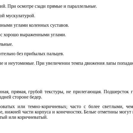
й. При осмотре сзади прямые и параллельные.
ой мускулатурой.
нными углами коленных суставов.
; с хорошо выраженными углами.
льные.
ительно без прибылых пальцев.
кие и неутомимые
.
При увеличении темпа движения лапы попадают
ная, прямая, грубой текстуры, не прилегающая. Подшерсток 
адней стороне бедер.
оваты
х
или темно-коричневы
х
;
часто
с более светлыми, чем
ве
,
нижней части корпуса и конечност
ях
.
Б
елые отметины могут
атый или коричневатый.