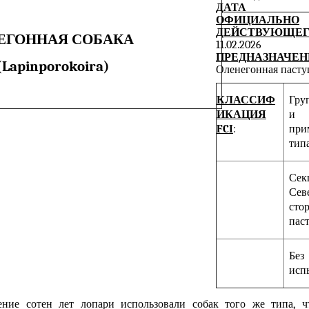
ДАТА ПУ
ОФИЦИАЛЬНО
ДЕЙСТВУЮЩЕГ
ЕГОННАЯ СОБАКА
11.02.2026
ПРЕДНАЗНАЧЕН
(Lapinporokoira)
Оленегонная пастуш
КЛАССИФ
Гру
ИКАЦИЯ
и
FCI
:
при
типа
С
Сев
ст
пас
Бе
исп
ение сотен лет лопари использовали собак того же типа, ч