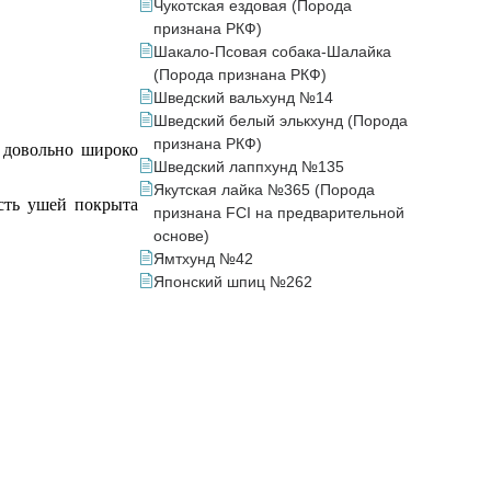
Чукотская ездовая (Порода
признана РКФ)
Шакало-Псовая собака-Шалайка
(Порода признана РКФ)
Шведский вальхунд №14
Шведский белый элькхунд (Порода
признана РКФ)
 довольно широко
Шведский лаппхунд №135
Якутская лайка №365 (Порода
асть ушей покрыта
признана FCI на предварительной
основе)
Ямтхунд №42
Японский шпиц №262