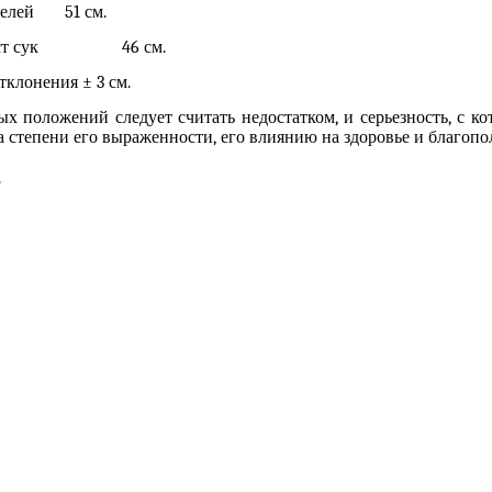
ей 51 см.
к 46 см.
 ± 3 см.
х положений следует считать недостатком, и серьезность, с ко
а степени его выраженности, его влиянию на здоровье и благопо
.