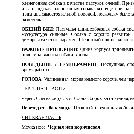
оленегонная собака в качестве пастухов оленей. При
и лапландская оленегонная собака все еще признава
признана самостоятельной породой, поскольку было 
различия.
ОБЩИЙ ВИД
: Пастушья шпицеобразная собака сре
мускулатура сильные. Собака с хорошо развитой 
диморфизм четко выражен. Шерстный покров хорошо 
ВАЖНЫЕ ПРОПОРЦИИ
: Длина корпуса приблизит
половина высоты собаки в холке.
ПОВЕДЕНИЕ / ТЕМПЕРАМЕНТ
: Послушная, сп
время работы.
ГОЛОВА
: Удлиненная; морда немного короче, чем чер
ЧЕРЕПНАЯ ЧАСТЬ
:
Череп
: Слегка округлый. Лобная бороздка отмечена, 
Переход от лба к морде
: Плавный. Срединная лобная
ЛИЦЕВАЯ ЧАСТЬ
:
Мочка носа
:
Черная или коричневая
.