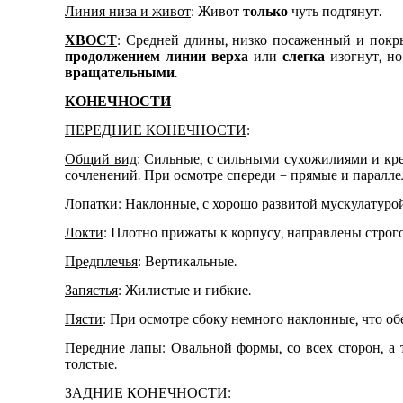
Линия низа и живот
: Живот
только
чуть подтянут.
ХВОСТ
: Средней длины, низко посаженный и пок
продолжением линии верха
или
слегка
изогнут, н
вращательными
.
КОНЕЧНОСТИ
ПЕРЕДНИЕ КОНЕЧНОСТИ
:
Общий вид
: Сильные, с сильными сухожилиями и кре
сочленений. При осмотре спереди – прямые и паралле
Лопатки
: Наклонные, с хорошо развитой мускулатурой
Локти
: Плотно прижаты к корпусу, направлены строго
Предплечья
: Вертикальные.
Запястья
: Жилистые и гибкие.
Пясти
: При осмотре сбоку немного наклонные, что о
Передние лапы
: Овальной формы, со всех сторон, а
толстые.
ЗАДНИЕ КОНЕЧНОСТИ
: