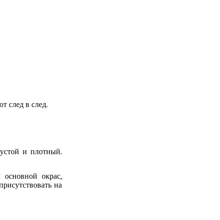
 след в след.
густой и плотный.
 основной окрас,
 присутствовать
н
а