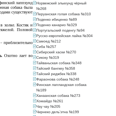
 финский лаппхунд
Норвежский элькхунд чёрный
онная собака была
№268
родами существуют
Перуанская голая собака №310
Поденко ибиценко №89
в холке. Костяк и
Поденко канарио №329
тяжелой. Половой
Португальский поденгу №94
Русско-европейская лайка №304
Самоед №212
 – приблизительно
Сиба №257
Сибирский хаски №270
ь
. Охотно лает во
Сикоку №319
Тайваньская собака №348
Тайский бангкеу №358
Тайский риджбек №338
Фараонова собака №248
Финская лапландская собака
№189
Ханаанская собака №273
Хоккайдо №261
Чау чау №205
Чирнеко дель’этна №199