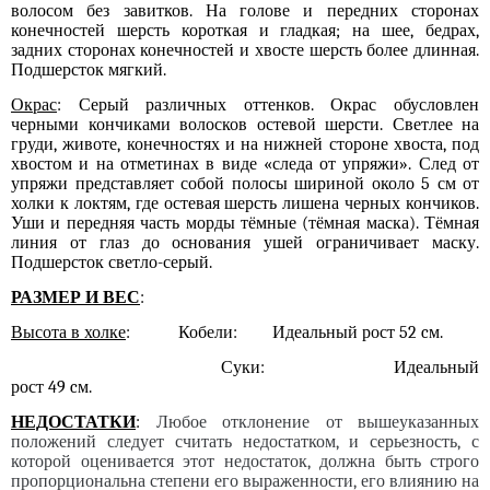
волосом без завитков. На голове и передних сторонах
конечностей шерсть короткая и гладкая; на шее, бедрах,
задних сторонах конечностей и хвосте шерсть более длинная.
Подшерсток мягкий.
Окрас
: Серый различных оттенков
. Окрас обусловлен
черными кончиками волосков остевой шерсти. Светлее на
груди, животе, конечностях и на нижней стороне хвоста, под
хвостом и на отметинах в виде «следа от упряжи». След от
упряжи представляет собой полосы шириной около 5 см от
холки к локтям, где остевая шерсть лишена черных кончиков.
Уши и передняя часть морды тёмные (тёмная маска). Тёмная
линия от глаз до основания ушей ограничивает маску.
Подшерсток светло-серый.
РАЗМЕР И ВЕС
:
Высота в холке
: Кобели: Идеальный рост 52 cм.
Суки: Идеальный
рост 49 cм.
НЕДОСТАТКИ
:
Любое отклонение от вышеуказанных
положений следует считать недостатком, и серьезность, с
которой оценивается этот недостаток, должна быть строго
пропорциональна степени его выраженности, его влиянию на