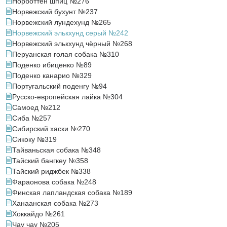
Норботтен шпиц №276
Норвежский бухунт №237
Норвежский лундехунд №265
Норвежский элькхунд серый №242
Норвежский элькхунд чёрный №268
Перуанская голая собака №310
Поденко ибиценко №89
Поденко канарио №329
Португальский поденгу №94
Русско-европейская лайка №304
Самоед №212
Сиба №257
Сибирский хаски №270
Сикоку №319
Тайваньская собака №348
Тайский бангкеу №358
Тайский риджбек №338
Фараонова собака №248
Финская лапландская собака №189
Ханаанская собака №273
Хоккайдо №261
Чау чау №205