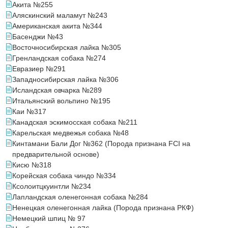
Акита №255
Аляскинский маламут №243
Американская акита №344
Басенджи №43
Восточносибирская лайка №305
Гренландская собака №274
Евразиер №291
Западносибирская лайка №306
Исландская овчарка №289
Итальянский вольпино №195
Каи №317
Канадская эскимосская собака №211
Карельская медвежья собака №48
Кинтамани Бали Дог №362 (Порода признана FCI на
предварительной основе)
Кисю №318
Корейская собака чиндо №334
Ксолоитцкуинтли №234
Лапландская оленегонная собака №284
Ненецкая оленегонная лайка (Порода признана РКФ)
Немецкий шпиц № 97