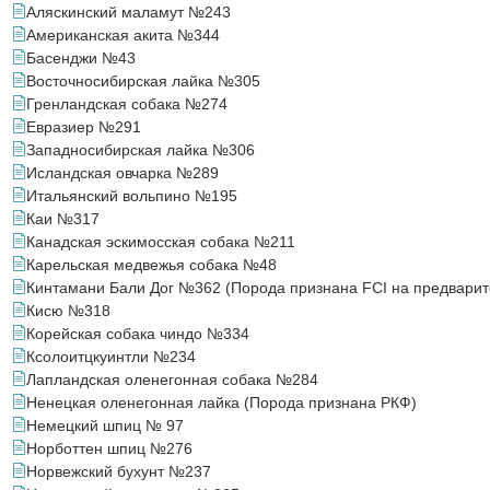
Аляскинский маламут №243
Американская акита №344
Басенджи №43
Восточносибирская лайка №305
Гренландская собака №274
Евразиер №291
Западносибирская лайка №306
Исландская овчарка №289
Итальянский вольпино №195
Каи №317
Канадская эскимосская собака №211
Карельская медвежья собака №48
Кинтамани Бали Дог №362 (Порода признана FCI на предварит
Кисю №318
Корейская собака чиндо №334
Ксолоитцкуинтли №234
Лапландская оленегонная собака №284
Ненецкая оленегонная лайка (Порода признана РКФ)
Немецкий шпиц № 97
Норботтен шпиц №276
Норвежский бухунт №237