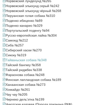
Норвежский лундехунд №265
Норвежский элькхунд серый №242
Норвежский элькхунд чёрный №268
Перуанская голая собака №310
Поденко ибиценко №89
Поденко канарио №329
Португальский поденгу №94
Русско-европейская лайка №304
Самоед №212
Сиба №257
Сибирский хаски №270
Сикоку №319
Тайваньская собака №348
Тайский бангкеу №358
Тайский риджбек №338
Фараонова собака №248
Финская лапландская собака №189
Ханаанская собака №273
Хоккайдо №261
Чау чау №205
Чирнеко дель’этна №199
Чукотская ездовая (Порода признана РКФ)