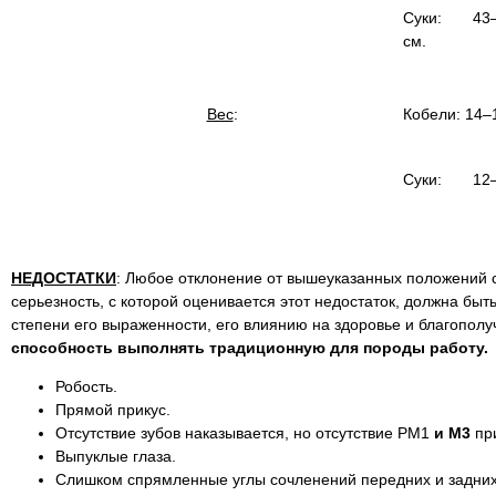
Суки: 43
см.
Вес
:
Кобели: 14–1
Суки: 12–1
НЕДОСТАТКИ
: Любое отклонение от вышеуказанных положений с
серьезность, с которой оценивается этот недостаток, должна бы
степени его выраженности, его влиянию на здоровье и благополу
способность выполнять традиционную для породы работу.
Робость.
Прямой прикус.
Отсутствие зубов наказывается, но отсутствие PM1
и М3
пр
Выпуклые глаза.
Слишком спрямленные углы сочленений передних и задних