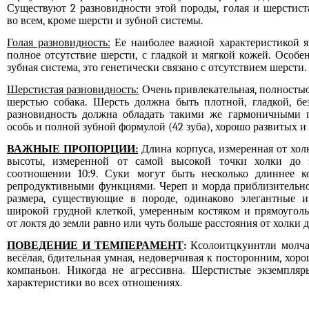
Существуют 2 разновидности этой породы, голая и шерстист
во всем, кроме шерсти и зубной системы.
Голая разновидность:
Ее наиболее важной характеристикой я
полное отсутствие шерсти, с гладкой и мягкой кожей. Особе
зубная система, это генетически связано с отсутствием шерсти.
Шерстистая разновидность:
Очень привлекательная, полность
шерстью собака. Шерсть должна быть плотной, гладкой, бе
разновидность должна обладать такими же гармоничными п
особь и полной зубной формулой (42 зуба), хорошо развитых 
ВАЖНЫЕ ПРОПОРЦИИ:
Длина корпуса, измеренная от хол
высоты, измеренной от самой высокой точки холки до 
соотношении 10:9. Суки могут быть несколько длиннее ко
репродуктивными функциями. Череп и морда приблизительно
размера, существующие в породе, одинаково элегантные и
широкой грудной клеткой, умеренным костяком и прямоуголь
от локтя до земли равно или чуть больше расстояния от холки д
ПОВЕДЕНИЕ И ТЕМПЕРАМЕНТ
:
Ксолоитцкуинтли молчал
весёлая, бдительная умная, недоверчивая к посторонним, хо
компаньон. Никогда не агрессивна. Шерстистые экземпля
характеристики во всех отношениях.