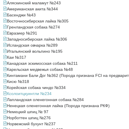
Аляскинский маламут №243
Американская акита №344
Басенджи №43
Восточносибирская лайка №305
Гренландская собака №274
Евразиер №291
Западносибирская лайка №306
Исландская овчарка №289
Итальянский вольпино №195
Каи №317
Канадская эскимосская собака №211
Карельская медвежья собака №48
Кинтамани Бали Дог №362 (Порода признана FCI на предварит
Кисю №318
Корейская собака чиндо №334
Ксолоитцкуинтли №234
Лапландская оленегонная собака №284
Ненецкая оленегонная лайка (Порода признана РКФ)
Немецкий шпиц № 97
Норботтен шпиц №276
Норвежский бухунт №237