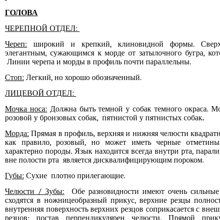
ГОЛОВА
ЧЕРЕПНОЙ ОТДЕЛ:
Череп:
широкий и крепкий, клиновидной формы. Свер
элегантным, сужающимся к морде от затылочного бугра, ко
Линии черепа и морды в профиль почти параллельны.
Стоп:
Легкий, но хорошо обозначенный.
ЛИЦЕВОЙ ОТДЕЛ:
Мочка носа:
Должна быть темной у собак темного окраса. М
розовой у бронзовых собак, пятнистой у пятнистых собак
.
Морда:
Прямая в профиль, верхняя и нижняя челюсти квадратн
как правило, розовый, но может иметь черные отметины
характерно породы. Язык находится всегда внутри рта, пара
вне полости рта является дисквалифицирующим пороком.
Губы:
Сухие плотно прилегающие.
Челюсти / Зубы:
Обе разновидности имеют очень сильные
сходятся в ножницеобразный прикус, верхние резцы полно
внутренняя поверхность верхних резцов соприкасается с вн
резцов; постав перпендикулярен челюсти. Прямой прик