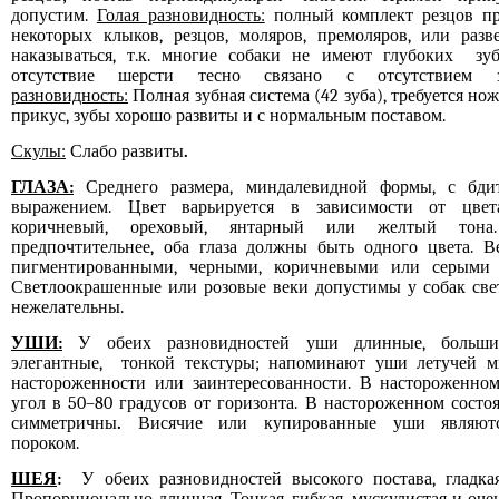
допустим.
Голая разновидность:
полный комплект резцов пр
некоторых клыков, резцов, моляров, премоляров, или раз
наказываться, т.к. многие собаки не имеют глубоких зу
отсутствие шерсти тесно связано с отсутствием з
разновидность:
Полная зубная система (42 зуба), требуется н
прикус, зубы хорошо развиты и с нормальным поставом.
Скулы:
Слабо развиты
.
ГЛАЗА:
Среднего размера, миндалевидной формы, с бд
выражением. Цвет варьируется в зависимости от цвет
коричневый, ореховый, янтарный или желтый тона
предпочтительнее, оба глаза должны быть одного цвета. 
пигментированными, черными, коричневыми или серыми 
Светлоокрашенные или розовые веки допустимы у собак свет
нежелательны.
УШИ:
У обеих разновидностей уши длинные, большие
элегантные, тонкой текстуры; напоминают уши летучей 
настороженности или заинтересованности. В настороженно
угол в 50–80 градусов от горизонта. В настороженном сост
симметричны
.
Висячие или купированные уши являют
пороком.
ШЕЯ
:
У обеих разновидностей высокого постава, гладкая