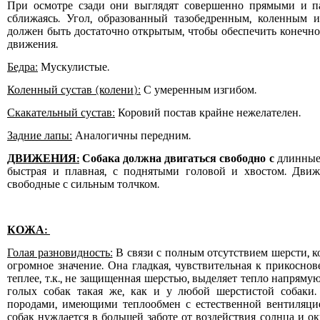
При осмотре сзади они выглядят совершенно прямыми и па
сближаясь. Угол, образованный тазобедренным, коленным и
должен быть достаточно открытым, чтобы обеспечить конечн
движения.
Бедра:
Мускулистые.
Коленный сустав (колени):
С умеренным изгибом.
Скакательный сустав:
Коровий постав крайне нежелателен.
Задние лапы:
Аналогичны передним.
ДВИЖЕНИЯ:
Собака должна двигаться свободно с
длинные,
быстрая и плавная, с поднятыми головой и хвостом. Движ
свободные с сильным толчком.
КОЖА:
Голая разновидность:
В связи с полным отсутствием шерсти, к
огромное значение. Она гладкая, чувствительная к прикосно
теплее, т.к., не защищенная шерстью, выделяет тепло напряму
голых собак такая же, как и у любой шерстистой собаки.
породами, имеющими теплообмен с естественной вентиляцие
собак нуждается в большей заботе от воздействия солнца и о