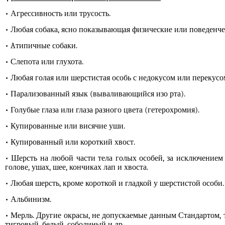
• Агрессивность или трусость.
• Любая собака, ясно показывающая физические или поведенч
•
A
типичные собаки.
• Слепота или глухота.
• Любая голая или шерстистая особь с недокусом или перекусо
• Парализованный язык (вываливающийся изо рта).
• Голубые глаза или глаза разного цвета (гетерохромия).
• Купированные или висячие уши.
• Купированный или короткий хвост.
• Шерсть на любой части тела голых особей, за исключением
голове, ушах, шее, кончиках лап и хвоста.
• Любая шерсть, кроме короткой и гладкой у шерстистой особи
• Альбинизм.
• Мерль. Другие окрасы, не допускаемые данным Стандартом, 
тигровый, белый, соболиный и др.