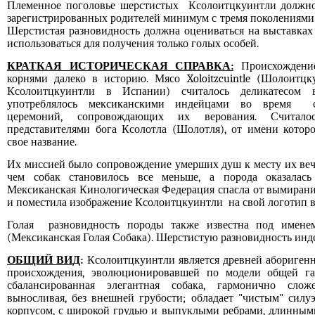
Племенное поголовье шерстистых Ксолоитцкуинтли должно
зарегистрированных родителей минимум с тремя поколениями
Шерстистая разновидность должна оцениваться на выставках
использоваться для получения только голых особей.
КРАТКАЯ ИСТОРИЧЕСКАЯ СПРАВКА:
Происхождени
корнями далеко в историю. Мясо
Xoloitzcuintle
(Шолоитцку
Ксолоитцкуинтли в Испании) считалось деликатесом 
употреблялось мексиканскими индейцами во время с
церемоний, сопровождающих их верования. Считало
представителями бога Ксолотла (Шолотля), от имени которо
свое название.
Их миссией было сопровождение умерших душ к месту их вечн
чем собак становилось все меньше, а порода оказалась
Мексиканская Кинологическая Федерация спасла от вымирани
и поместила изображение Ксолоитцкуинтли на свой логотип в
Голая разновидность породы также известна под имене
(Мексиканская Голая Собака). Шерстистую разновидность инд
ОБЩИЙ ВИД
:
Ксолоитцкуинтли является древней абориген
происхождения, эволюционировавшей по модели общей га
сбалансированная элегантная собака, гармонично сложе
выносливая, без внешней грубости; обладает "чистым" сил
корпусом, с широкой грудью и выпуклыми ребрами, длинными