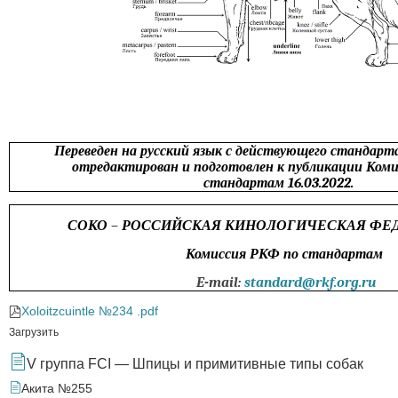
Переведен на русский язык с действующего стандар
отредактирован и подготовлен к публикации Ком
стандартам
16.03.2022.
СОКО
–
РОССИЙСКАЯ КИНОЛОГИЧЕСКАЯ ФЕД
Комиссия РКФ по стандартам
E
-
mail
:
standard
@
rkf
.
org
.
ru
Xoloitzcuintle №234 .pdf
Загрузить
V группа FCI — Шпицы и примитивные типы собак
Акита №255