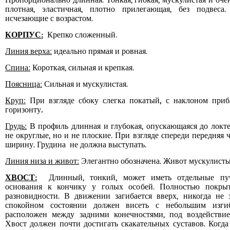
Пропорционально длинная. Тонкая, гибкая, мускулистая и оче
плотная, эластичная, плотно прилегающая, без подвес
исчезающие с возрастом.
КОРПУС:
Крепко сложенный.
Линия верха:
идеально прямая и ровная.
Спина:
Короткая, сильная и крепкая.
Поясница:
Сильная и мускулистая.
Круп:
При взгляде сбоку слегка покатый
,
с наклоном приб
горизонту
.
Грудь:
В профиль длинная и глубокая, опускающаяся до локте
не округлые, но и не плоские. При взгляде спереди передняя
ширину. Грудина не должна выступать.
Линия низа и живот:
Элегантно обозначена. Живот мускулисты
ХВОСТ:
Длинный, тонкий, может иметь отдельные пу
основания к кончику у голых особей. Полностью покры
разновидности. В движении загибается вверх, никогда не 
спокойном состоянии должен висеть с небольшим изги
расположен между задними конечностями, под воздействие
Хвост должен почти достигать скакательных суставов. Когда 