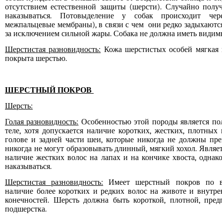
отсутствием естественной защиты (шерсти). Случайно пол
наказываться. Потовыделение у собак происходит че
межпальцевые мембраны), в связи с чем они редко задыхаются
за исключением сильной жары. Собака не должна иметь види
Шерстистая разновидность:
Кожа шерстистых особей мягкая
покрыта шерстью.
ШЕРСТНЫЙ ПОКРОВ
Шерсть:
Голая разновидность:
Особенностью этой породы является по
теле, хотя допускается наличие коротких, жестких, плотных
голове и задней части шеи, которые никогда не должны пре
никогда не могут образовывать длинный, мягкий хохол. Явля
наличие жестких волос на лапах и на кончике хвоста, однак
наказываться.
Шерстистая разновидность:
Имеет шерстный покров по в
наличие более коротких и редких волос на животе и внутре
конечностей. Шерсть должна быть короткой, плотной, пред
подшерстка.