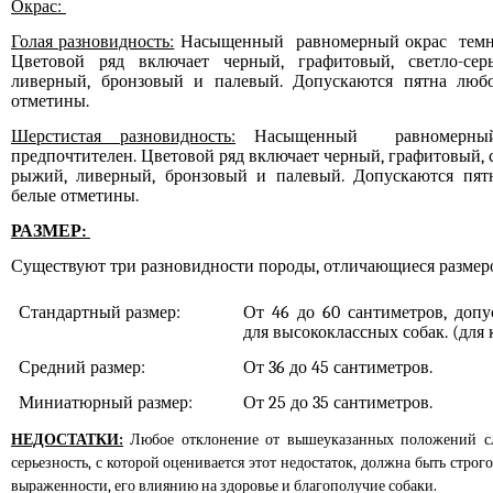
Окрас:
Голая разновидность:
Насыщенный равномерный окрас темны
Цветовой ряд включает черный, графитовый, светло-сер
ливерный, бронзовый и палевый. Допускаются пятна любо
отметины.
Шерстистая разновидность:
Насыщенный равномерный
предпочтителен. Цветовой ряд включает черный, графитовый, 
рыжий, ливерный, бронзовый и палевый. Допускаются пятн
белые отметины.
РАЗМЕР:
Существуют три разновидности породы, отличающиеся размер
Стандартный размер:
От 46 до 60 сантиметров, допу
для высококлассных собак. (для 
Средний размер:
От 36 до 45 сантиметров.
Миниатюрный размер:
От 25 до 35 сантиметров.
НЕДОСТАТКИ:
Любое отклонение от вышеуказанных положений сле
серьезность, с которой оценивается этот недостаток, должна быть стро
выраженности, его влиянию на здоровье и благополучие собаки.