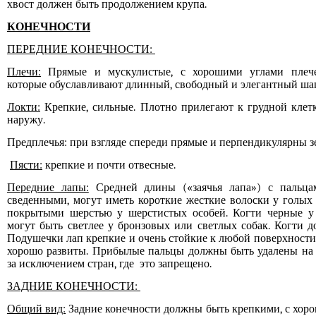
хвост должен быть продолжением крупа.
КОНЕЧНОСТИ
ПЕРЕДНИЕ КОНЕЧНОСТИ:
Плечи:
Прямые и мускулистые, с хорошими углами плече
которые обуславливают длинный, свободный и элегантный шаг
Локти:
Крепкие, сильные. Плотно прилегают к грудной клет
наружу.
Предплечья: при взгляде спереди прямые и перпендикулярны з
Пясти:
крепкие и почти отвесные.
Передние лапы:
Средней длины
(«заячья лапа»)
с пальца
сведенными, могут иметь короткие жесткие волоски у голых
покрытыми шерстью у шерстистых особей. Когти черные у 
могут быть светлее у бронзовых или светлых собак. Когти 
Подушечки лап крепкие и очень стойкие к любой поверхност
хорошо развиты. Прибылые пальцы должны быть удалены на в
за исключением стран, где это запрещено.
ЗАДНИЕ КОНЕЧНОСТИ:
Общий вид:
Задние конечности должны быть крепкими, с хоро