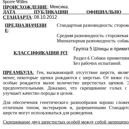
Sporre-Willes.
Мексика.
ПРОИСХОЖДЕНИЕ
:
ДАТА ПУБЛИКАЦИИ ОФИЦИАЛЬНО 
СТАНДАРТА
:
08.10.2012
ПРЕДНАЗНАЧЕНИ
Стандартная разновидность: стороже
Е
:
Средняя разновидность: сторожевая 
Миниатюрная разновидность: собак
Группа 5 Шпицы и прими
КЛАССИФИКАЦИЯ
FCI
:
Раздел 6 Собаки примитивн
Без рабочих испытаний.
ПРЕАМБУЛА
:
Ген, вызывающий отсутствие шерсти, являе
менее, некоторые щенки рождаются с шерстью. От вязки го
особью рождается малое количество шерстистых щенков. Э
предпочтительными. Доказано, что скрещивание голых 
улучшает качество породы в целом.
Для обеспечения генетического разнообразия хорошо слож
отличным типом, экстерьером и, разрешенными Стандарт
шерсти могут использоваться для разведения.
Скрещивание двух шерстистых особей между собой запрещено