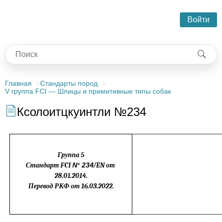
Войти
Главная
Стандарты пород
V группа FCI — Шпицы и примитивные типы собак
Ксолоитцкуинтли №234
Группа 5
Стандарт
FCI
N
°
234
/
EN
от
28.01.2014.
Перевод РКФ от 16.03.
202
2.