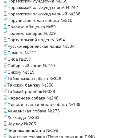
Норвежский лундехунд №265
Норвежский элькхунд серый №242
Норвежский элькхунд чёрный №268
Перуанская голая собака №310
Поденко ибиценко №89
Поденко канарио №329
Португальский поденгу №94
Русско-европейская лайка №304
Самоед №212
Сиба №257
Сибирский хаски №270
Сикоку №319
Тайваньская собака №348
Тайский бангкеу №358
Тайский риджбек №338
Фараонова собака №248
Финская лапландская собака №189
Ханаанская собака №273
Хоккайдо №261
Чау чау №205
Чирнеко дель’этна №199
Чукотская ездовая (Порода признана РКФ)