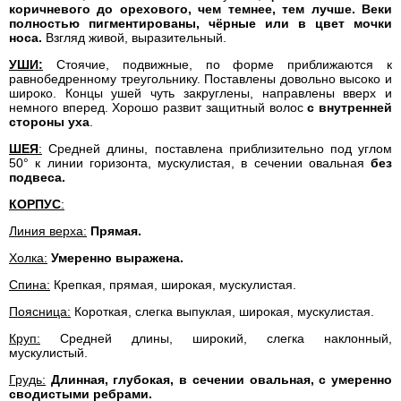
коричневого до орехового, чем темнее, тем лучше. Веки
полностью пигментированы, чёрные или в цвет мочки
носа.
Взгляд живой, выразительный.
УШИ:
Стоячие, подвижные, по форме приближаются к
равнобедренному треугольнику. Поставлены довольно высоко и
широко. Концы ушей чуть закруглены, направлены вверх и
немного вперед. Хорошо развит защитный волос
с внутренней
стороны уха
.
ШЕЯ
:
Средней длины, поставлена приблизительно под углом
50° к линии горизонта, мускулистая, в сечении овальная
без
подвеса.
КОРПУС
:
Линия верха:
Прямая.
Холка:
Умеренно выражена.
Спина:
Крепкая, прямая, широкая, мускулистая.
Поясница:
Короткая, слегка выпуклая, широкая, мускулистая.
Круп:
Средней длины, широкий, слегка наклонный,
мускулистый.
Грудь:
Длинная, глубокая, в сечении овальная, с умеренно
сводистыми ребрами.