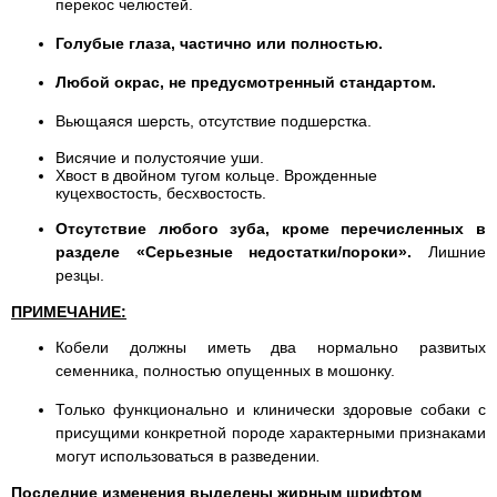
перекос челюстей.
Голубые глаза, частично или полностью.
Любой окрас, не предусмотренный стандартом.
Вьющаяся шерсть, отсутствие подшерстка.
Висячие и полустоячие уши.
Хвост в двойном тугом кольце. Врожденные
куцехвостость, бесхвостость.
Отсутствие любого зуба, кроме перечисленных в
разделе «Серьезные недостатки/пороки».
Лишние
резцы.
ПРИМЕЧАНИЕ:
Кобели должны иметь два нормально развитых
семенника, полностью опущенных в мошонку.
Только функционально и клинически здоровые собаки с
присущими конкретной породе характерными признаками
могут использоваться в разведении
.
Последние изменения выделены жирным шрифтом
.