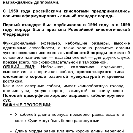
награждались дипломами.
С 1950 года российскими кинологами предпринимались
попытки сформулировать единый стандарт породы.
Первый стандарт был опубликован в 1994 году, а в 1999
году порода была признана Российской кинологической
Федерацией.
Функциональный экстерьер, небольшие размеры, высокие
адаптивные способности, а также хорошо развитые органы
чувств позволяют
использовать
собак этой породы
помимо её
основного назначения — пастьбы оленей — для других служб,
прежде всего, поисково-спасательной и таможенной.
ОБЩИЙ ВИД
:
Небольшая,
компактная,
подвижная,
выносливая и энергичная собака,
крепкого-сухого типа
сложения с хорошо развитой мускулатурой и крепким
костяком.
Как и все северные собаки, имеет клинообразную голову,
стоячие уши, густую шерсть, закинутый на спину хвост.
Половой диморфизм хорошо выражен, кобели крупнее
сук.
ВАЖНЫЕ ПРОПОРЦИИ
:
У кобелей длина корпуса примерно равна высоте в
холке. Суки могут быть более растянутыми.
Длина морды равна или чуть короче длины черепной