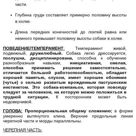
части.
Глубина груди составляет примерно половину высоты
в холке.
Длина передних конечностей до локтей равна или
немного превышает половину высоты собаки в холке.
ПОВЕДЕНИЕ/ТЕМПЕРАМЕНТ
:
Темперамент живой,
подвижный,
дружелюбный.
Собака легко дрессируется,
послушна, дисциплинирована,
способна к обучению
разнообразным навыкам,
инициативная, смелая,
способна принимать решение самостоятельно,
отличается большой работоспособностью, обладает
хорошей памятью, слухом, имеет хорошее обоняние
(чутье) с сильно развитым врожденным пастушеским
инстинктом. Это собака-компаньон, которая повсюду
следует за человеком, на которую можно положиться в
трудной ситуации.
К посторонним может быть
недоверчивой.
ГОЛОВА:
Пропорциональная общему сложению;
в форме
умеренно вытянутого клина. Верхние продольные линии
черепной части и морды параллельны.
ЧЕРЕПНАЯ ЧАСТЬ: