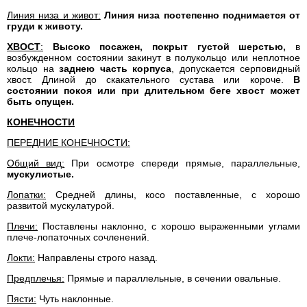
Линия низа и живот:
Линия низа постепенно поднимается от
груди к животу.
ХВОСТ
:
Высоко посажен, покрыт густой шерстью,
в
возбужденном состоянии закинут в полукольцо или неплотное
кольцо на
заднею часть корпуса
, допускается серповидный
хвост. Длиной до скакательного сустава или короче.
В
состоянии покоя или при длительном беге хвост может
быть опущен.
КОНЕЧНОСТИ
ПЕРЕДНИЕ КОНЕЧНОСТИ:
Общий вид:
При осмотре спереди прямые, параллельные,
мускулистые.
Лопатки:
Средней длины, косо поставленные, с хорошо
развитой мускулатурой.
Плечи:
Поставлены наклонно, с хорошо выраженными углами
плече-лопаточных сочленений.
Локти:
Направлены строго назад.
Предплечья:
Прямые и параллельные, в сечении овальные.
Пясти:
Чуть наклонные.