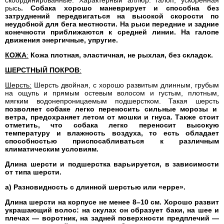
скоординированные. Характерный аллюр: галоп, ускоренная
рысь
. Собака хорошо маневрирует и способна без
затруднений передвигаться на высокой скорости по
неудобной для бега местности. На рыси передние и задние
конечности приближаются к средней линии. На галопе
движения энергичные, упругие.
КОЖА
:
Кожа плотная, эластичная, не рыхлая, без складок.
ШЕРСТНЫЙ ПОКРОВ
:
Шерсть:
Шерсть двойная, с хорошо развитым длинным, грубым
на ощупь и прямым остевым волосом и густым, плотным,
мягким водонепроницаемым подшерстком. Такая шерсть
позволяет собаке легко переносить сильные морозы и
ветра, предохраняет летом от мошки и гнуса. Также стоит
отметить, что собака легко переносит высокую
температуру и влажность воздуха, то есть обладает
способностью приспосабливаться к различным
климатическим условиям.
Длина шерсти и подшерстка варьируется, в зависимости
от типа шерсти.
а) Разновидность с длинной шерстью или «ерре».
Длина шерсти на корпусе не менее 8–10 см. Хорошо развит
украшающий волос: на скулах он образует баки, на шее и
плечах — воротник, на задней поверхности предплечий —