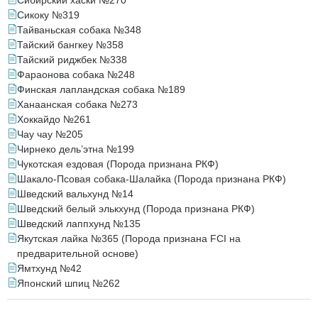
Сибирский хаски №270
Сикоку №319
Тайваньская собака №348
Тайский бангкеу №358
Тайский риджбек №338
Фараонова собака №248
Финская лапландская собака №189
Ханаанская собака №273
Хоккайдо №261
Чау чау №205
Чирнеко дель’этна №199
Чукотская ездовая (Порода признана РКФ)
Шакало-Псовая собака-Шалайка (Порода признана РКФ)
Шведский вальхунд №14
Шведский белый элькхунд (Порода признана РКФ)
Шведский лаппхунд №135
Якутская лайка №365 (Порода признана FCI на
предварительной основе)
Ямтхунд №42
Японский шпиц №262