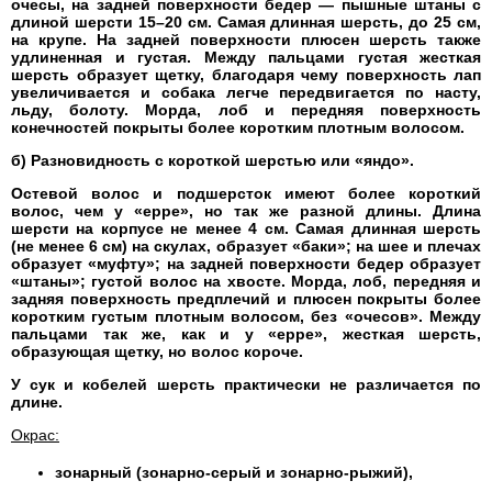
очесы, на задней поверхности бедер — пышные штаны с
длиной шерсти 15–20 см. Самая длинная шерсть, до 25 см,
на крупе. На задней поверхности плюсен шерсть также
удлиненная и густая. Между пальцами густая жесткая
шерсть образует щетку, благодаря чему поверхность лап
увеличивается и собака легче передвигается по насту,
льду, болоту. Морда, лоб и передняя поверхность
конечностей покрыты более коротким плотным волосом.
б) Разновидность с короткой шерстью или «яндо».
Остевой волос и подшерсток имеют более короткий
волос, чем у «ерре», но так же разной длины. Длина
шерсти на корпусе не менее 4 см. Самая длинная шерсть
(не менее 6 см) на скулах, образует «баки»; на шее и плечах
образует «муфту»; на задней поверхности бедер образует
«штаны»; густой волос на хвосте. Морда, лоб, передняя и
задняя поверхность предплечий и плюсен покрыты более
коротким густым плотным волосом, без «очесов». Между
пальцами так же, как и у «ерре», жесткая шерсть,
образующая щетку, но волос короче.
У сук и кобелей шерсть практически не различается по
длине.
Окрас:
зонарный (зонарно-серый и зонарно-рыжий),