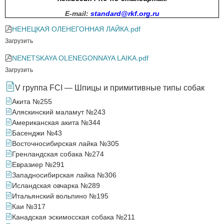
E-mail:
standard@rkf.org.ru
НЕНЕЦКАЯ ОЛЕНЕГОННАЯ ЛАЙКА.pdf
Загрузить
NENETSKAYA OLENEGONNAYA LAIKA.pdf
Загрузить
V группа FCI — Шпицы и примитивные типы собак
Акита №255
Аляскинский маламут №243
Американская акита №344
Басенджи №43
Восточносибирская лайка №305
Гренландская собака №274
Евразиер №291
Западносибирская лайка №306
Исландская овчарка №289
Итальянский вольпино №195
Каи №317
Канадская эскимосская собака №211