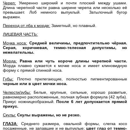
Череп:
Умеренно широкий и почти плоский между ушами.
Длина черепной части равна ширине черепа или несколько её
превышает. Лоб немного выпуклый.
Затылочный бугор
выражен.
Переход от лба к морде:
Заметный, но плавный.
ЛИЦЕВАЯ ЧАСТЬ:
Мочка носа:
Средней величины, предпочтительно чёрная.
Серая, коричневая, темно-телесная допустимы, но
нежелательны.
Морда:
Равна или чуть короче длины черепной части.
Морда плавно сужается к мочке носа и имеет клиновидную
форму с прямой спинкой носа.
Губы:
Плотно прилегающие, полностью пигментированные
черные или в цвет мочки носа.
Челюсти/зубы:
Белые, крупные, сильные, хорошо развитые,
равномерно расположенные, полная зубная формула (42 зуба).
Прикус ножницеобразный.
После 6 лет допускается прямой
прикус.
Скулы:
Скулы выражены, но не резко.
ГЛАЗА
:
Среднего размера, овальной формы, слегка косо
посаженные, не запавшие и не выпуклые;
цвет глаз от темно-