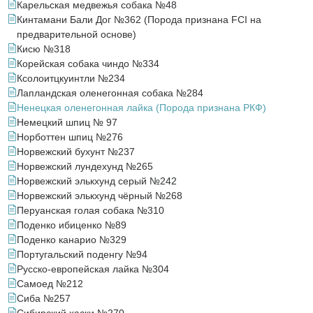
Карельская медвежья собака №48
Кинтамани Бали Дог №362 (Порода признана FCI на
предварительной основе)
Кисю №318
Корейская собака чиндо №334
Ксолоитцкуинтли №234
Лапландская оленегонная собака №284
Ненецкая оленегонная лайка (Порода признана РКФ)
Немецкий шпиц № 97
Норботтен шпиц №276
Норвежский бухунт №237
Норвежский лундехунд №265
Норвежский элькхунд серый №242
Норвежский элькхунд чёрный №268
Перуанская голая собака №310
Поденко ибиценко №89
Поденко канарио №329
Португальский поденгу №94
Русско-европейская лайка №304
Самоед №212
Сиба №257