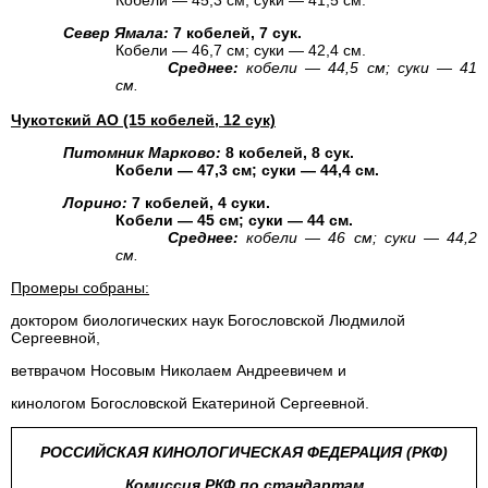
Кобели — 45,3 см; суки — 41,5 см.
Север Ямала:
7 кобелей, 7 сук.
Кобели — 46,7 см; суки — 42,4 см.
Среднее:
кобели — 44,5 см; суки — 41
см.
Чукотский АО (15 кобелей, 12 сук)
Питомник Марково:
8 кобелей, 8 сук.
Кобели — 47,3 см; суки — 44,4 см.
Лорино:
7 кобелей, 4 суки.
Кобели — 45 см; суки — 44 см.
Среднее:
кобели — 46 см; суки — 44,2
см.
Промеры собраны:
доктором биологических наук Богословской Людмилой
Сергеевной,
ветврачом Носовым Николаем Андреевичем и
кинологом Богословской Екатериной Сергеевной.
РОССИЙСКАЯ КИНОЛОГИЧЕСКАЯ ФЕДЕРАЦИЯ (РКФ)
Комиссия РКФ по стандартам