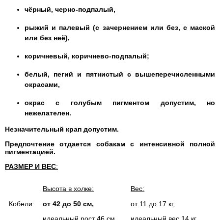
чёрный, черно-подпалый,
рыжий и палевый (с зачернением или без, с маской
или без неё),
коричневый, коричнево-подпалый;
белый, пегий и пятнистый с вышеперечисленными
окрасами,
окрас с голубым пигментом допустим, но
нежелателен.
Незначительный крап допустим.
Предпочтение отдается собакам с интенсивной полной
пигментацией.
РАЗМЕР И ВЕС
:
Высота в холке:
Вес:
Кобели:
от 42 до 50 см,
от 11 до 17 кг,
идеальный рост 46 см.
идеальный вес 14 кг.