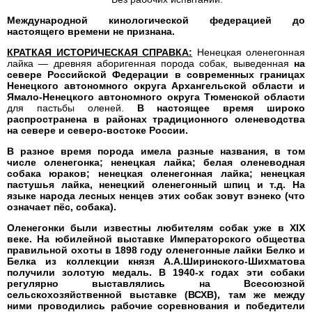
Международной кинологической федерацией до
настоящего времени не признана.
КРАТКАЯ ИСТОРИЧЕСКАЯ СПРАВКА:
Ненецкая оленегонная
лайка — древняя аборигенная порода собак, выведенная
на
севере Российской Федерации в современных границах
Ненецкого автономного округа Архангельской области и
Ямало-Ненецкого автономного округа Тюменской области
для пастьбы оленей.
В настоящее время широко
распространена в районах традиционного оленеводства
на севере и северо-востоке России.
В разное время порода имела разные названия, в том
числе оленегонка; ненецкая лайка; белая оленеводная
собака юраков; ненецкая оленегонная лайка; ненецкая
пастушья лайка, ненецкий оленегонный шпиц и т.д. На
языке народа лесных ненцев этих собак зовут вэнеко (что
означает пёс, собака).
Оленегонки были известны любителям собак уже в XIX
веке. На юбилейной выставке Императорского общества
правильной охоты в 1898 году оленегонные лайки Белко и
Белка из коллекции князя А.А.Ширинского-Шихматова
получили золотую медаль. В 1940-х годах эти собаки
регулярно выставлялись на Всесоюзной
сельскохозяйственной выставке (ВСХВ), там же между
ними проводились рабочие соревнования и победители