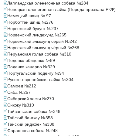
Лапландская оленегонная собака №284
Ненецкая оленегонная лайка (Порода признана РКФ)
Немецкий шпиц № 97
Норботтен шпиц №276
Норвежский бухунт №237
Норвежский лундехунд №265
Норвежский элькхунд серый №242
Норвежский элькхунд чёрный №268
Перуанская голая собака №310
Поденко ибиценко №89
Поденко канарио №329
Португальский поденгу №94
Русско-европейская лайка №304
Самоед №212
Сиба №257
Сибирский хаски №270
Сикоку №319
Тайваньская собака №348
Тайский бангкеу №358
Тайский риджбек №338
Фараонова собака №248