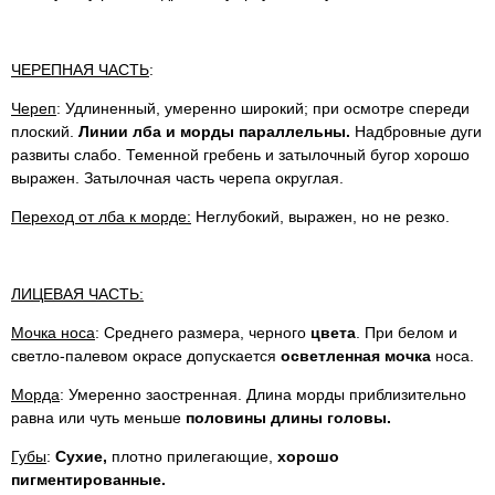
ЧЕРЕПНАЯ ЧАСТЬ
:
Череп
: Удлиненный, умеренно широкий; при осмотре спереди
плоский.
Линии лба и морды параллельны.
Надбровные дуги
развиты слабо. Теменной гребень и затылочный бугор хорошо
выражен. Затылочная часть черепа округлая.
Переход от лба к морде:
Неглубокий, выражен, но не резко.
ЛИЦЕВАЯ ЧАСТЬ:
Мочка носа
: Среднего размера, черного
цвета
. При белом и
светло-палевом окрасе допускается
осветленная мочка
носа.
Морда
: Умеренно заостренная. Длина морды приблизительно
равна или чуть меньше
половины длины головы.
Губы
:
Сухие,
плотно прилегающие,
хорошо
пигментированные.