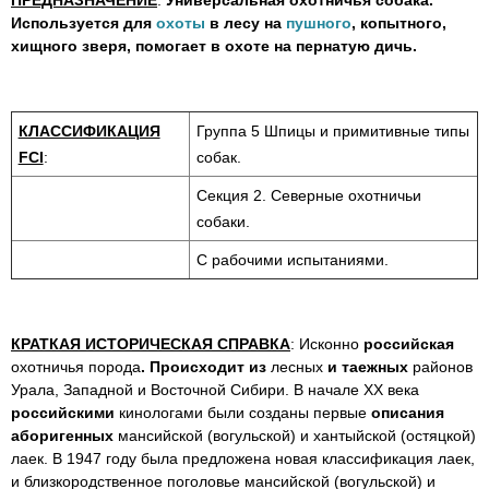
ПРЕДНАЗНАЧЕНИЕ
:
Универсальная охотничья собака.
Используется для
охоты
в лесу на
пушного
, копытного,
хищного зверя, помогает в охоте на пернатую дичь.
КЛАССИФИКАЦИЯ
Группа 5 Шпицы и примитивные типы
FCI
:
собак.
Секция 2. Северные охотничьи
собаки.
С рабочими испытаниями.
КРАТКАЯ ИСТОРИЧЕСКАЯ СПРАВКА
: Исконно
российская
охотничья порода
.
Происходит из
лесных
и таежных
районов
Урала, Западной и Восточной Сибири. В начале XX века
российскими
кинологами были созданы первые
описания
аборигенных
мансийской (вогульской) и хантыйской (остяцкой)
лаек. В 1947 году была предложена новая классификация лаек,
и близкородственное поголовье мансийской (вогульской) и