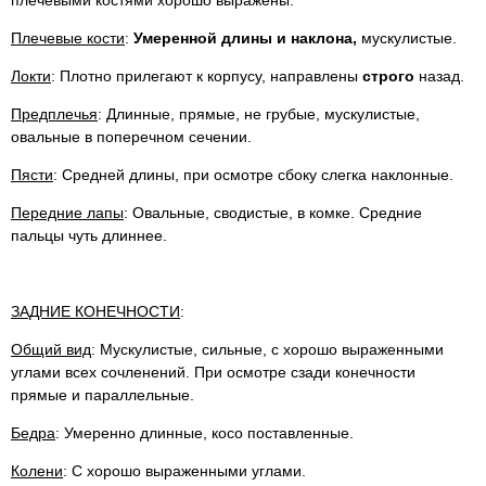
плечевыми костями хорошо выражены.
Плечевые кости
:
Умеренной длины и наклона,
мускулистые.
Локти
: Плотно прилегают к корпусу, направлены
строго
назад.
Предплечья
: Длинные, прямые, не грубые, мускулистые,
овальные в поперечном сечении.
Пясти
: Средней длины, при осмотре сбоку слегка наклонные.
Передние лапы
: Овальные, сводистые, в комке. Средние
пальцы чуть длиннее.
ЗАДНИЕ КОНЕЧНОСТИ
:
Общий вид
: Мускулистые, сильные, с хорошо выраженными
углами всех сочленений. При осмотре сзади конечности
прямые и параллельные.
Бедра
: Умеренно длинные, косо поставленные.
Колени
: С хорошо выраженными углами.