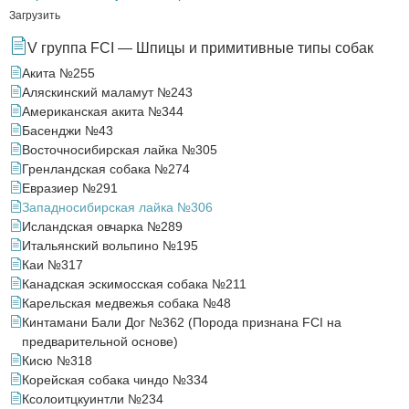
Загрузить
V группа FCI — Шпицы и примитивные типы собак
Акита №255
Аляскинский маламут №243
Американская акита №344
Басенджи №43
Восточносибирская лайка №305
Гренландская собака №274
Евразиер №291
Западносибирская лайка №306
Исландская овчарка №289
Итальянский вольпино №195
Каи №317
Канадская эскимосская собака №211
Карельская медвежья собака №48
Кинтамани Бали Дог №362 (Порода признана FCI на
предварительной основе)
Кисю №318
Корейская собака чиндо №334
Ксолоитцкуинтли №234