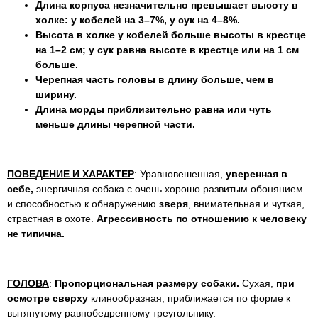
Длина корпуса незначительно превышает высоту в
холке: у кобелей на 3–7%, у сук на 4–8%.
Высота в холке у кобелей больше высоты в крестце
на 1–2 см; у сук равна высоте в крестце или на 1 см
больше.
Черепная часть головы в длину больше, чем в
ширину.
Длина морды приблизительно равна или чуть
меньше длины черепной части.
ПОВЕДЕНИЕ И ХАРАКТЕР
: Уравновешенная,
уверенная в
себе,
энергичная собака с очень хорошо развитым обонянием
и способностью к обнаружению
зверя
, внимательная и чуткая,
страстная в охоте.
Агрессивность по отношению к человеку
не типична.
ГОЛОВА
:
Пропорциональная размеру собаки.
Сухая,
при
осмотре сверху
клинообразная, приближается по форме к
вытянутому равнобедренному треугольнику.