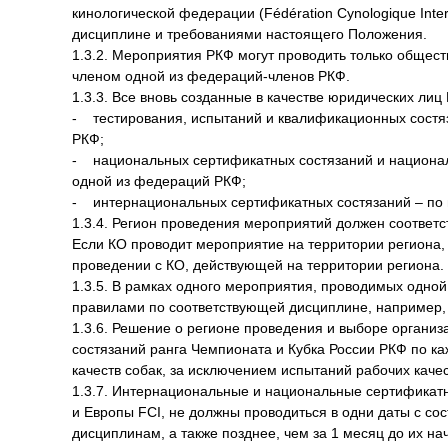
кинологической федерации (Fédération Cynologique Inte
дисциплине и требованиями настоящего Положения.
1.3.2. Мероприятия РКФ могут проводить только общес
членом одной из федераций-членов РКФ.
1.3.3. Все вновь созданные в качестве юридических лиц
- тестирования, испытаний и квалификационных состяз
РКФ;
- национальных сертификатных состязаний и националь
одной из федераций РКФ;
- интернациональных сертификатных состязаний – по и
1.3.4. Регион проведения мероприятий должен соответ
Если КО проводит мероприятие на территории региона, 
проведении с КО, действующей на территории региона.
1.3.5. В рамках одного мероприятия, проводимых одной
правилами по соответствующей дисциплине, например, 
1.3.6. Решение о регионе проведения и выборе органи
состязаний ранга Чемпионата и Кубка России РКФ по к
качеств собак, за исключением испытаний рабочих качес
1.3.7. Интернациональные и национальные сертификат
и Европы FCI, не должны проводиться в одни даты с с
дисциплинам, а также позднее, чем за 1 месяц до их нач