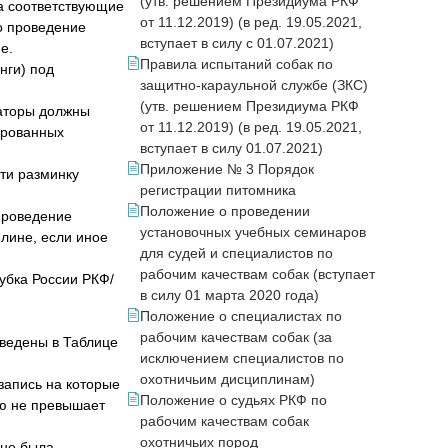
(утв. решением Президиума РКФ
а соответствующие
от 11.12.2019) (в ред. 19.05.2021,
о проведение
вступает в силу с 01.07.2021)
е.
Правила испытаний собак по
нги) под
защитно-караульной службе (ЗКС)
(утв. решением Президиума РКФ
заторы должны
от 11.12.2019) (в ред. 19.05.2021,
ированных
вступает в силу 01.07.2021)
Приложение № 3 Порядок
ти разминку
регистрации питомника
Положение о проведении
 проведение
установочных учебных семинаров
лине, если иное
для судей и специалистов по
рабочим качествам собак (вступает
убка России РКФ/
в силу 01 марта 2020 года)
Положение о специалистах по
рабочим качествам собак (за
иведены в Таблице
исключением специалистов по
охотничьим дисциплинам)
запись на которые
Положение о судьях РКФ по
ью не превышает
рабочим качествам собак
охотничьих пород
 не была