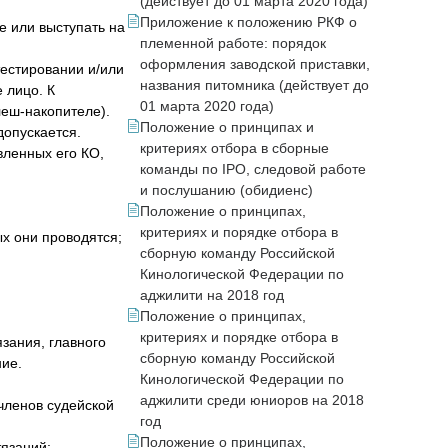
(действует до 01 марта 2020 года)
Приложение к положению РКФ о
е или выступать на
племенной работе: порядок
оформления заводской приставки,
тестировании и/или
названия питомника (действует до
 лицо. К
01 марта 2020 года)
леш-накопителе).
Положение о принципах и
допускается.
критериях отбора в сборные
вленных его КО,
команды по IPO, следовой работе
и послушанию (обидиенс)
Положение о принципах,
критериях и порядке отбора в
х они проводятся;
сборную команду Российской
Кинологической Федерации по
аджилити на 2018 год
Положение о принципах,
критериях и порядке отбора в
язания, главного
сборную команду Российской
ние.
Кинологической Федерации по
аджилити среди юниоров на 2018
членов судейской
год
Положение о принципах,
язаний;