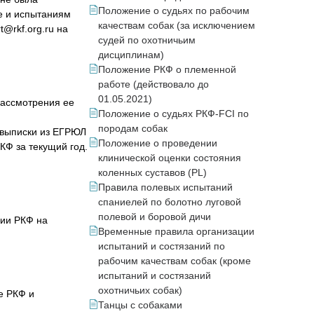
Положение о судьях по рабочим
е и испытаниям
качествам собак (за исключением
@rkf.org.ru на
судей по охотничьим
дисциплинам)
Положение РКФ о племенной
работе (действовало до
01.05.2021)
рассмотрения ее
Положение о судьях РКФ-FCI по
породам собак
ю выписки из ЕГРЮЛ
Положение о проведении
КФ за текущий год.
клинической оценки состояния
коленных суставов (PL)
Правила полевых испытаний
спаниелей по болотно луговой
полевой и боровой дичи
сии РКФ на
Временные правила организации
испытаний и состязаний по
рабочим качествам собак (кроме
испытаний и состязаний
охотничьих собак)
е РКФ и
Танцы с собаками