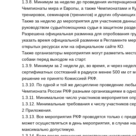
1.3.8. Минимум за неделю до проведения интернацион
Чемпионаты мира и Европы, а также Чемпионатами и К
тренировок, семинаров (тренингов) и других обучающи
Также за неделю до мероприятия для участников данны
руководством судьи/помощника судьи в защитном разд
Разрешена официальная разминка для опробования гру
указать время официальной разминки в Регламенте мер
открытых ресурсах или на официальном сайте КО.
Также организаторы мероприятия могут разметить мест
собаки перед выходом на старт.
1.3.9. Минимум за 2 недели до, во время, и через нед
сертификатных состязаний в радиусе менее 500 км от м
решение не принято Комиссией РКФ.
1.3.10. По одной и той же дисциплине проведение любы
Чемпионата России РКФ разными организациями в одном
1.3.11. Минимальное число участников мероприятия оп
1.3.12. Минимальные требования к числу участников се
2 Приложения.
1.3.13. Все мероприятия РКФ проводятся только с пред
может осуществляться в день мероприятия, в случае нал
максимально допустимую.
1.3.14. Если после окончания регистрации участников 