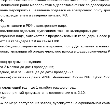
 о понижении ранга мероприятия в Департамент РКФ по дрессировк
чала мероприятия. Заявление подается на электронную почту sport
но руководителем и заверено печатью КО.
КФ.
одают заявки в РКФ в электронном виде.
заполняются отдельно, с указанием точных календарных дат.
ектронном виде, включается в предварительный календарь. После 
тся в календаре РКФ на сайте РКФ.
КО необходимо отправить на электронную почту Департамента копи
 копию квитанции об оплате членского взноса в федерацию-члена Р
месяц до даты проведения;
за 2 месяца до даты проведения;
днее, чем за 6 месяцев до даты проведения;
ьные) состязания ранга ЧРКФ, Чемпионат России РКФ, Кубок Рос
следующий год – до 1 октября текущего года.
 мероприятий допускаются в соответствии с п. 2.10.
РКФ:
Ф по мере поступления заявок, публикуется на официальном сайт