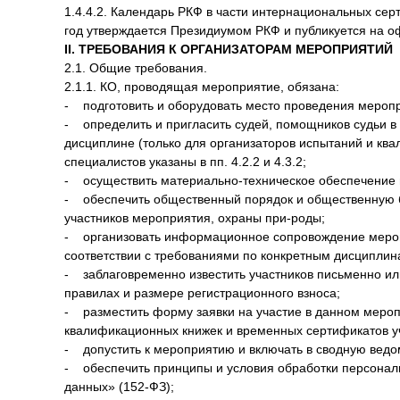
1.4.4.2. Календарь РКФ в части интернациональных се
год утверждается Президиумом РКФ и публикуется на о
II. ТРЕБОВАНИЯ К ОРГАНИЗАТОРАМ МЕРОПРИЯТИЙ
2.1. Общие требования.
2.1.1. КО, проводящая мероприятие, обязана:
- подготовить и оборудовать место проведения меропр
- определить и пригласить судей, помощников судьи в 
дисциплине (только для организаторов испытаний и кв
специалистов указаны в пп. 4.2.2 и 4.3.2;
- осуществить материально-техническое обеспечение 
- обеспечить общественный порядок и общественную б
участников мероприятия, охраны при-роды;
- организовать информационное сопровождение меро
соответствии с требованиями по конкретным дисциплин
- заблаговременно известить участников письменно ил
правилах и размере регистрационного взноса;
- разместить форму заявки на участие в данном мероп
квалификационных книжек и временных сертификатов у
- допустить к мероприятию и включать в сводную ведом
- обеспечить принципы и условия обработки персонал
данных» (152-ФЗ);