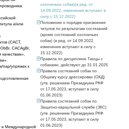
охотничьих собак)(в ред. от
 проводника.
14.09.2022, изменения вступают в
силу с 15.12.2022)
ссийской
Положение о порядке присвоения
титула и/или
титулов по результатам состязаний
(кроме состязаний охотничьих
и
собак) (в ред. от 14.09.2022,
атов (САСТ,
изменения вступают в силу с
ObBr, CACAgBr,
15.12.2022)
 качествам»,
Правила по дисциплине Танцы с
ам».
собаками, действуют до 31.01.2025
/пар/упряжек к
Правила состязаний собак по
Общему курсу дрессировки (ОКД)
одготовленная
(утв. решением Президиума РКФ
от 17.05.2023, вступают в силу
01.06.2023)
Правила состязаний собак по
Защитно-караульной службе (ЗКС)
(утв. решением Президиума РКФ
от 17.05.2023, вступают в силу
01.06.2023)
КФ и Международной