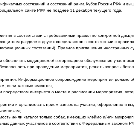
ртификатных состязаний и состязаний ранга Кубок России РКФ и в
фициальном сайте РКФ не позднее 31 декабря текущего года.
иятия в соответствии с требованиями правил по конкретной дисци
защитном разделе и других специалистов в соответствии с правил
алификационных состязаний). Правила приглашения иностранных с
и обеспечить медицинское/ ветеринарное обслуживание участнико
езопасность при проведении мероприятия, решать вопросы безоп
приятия. Информационное сопровождение мероприятия должно об
ам, если таковые имеются;
и посредством интернета о месте и расписании мероприятия, вет
риятии и организовать прием заявок на участие, оформление и вы
частникам;
ость и/или каталог только собак, имеющих клеймо и/или микрочип
ьных данных участников в соответствии с Федеральным законом Р