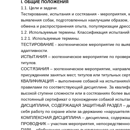
I. ОБЩИЕ ПОЛОЖЕНИЯ
1.1. Цели и задачи.
Тестирование, испытания и состязания - мероприятия, 
выявления собак, подготовленных наилучшим образом, 
обмена и распространения опыта, популяризации дресси
1.2. Используемые термины. Классификация испытаний 
1.2.1. Используемые термины.
ТЕСТИРОВАНИЕ - зоотехническое мероприятие по выявл
адаптивности.
ИСПЫТАНИЯ – зоотехническое мероприятие по проверке
титулов.
СОСТЯЗАНИЯ – зоотехническое мероприятие, направлен
присуждением занятых мест, титулов или титульных сер
КВАЛИФИКАЦИЯ – выполнение собакой на испытаниях/с
правилами по соответствующей дисциплине. За квалифи
высокой ступени сложности или в состязаниях более вы
постоянный сертификат о прохождении собакой испытан
ДИСЦИПЛИНА, СОДЕРЖАЩАЯ ЗАЩИТНЫЙ РАЗДЕЛ – дисципли
себя работу по охране и/или за-держанию «нарушителя
КОМПЛЕКСНАЯ ДИСЦИПЛИНА – дисциплина, содержащая н
ПРОВОДНИК – участник мероприятия, непосредственно 
ПАРА – обобщенное название выступающего на мероприя