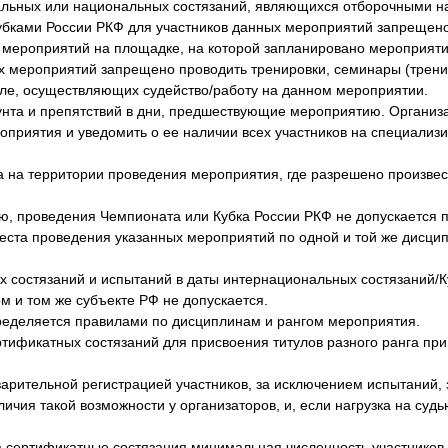
альных или национальных состязаний, являющихся отборочными н
убками России РКФ для участников данных мероприятий запрещен
х мероприятий на площадке, на которой запланировано мероприяти
х мероприятий запрещено проводить тренировки, семинары (трени
еле, осуществляющих судейство/работу на данном мероприятии.
нта и препятствий в дни, предшествующие мероприятию. Органи
оприятия и уведомить о ее наличии всех участников на специализ
а на территории проведения мероприятия, где разрешено произвес
елю, проведения Чемпионата или Кубка России РКФ не допускается
еста проведения указанных мероприятий по одной и той же дисцип
х состязаний и испытаний в даты интернациональных состязаний/К
 и том же субъекте РФ не допускается.
ределяется правилами по дисциплинам и рангом мероприятия.
ртификатных состязаний для присвоения титулов разного ранга пр
варительной регистрацией участников, за исключением испытаний, 
ичия такой возможности у организаторов, и, если нагрузка на суд
на сертификатные состязания минимальная численность участников