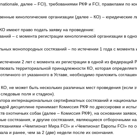
rnationale, далее – FCI), требованиями РКФ и FCI, правилами по к
твенные кинологические организации (далее – КО) – юридические 
 КО имеют право подать заявку на проведение:
аний – с момента регистрации кинологической организации в одн
ных монопородных состязаний – по истечении 1 года с момента и
стечении 2 лет с момента их регистрации в одной из федераций 
ствовать территориальной принадлежности КО, которая определяет
отличного от указанного в Уставе, необходимо приложить соглаше
 КО, не может быть нескольких различных мест проведения (если э
следовые поля и стадион).
затора интернациональных сертификатных состязаний и националь
аждой дисциплине принимает Комиссия РКФ по дрессировке и испы
тв охотничьих собак (далее – Комиссия РКФ), на основании заявок
ные состязания, и другие состязания, являющиеся отборочными н
остязаниями «Чемпионат Мира FCI» и «Чемпионат Европы FCI» по 
ала и ранее, чем за 2 (две) недели после их окончания.