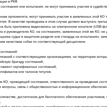
ации в РКФ.
 состязания или испытания, не могут принимать участие в судейств
нам оргкомитета, могут принимать участие в заявленных этой КО 
ия. В качестве проводника в этом случае должно выступать третье
жна быть приложена видеозапись на электронном носителе (USB-ф
а и руководителю КО, на состязаниях, заявленных этой же КО, не 
мощника судьи в защитном разделе или стюарда на испытаниях, зая
чим качествам собак по соответствующей дисциплине.
состязаний:
тязаний с соответствующими организациями, на территории которы
ейскую бригаду состязаний;
гламент сертификатных состязаний;
тификатов или талонов титулов.
ля КО, проводящей состязания, ответственного за проведение сост
ые вопросы, связь с общественностью и информационное обеспече
личестве, достаточном для бесплатного обеспечения участников, 
;
дей и других специалистов, задействованных для проведения сост