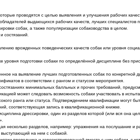
которые проводятся с целью выявления и улучшения рабочих качест
обладателей выдающихся рабочих качеств, лучших специалистов п
ровки собак, а также популяризации собаководства в целом.
и состязаний.
ению врожденных поведенческих качеств собак или уровня соци
 уровня подготовки собаки по определённой дисциплине без при
ное на выявление лучших подготовленных собак по конкретной д
тификатов в соответствии с рангом и статусом мероприятия.
остязаниях минимальных балльных и прочих требований, предус
кацией может следовать возможность собаки участвовать в испыт
сокого ранга или статуса. Подтверждением квалификации могут бы
ий, соответствующая запись в квалификационной книжке.
на дрессировки, один из разделов которой (или вся она цели
».
есколько разделов, например: упражнения на послушание и ра
выступающий на нем с собакой.
тии проводника и зарегистрированной вместе с ним собаки, с ко