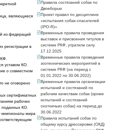
Правила состязаний собак по
онкретной
Двоеборью
Проект правил по дисциплине
лица, являющиеся
«испытания собак-спасателей
(IPO-R)»
Временные правила проведения
ой из федераций
выставок и присвоения титулов в
системе РКФ, утратили силу
х регистрации в
17.12.2025
Временные правила проведения
РКФ.
зоотехнических мероприятий в
ся уставом КО.
системе РКФ (на период с
ние о совместном
01.01.2022 по 30.06.2022)
Временные правила организации
то не оговорено
испытаний и состязаний по
рабочим качествам собак (кроме
ных сертификатных
испытаний и состязаний
таниям рабочих
охотничьих собак) на период до
, поданных КО.
30.06.2022
а чемпионаты мира
Правила испытаний собак по
соответствующим
общему курсу дрессировки (ОКД)