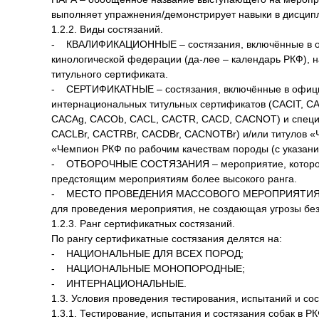
выполняет упражнения/демонстрирует навыки в дисципл
1.2.2. Виды состязаний.
- КВАЛИФИКАЦИОННЫЕ – состязания, включённые в офи
кинологической федерации (да-лее – календарь РКФ), 
титульного сертификата.
- СЕРТИФИКАТНЫЕ – состязания, включённые в официа
интернациональных титульных сертификатов (CACIT, CA
CACAg, CACOb, СACL, CACTR, CACD, CACNOT) и специа
CACLBr, CACTRBr, CACDBr, CACNOTBr) и/или титулов «
«Чемпион РКФ по рабочим качествам породы (с указани
- ОТБОРОЧНЫЕ СОСТЯЗАНИЯ – мероприятие, которое ор
предстоящим мероприятиям более высокого ранга.
- МЕСТО ПРОВЕДЕНИЯ МАССОВОГО МЕРОПРИЯТИЯ - спе
для проведения мероприятия, не создающая угрозы без
1.2.3. Ранг сертификатных состязаний.
По рангу сертификатные состязания делятся на:
- НАЦИОНАЛЬНЫЕ ДЛЯ ВСЕХ ПОРОД;
- НАЦИОНАЛЬНЫЕ МОНОПОРОДНЫЕ;
- ИНТЕРНАЦИОНАЛЬНЫЕ.
1.3. Условия проведения тестирования, испытаний и сос
1.3.1. Тестирование, испытания и состязания собак в 