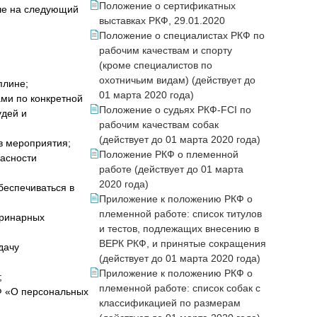
Положение о сертификатных
ыше на следующий
выставках РКФ, 29.01.2020
Положение о специалистах РКФ по
рабочим качествам и спорту
(кроме специалистов по
охотничьим видам) (действует до
плине;
01 марта 2020 года)
ами по конкретной
Положение о судьях РКФ-FCI по
удей и
рабочим качествам собак
(действует до 01 марта 2020 года)
в мероприятия;
Положение РКФ о племенной
асности
работе (действует до 01 марта
2020 года)
еспечиваться в
Приложение к положению РКФ о
племенной работе: список титулов
еринарных
и тестов, подлежащих внесению в
ВЕРК РКФ, и принятые сокращения
дачу
(действует до 01 марта 2020 года)
Приложение к положению РКФ о
;
племенной работе: список собак с
Ф «О персональных
классификацией по размерам