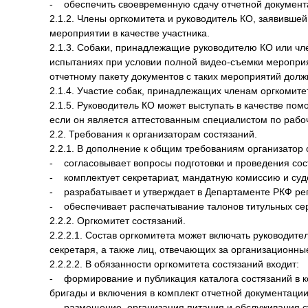
- обеспечить своевременную сдачу отчетной документ
2.1.2. Члены оргкомитета и руководитель КО, заявившей
мероприятии в качестве участника.
2.1.3. Собаки, принадлежащие руководителю КО или чле
испытаниях при условии полной видео-съемки мероприят
отчетному пакету документов с таких мероприятий дол
2.1.4. Участие собак, принадлежащих членам оргкомитет
2.1.5. Руководитель КО может выступать в качестве по
если он является аттестованным специалистом по рабо
2.2. Требования к организаторам состязаний.
2.2.1. В дополнение к общим требованиям организатор 
- согласовывает вопросы подготовки и проведения сос
- комплектует секретариат, мандатную комиссию и суд
- разрабатывает и утверждает в Департаменте РКФ ре
- обеспечивает распечатывание талонов титульных сер
2.2.2. Оргкомитет состязаний.
2.2.2.1. Состав оргкомитета может включать руководите
секретаря, а также лиц, отвечающих за организационн
2.2.2.2. В обязанности оргкомитета состязаний входит:
- формирование и публикация каталога состязаний в ко
бригады и включения в комплект отчетной документации
- размещение, организация питания и обслуживания су