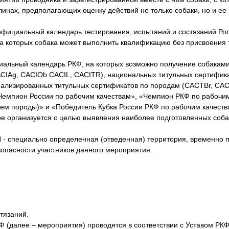
инах, предполагающих оценку действий не только собаки, но и ее
циальный календарь тестирования, испытаний и состязаний Ро
на которых собака может выполнить квалификацию без присвоения 
льный календарь РКФ, на которых возможно получение собакам
CIAg, CACIOb CACIL, CACITR), национальных титульных сертифик
лизированных титульных сертификатов по породам (САСТBr, САС
Чемпион России по рабочим качествам», «Чемпион РКФ по рабочим
ем породы)» и «Победитель Кубка России РКФ по рабочим качеств
ганизуется с целью выявления наиболее подготовленных собак
циально определенная (отведенная) территория, временно п
опасности участников данного мероприятия.
тязаний.
РКФ (далее – мероприятия) проводятся в соответствии с Уставом Р