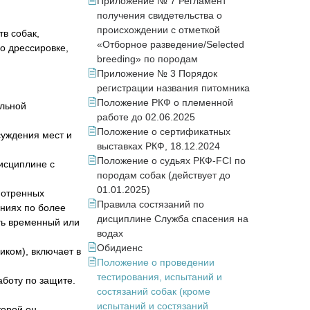
Приложение № 7 Регламент
получения свидетельства о
происхождении с отметкой
в собак,
«Отборное разведение/Selected
о дрессировке,
breeding» по породам
Приложение № 3 Порядок
регистрации названия питомника
Положение РКФ о племенной
альной
работе до 02.06.2025
Положение о сертификатных
суждения мест и
выставках РКФ, 18.12.2024
Положение о судьях РКФ-FCI по
исциплине с
породам собак (действует до
01.01.2025)
мотренных
Правила состязаний по
аниях по более
дисциплине Служба спасения на
ть временный или
водах
Обидиенс
ком), включает в
Положение о проведении
тестирования, испытаний и
боту по защите.
состязаний собак (кроме
испытаний и состязаний
торой он