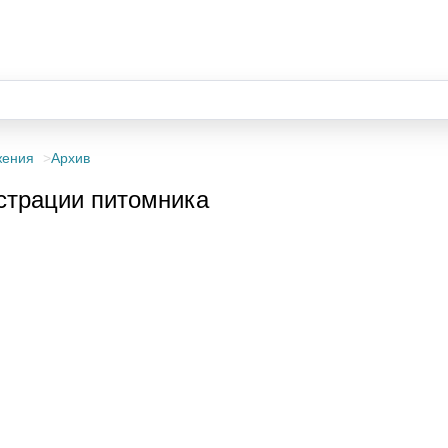
жения
Архив
страции питомника