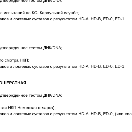
одтвержденное тестом ДНК/DNA;
 испытаний по КС- Караульной службе;
ов и локтевых суставов с результатом HD-A, HD-B, ED-0, ED-1.
одтвержденное тестом ДНК/DNA;
го смотра НКП;
ов и локтевых суставов с результатом HD-A, HD-B, ED-0, ED-1.
НОШЕРСТНАЯ
одтвержденное тестом ДНК/DNA;
вки НКП Немецкая овчарка);
в и локтевых суставов с результатом HD-A, HD-B, ED-0, (или «nor