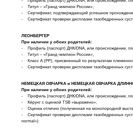
- Профиль (паспорт) ДНК/DNA, или происхождение, п
- Титул – «Гранд чемпион России»;
- Сертификат, подтверждающий успешное прохождение
- Сертификат проверки дисплазии тазобедренных сустав
ЛЕОНБЕРГЕР
При наличии у обоих родителей:
- Профиль (паспорт) ДНК/DNA, или происхождение, п
- Титул – «Гранд чемпион России»;
- Класс А (РР), присвоенный по результатам племенно
- Сертификат проверки дисплазии тазобедренных сустав
НЕМЕЦКАЯ ОВЧАРКА и НЕМЕЦКАЯ ОВЧАРКА ДЛИН
При наличии у обоих родителей:
- Профиль (паспорт) ДНК/DNA, или происхождение, п
- Кёрунг с оценкой TSB «выражено»;
- Оценка отлично (полученная на монопородной выста
- Сертификат проверки дисплазии тазобедренных суставо
normal»):