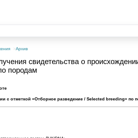
жения
Архив
учения свидетельства о происхождении
 по породам
оте
и с отметкой «Отборное разведение / Selected breeding» по 