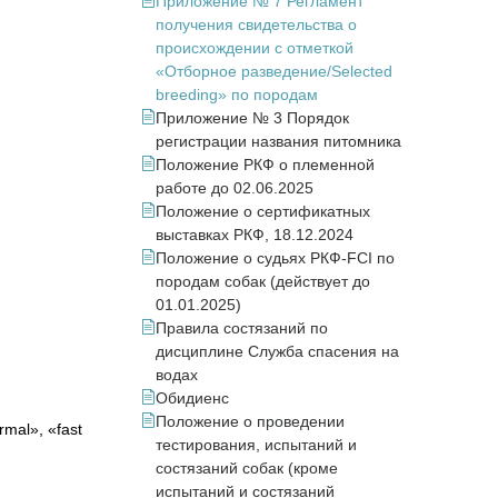
Приложение № 7 Регламент
получения свидетельства о
происхождении с отметкой
«Отборное разведение/Selected
breeding» по породам
Приложение № 3 Порядок
регистрации названия питомника
Положение РКФ о племенной
работе до 02.06.2025
Положение о сертификатных
выставках РКФ, 18.12.2024
Положение о судьях РКФ-FCI по
породам собак (действует до
01.01.2025)
Правила состязаний по
дисциплине Служба спасения на
водах
Обидиенс
Положение о проведении
mal», «fast
тестирования, испытаний и
состязаний собак (кроме
испытаний и состязаний