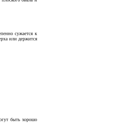
 плоского овала и
епенно
сужается к
рха или держится
огут быть хорошо