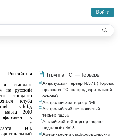
Войти
:
Российская
III группа FCI — Терьеры
Андалузский терьер №371 (Порода
ный стандарт
признана FCI на предварительной
ом на русский
го стандарта
основе)
кеннел клуба
Австралийский терьер №8
nnel Сlub),
Австралийский шелковистый
9 марта 2010
терьер №236
 о
формлен в
Английский той терьер (черно-
ствии с
подпалый) №13
андарта
FCI.
ригинальный
Американский стаффордширский