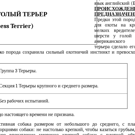
язык английский (E
ПРОИСХОЖДЕН
ОЛЫЙ ТЕРЬЕР
ПРЕДНАЗНАЧЕН
Предки
этой
пор
ess Terrier)
для охоты на кр
мелких вредителе
шерсти у голой 
американско
терьера
с
дела
ло
ег
ако
порода
сохранил
а
сильный охотничий инстинкт и
превосх
Группа 3 Терьеры.
Секция 1 Терьеры крупного и среднего размера.
Без рабочих испытаний.
до настоящего времени не признана.
тивная собака размером от небольшого до среднего, с пла
порциями
собаки
:
не настолько
крепкий
, чтобы
казаться
груб
ым