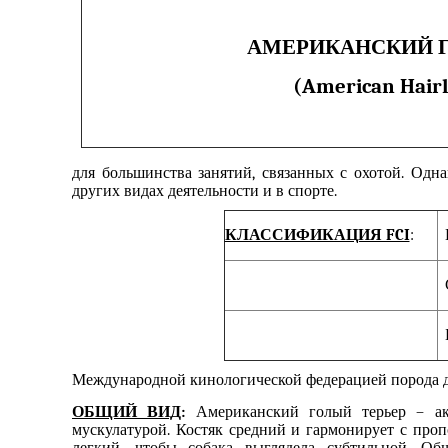
АМЕРИКАНСКИЙ Г
(American Hairl
для
большинства занятий, связанных с
охот
ой
. Одн
других
видах деятельности
и
в
спорте.
КЛАССИФИКАЦИЯ FCI
:
Международной кинологической федерацией
порода
ОБЩИЙ ВИД
:
Американский голый терьер – ак
мускулатурой. Костяк средний
и гармонирует с про