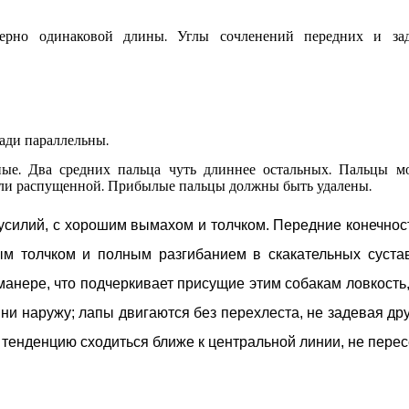
ерно одинаковой длины. Углы сочленений передних и зад
зади параллельны.
ые. Два средних пальца
чуть
длиннее
остальных
. Пальцы м
 или распущенной. Прибылые пальцы должны быть удалены.
 усилий,
с
хороши
м
вымах
ом
и толч
ком
. Передние конечнос
ым толчком и
полн
ы
м разгибани
ем в
скакательных суста
 манере,
что подчеркивает присущие этим собакам
ловкость,
ни наружу; лапы двигаются без перехлеста, не задевая дру
тенденцию сходиться ближе к центральной линии, не перес