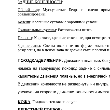
ЗАДНИЕ КОНЕЧНОСТИ
:
Общий вид
: Мускулистые. Бедра и голени прим
сбалансированы.
Колени
: Коленные суставы с хорошими углами.
Скакательные суставы
: Расположены низко.
Плюсны
: Короткие, крепкие, отвесные, при осмотре с
Задние лапы
: Слегка овальные
по форме,
компактн
разделены, но в целом лапа не должна быть плоской
ПОХОДКА/ДВИЖЕНИЯ
:
Движения п
лавные, без
намек
а на гарцующую походку
, задние
с сильн
характерны движения плавные
,
но
в энергичной
В движении конечности не развернуты ни внутрь, 
увеличения скорости движения конечности имеют 
КОЖА
:
Гладкая и теплая на ощупь.
ШЕРСТНЫЙ ПОКРОВ
: