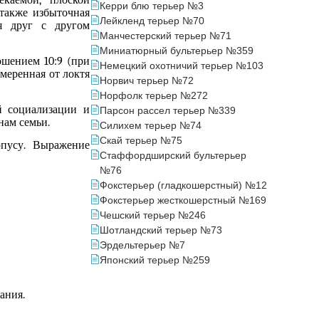
екаемой, плоской
Керри блю терьер №3
 также
избыточная
Лейкленд терьер №70
я друг с другом
Манчестерский терьер №71
Миниатюрный бультерьер №359
ошением 10:9 (при
Немецкий охотничий терьер №103
меренная от локтя
Норвич терьер №72
Норфолк терьер №272
й
социализаци
и
и
Парсон рассел терьер №339
нам семьи
.
Силихем терьер №74
Скай терьер №75
пус
у
. Выражение
Стаффордширский бультерьер
№76
Фокстерьер (гладкошерстный) №12
Фокстерьер жесткошерстный №169
Чешский терьер №246
Шотландский терьер №73
Эрдельтерьер №7
Японский терьер №259
ания.