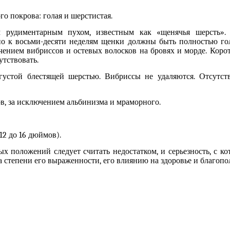
го покрова: голая и шерстистая.
м рудиментарным пу
х
ом, известным как «щенячья шерсть»
рно к восьми-десяти неделям щенки должны быть полностью го
ючением вибрис
с
ов и остевых волосков на бровях и морде. Коро
утствовать.
 густой
блестящей
шерстью. Вибрис
с
ы не удаляются.
О
тсутст
в, за исключением альбинизма и мраморного.
 12 до 16 дюймов
)
.
 положений следует считать недостатком, и серьезность, с ко
а степени его выраженности, его влиянию на здоровье и благопо