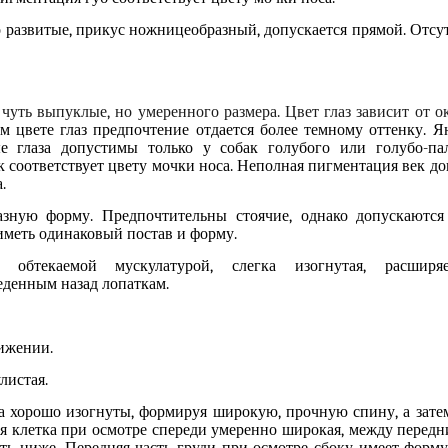
о развитые, прикус ножницеобразный
, д
опускается прямой. Отсу
,
чуть
выпуклые, но умеренного размера
.
Цвет глаз зависит от о
ем цвете глаз предпочтение отдается более темному оттенку. Я
е глаза допустимы только у собак голубого или голубо-пал
 соответствует цвету мочки носа. Неполная пигментация век до
.
зную форму. Предпочтительны стоячие, однако допускаются
иметь одинаковый постав и форму.
 обтекаемой мускулатурой, слегка изогнутая
,
расширя
еденны
м
назад лопатк
ам
.
вижении.
листая.
ка хорошо изогнуты, формируя широкую, прочную спину, а зате
ая клетка при осмотре спереди умеренно широкая
,
между передн