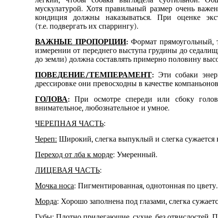
легкий, чтобы собака выглядела субтильной.
Общ
мускулатурой. Хотя
правильный размер очень важе
кондиция должны наказываться. При оценке экс
(
т.е.
подвергать
их
спаррингу).
ВАЖНЫЕ ПРОПОРЦИИ
:
Формат прямоугольный, т
измерении от переднего выступа грудины до седалищн
до земли) должна составлять примерно половину высо
ПОВЕДЕНИЕ/ТЕМПЕРАМЕНТ
:
Эти собаки
энер
дрессировк
е
они превосходны в качестве компаньоно
ГОЛОВА
:
При осмотре спереди или сбоку голо
внимательное, любознательное и умное.
ЧЕРЕПНАЯ ЧАСТЬ
:
Череп:
Широкий, слегка выпуклый и слегка сужается к
Переход от лба к морде
: Умеренный.
ЛИЦЕВАЯ ЧАСТЬ
:
Мочка носа
: Пигментированная, однотонная по цвету.
Морда
: Хорошо заполнена под глазами, слегка сужаетс
Губы: Плотно прилегающие, сухие, без отвислостей. П