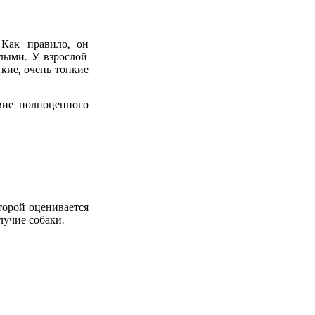
. Как правило,
он
лыми. У взрослой
ткие, очень тонкие
вие полноценного
торой оценивается
лучие собаки.