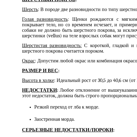
Шерсть
: В породе две разновидности по типу шерстно
Голая разновидность
: Щ
енки рождаются с мягки
покрывает
тело
, но со временем исчезает, и приме
собаки не должно быть шерстного покрова, за искл
шерстинки
(
vellus
)
на
теле
взрослых собак могут прис
Шерстистая разновидность
:
С
короткой, гладкой и
шерстного покрова считается пороком.
Окрас
: Допустим любой окрас или комбинация окрасо
РАЗМЕР И ВЕС
:
Высота в холке
: Идеальный рост от 30,5 до 40,6 см
(
от
НЕДОСТАТКИ
:
Любое отклонение от вышеуказанных
этот недостаток, должна быть строго пропорциональн
Резкий переход от лба к морде.
Заостренная морда.
СЕРЬЕЗНЫЕ НЕДОСТАТКИ/ПОРОКИ
: