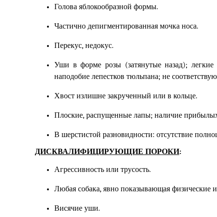
Голова яблокообразной формы.
Частично
де
пигментированная мочка носа.
Перекус
,
недокус.
Уши в форме розы
(затянутые назад);
легкие
наподобие лепестков тюльпана
;
не соответству
Хвост излишне закрученный или в кольце.
Плоские
,
распущенные лапы
;
наличие прибылых
В шерстистой разновидности
:
отсутствие полно
ДИСКВАЛИФИЦИРУЮЩИЕ ПОРОКИ
:
Агрессивность или трусость.
Любая собака, явно показывающая физические и
Висячие уши.