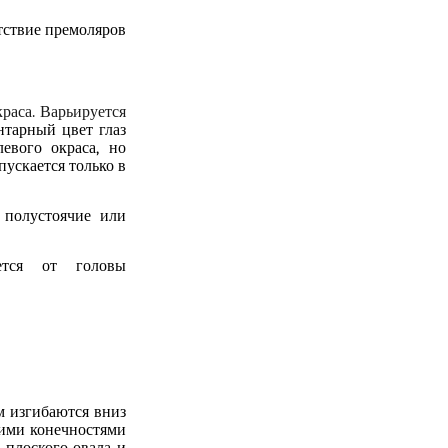
тствие премоляров
краса. Варьируется
нтарный цвет глаз
евого окраса, но
пускается только в
 полустоячие или
ется
от головы
м изгибаются вниз
ими конечностями