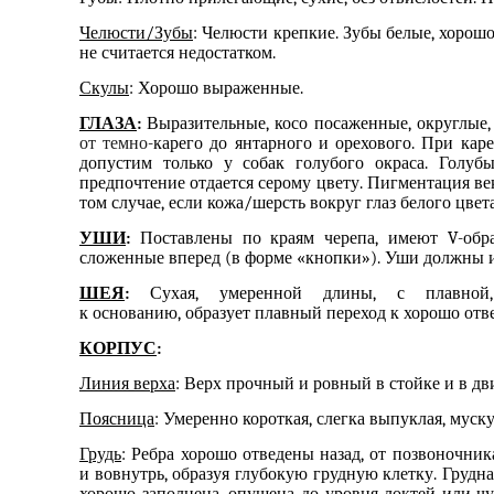
Челюсти/Зубы
: Челюсти крепкие. Зубы белые, хорош
не считается недостатком.
Скулы
: Хорошо выраженные.
ГЛАЗА
:
Выразительные, косо посаженные, округлые
от темно
-карего до янтарного и орехового. При кар
допустим только у собак голубого окраса. Голубы
предпочтение отдается серому цвету. Пигментация век
том случае, если кожа/шерсть вокруг глаз белого цвета
УШИ
:
Поставлены по краям черепа, имеют V-обра
сложенные вперед (
в форме «
кнопки
»
). Уши должны 
ШЕЯ
:
Сухая, умеренно
й
длин
ы
, с плавной,
к
основанию
,
образует
плавн
ый
переход
к
хорошо отв
КОРПУС
:
Линия верха
: Верх прочный и ровный в стойке и в д
Поясница
: Умеренно короткая, слегка выпуклая, муску
Грудь
: Ребра хорошо отведены назад, от позвоночни
и
во
внутрь, образуя глубокую грудную клетку. Грудн