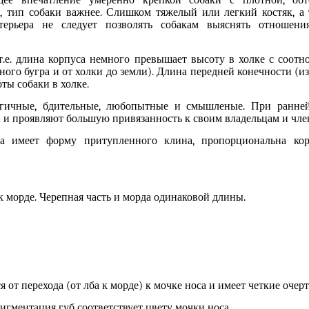
ее впечатление умеренно крепкой собаки с плотной, обт
н,
тип собаки важнее. С
лишком тяжелый или
легкий костяк, а
терьера не следует позволять собакам выяснять отношени
.е. длина корпуса немного превышает высоту в холке с соотн
ого бугра и от холки до земли). Длина передней конечности (из
ты собаки в холке.
гичн
ые
, бдительн
ые
, любопытн
ые
и
смышленые
.
При
ранн
е
в
и
проявля
ют
большую привязанность к своим владельцам и
чле
ва имеет форму притупленного клина
,
пропорциональна кор
 морде. Черепная часть и морда одинаковой длины.
я от перехода (от лба к морде) к мочке носа и имеет четкие очерт
игментация губ соответствует цвету мочки носа.