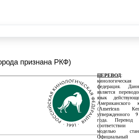
орода признана РКФ)
ПЕРЕВОД
кинологическая
федерация.
Дан
является перевод
язык действующе
Американского 
(Аmerican Кe
утвержденного 
года.
Перевод
соответ
моделью
ст
Официальный о