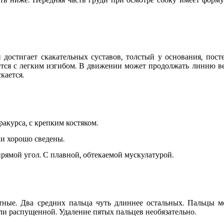
уть ниже.
П
ередняя часть груди
п
ри осмотре сбоку
имеет форму
и достигает скакательных суставов, толстый у основания,
пост
ется
с
легк
и
м изгиб
ом
. В движении
может продолжать линию ве
кается.
ракурса, с крепким костяком.
и хорошо сведены.
прямой угол
. С плавной, обтекаемой мускулатурой.
ные. Два средних пальца
чуть длиннее остальных
. Пальцы м
или распущенной. Удаление пятых пальцев необязательно.