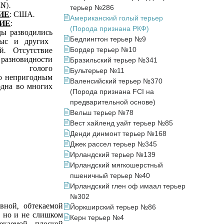
N).
терьер №286
ИЕ
: США.
Американский голый терьер
ИЕ
:
(Порода признана РКФ)
оды
раз
в
одились
Бедлингтон терьер №9
ыс и других
Бордер терьер №10
й. Отсутствие
разновидности
Бразильский терьер №341
го голого
Бультерьер №11
о непригодным
Валенсийский терьер №370
одна
во многих
(Порода признана FCI на
предварительной основе)
Вельш терьер №78
Вест хайленд уайт терьер №85
Денди динмонт терьер №168
Джек рассел терьер №345
Ирландский терьер №139
Ирландский мягкошерстный
пшеничный терьер №40
Ирландский глен оф имаал терьер
№302
вной, обтекаемой
Йоркширский терьер №86
, но и не слишком
Керн терьер №4