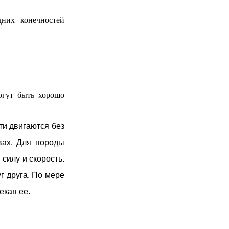
них конечностей
огут быть хорошо
ти двигаются без
в
ах
.
Для породы
 силу и скорость.
г друга. По мере
екая ее.