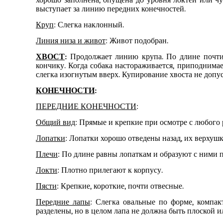
хорошо заполнена
,
опущена до уровня локтей или ч
выступает за линию передних конечностей.
Круп
: Слегка наклонный.
Линия низа и живот
: Живот подобран.
ХВОСТ
:
П
родолжает линию
крупа
. П
о длине п
очт
кончику. Когда собака настораживается, приподнима
слегка изогнутым вверх. Купирование хвоста не допус
КОНЕЧНОСТИ
:
ПЕРЕДНИЕ КОНЕЧНОСТИ
:
Общий вид
: Прямые и крепкие при осмотре с любого 
Лопатки
: Лопатки хорошо отведены назад
, их
верхушк
Плечи
:
П
о длине равны лопаткам и
образуют с ними 
Локти
: Плотно прилегают к корпусу.
Пясти
:
К
репкие, короткие
,
почти отвесные.
Передние лапы
: Слегка овальные
по форме,
компакт
разделены, но в целом лапа не должна быть плоской 