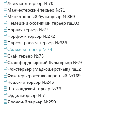
Лейкленд терьер №70
Манчестерский терьер №71
Миниатюрный бультерьер №359
Немецкий охотничий терьер №103
Норвич терьер №72
Норфолк терьер №272
Парсон рассел терьер №339
Силихем терьер №74
Скай терьер №75
Стаффордширский бультерьер №76
Фокстерьер (гладкошерстный) №12
Фокстерьер жесткошерстный №169
Чешский терьер №246
Шотландский терьер №73
Эрдельтерьер №7
Японский терьер №259