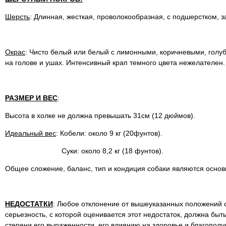
Шерсть
: Длинная, жесткая, проволокообразная, с подшерстком,
Окрас
: Чисто белый или белый с лимонными, коричневыми, голу
на голове и ушах. Интенсивный крап темного цвета нежелателен.
РАЗМЕР И ВЕС
:
Высота в холке не должна превышать 31см (12 дюймов).
Идеальный вес
: Кобели: около 9 кг (20фунтов).
Суки: около 8,2 кг (18 фунтов).
Общее сложение, баланс, тип и кондиция собаки являются осно
НЕДОСТАТКИ
: Любое отклонение от вышеуказанных положений с
серьезность, с которой оценивается этот недостаток, должна бы
степени его выраженности, его влиянию на здоровье и благополу