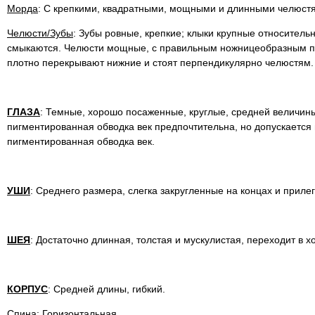
Морда
: С крепкими, квадратными, мощными и длинными челюст
Челюсти/Зубы
: Зубы ровные, крепкие; клыки крупные относитель
смыкаются. Челюсти мощные, с правильным ножницеобразным при
плотно перекрывают нижние и стоят перпендикулярно челюстям
ГЛАЗА
: Темные, хорошо посаженные, круглые, средней величин
пигментированная обводка век предпочтительна, но допускается
пигментированная обводка век.
УШИ
: Среднего размера, слегка закругленные на концах и приле
ШЕЯ
: Достаточно длинная, толстая и мускулистая, переходит в 
КОРПУС
: Средней длины, гибкий.
Спина
: Горизонтальная.