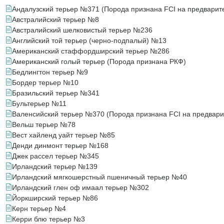
Андалузский терьер №371 (Порода признана FCI на предварит
Австралийский терьер №8
Австралийский шелковистый терьер №236
Английский той терьер (черно-подпалый) №13
Американский стаффордширский терьер №286
Американский голый терьер (Порода признана РКФ)
Бедлингтон терьер №9
Бордер терьер №10
Бразильский терьер №341
Бультерьер №11
Валенсийский терьер №370 (Порода признана FCI на предвари
Вельш терьер №78
Вест хайленд уайт терьер №85
Денди динмонт терьер №168
Джек рассел терьер №345
Ирландский терьер №139
Ирландский мягкошерстный пшеничный терьер №40
Ирландский глен оф имаал терьер №302
Йоркширский терьер №86
Керн терьер №4
Керри блю терьер №3