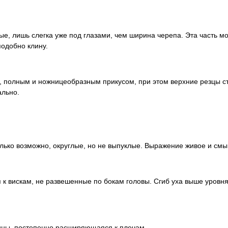
ые, лишь слегка уже под глазами, чем ширина черепа. Эта часть 
подобно клину.
, полным и ножницеобразным прикусом, при этом верхние резцы ст
ально.
лько возможно, округлые, но не выпуклые. Выражение живое и см
 к вискам, не развешенные по бокам головы. Сгиб уха выше уровн
лины, постепенно расширяющаяся к плечам.