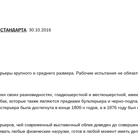
 СТАНДАРТА
: 30.10.2016
Терьеры крупного и среднего размера. Рабочие испытания не обяза
беих своих разновидностях, гладкошерстной и жесткошерстной, име
обак, которые также являются предками бультерьера и черно-подпа
терьера была достигнута в конце 1800-х годов, а в 1876 году был
рьеров, чей современный выставочный облик доведен до совершенс
вать любые физические нагрузки, готов в любой момент иметь дел