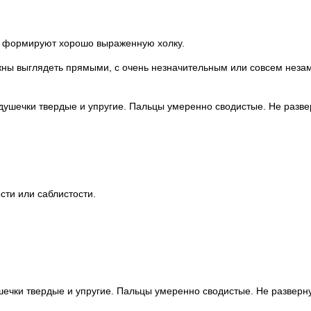
д, формируют хорошо выраженную холку.
лжны выглядеть прямыми, с очень незначительным или совсем нез
душечки твердые и упругие. Пальцы умеренно сводистые. Не разве
сти или саблистости.
шечки твердые и упругие. Пальцы умеренно сводистые. Не разверну