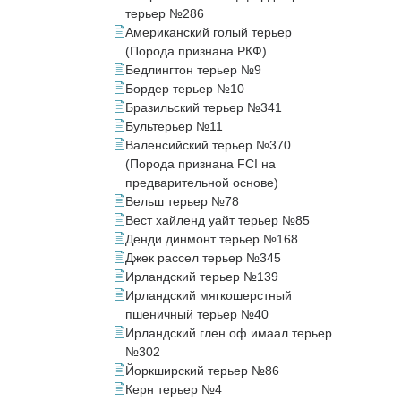
терьер №286
Американский голый терьер
(Порода признана РКФ)
Бедлингтон терьер №9
Бордер терьер №10
Бразильский терьер №341
Бультерьер №11
Валенсийский терьер №370
(Порода признана FCI на
предварительной основе)
Вельш терьер №78
Вест хайленд уайт терьер №85
Денди динмонт терьер №168
Джек рассел терьер №345
Ирландский терьер №139
Ирландский мягкошерстный
пшеничный терьер №40
Ирландский глен оф имаал терьер
№302
Йоркширский терьер №86
Керн терьер №4