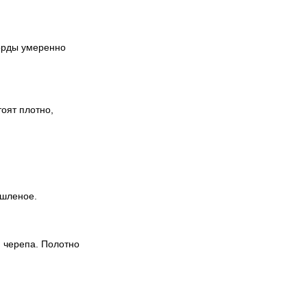
морды умеренно
оят плотно,
ышленое.
я черепа. Полотно