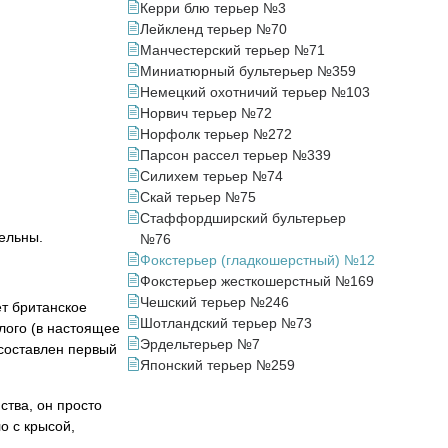
Керри блю терьер №3
Лейкленд терьер №70
Манчестерский терьер №71
Миниатюрный бультерьер №359
Немецкий охотничий терьер №103
Норвич терьер №72
Норфолк терьер №272
Парсон рассел терьер №339
Силихем терьер №74
Скай терьер №75
Стаффордширский бультерьер
тельны.
№76
Фокстерьер (гладкошерстный) №12
Фокстерьер жесткошерстный №169
Чешский терьер №246
ет британское
Шотландский терьер №73
лого (в настоящее
Эрдельтерьер №7
 составлен первый
Японский терьер №259
тва, он просто
о с крысой,