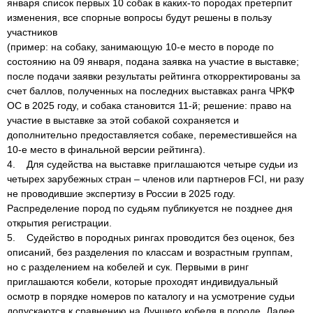
января список первых 10 собак в каких-то породах претерпит
изменения, все спорные вопросы будут решены в пользу
участников
(пример: на собаку, занимающую 10-е место в породе по
состоянию на 09 января, подана заявка на участие в выставке;
после подачи заявки результаты рейтинга откорректированы за
счет баллов, полученных на последних выставках ранга ЧРКФ
ОС в 2025 году, и собака становится 11-й; решение: право на
участие в выставке за этой собакой сохраняется и
дополнительно предоставляется собаке, переместившейся на
10-е место в финальной версии рейтинга).
4. Для судейства на выставке приглашаются четыре судьи из
четырех зарубежных стран – членов или партнеров FCI, ни разу
не проводившие экспертизу в России в 2025 году.
Распределение пород по судьям публикуется не позднее дня
открытия регистрации.
5. Судейство в породных рингах проводится без оценок, без
описаний, без разделения по классам и возрастным группам,
но с разделением на кобелей и сук. Первыми в ринг
приглашаются кобели, которые проходят индивидуальный
осмотр в порядке номеров по каталогу и на усмотрение судьи
допускаются к сравнению на Лучшего кобеля в породе. Далее