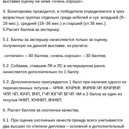
выставки оценку не ниже «очень хорошо».
4. Бонитировка проводится, и победители определяются в трех
возрастных группах отдельно среди кобелей и сук: младшей (9–
18 мес.), средней (18–36 мес.) и старшей (от 36 мес.).
5.Расчет баллов за экстерьер.
5.1. Баллы за экстерьер начисляются только за оценку,
полученную на данной выставке, из расчета:
«отлично» – 40 баллов, «очень хорошо» – 30 баллов;
5.2. Собакам, ставшим ЛК и ЛС в экстерьерном ринге,
начисляется дополнительно по 1 баллу.
5.3. Дополнительно присуждается 1 балл при наличии одного из
перечисленных титулов – ЧРКФ, ЮЧРКФ, ВЧРКФ,ЧР, ЮЧР,ВЧР,
ЧПР, ЧП, ЮЧП, ВЧП, ГЧР, ЮГЧР, ВГЧР, ЧМ и 2 балла за один из
титулов ЧНКП, ЮЧНКП, ВЧНКП.
6. Расчет баллов за охотничьи качества.
6.1. При оценке охотничьих качеств прежде всего учитываются
два высших по степени диплома – основной и дополнительный