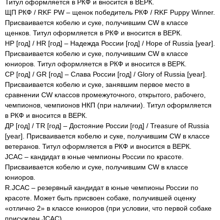
Титул оформляется в РКФ и вносится в ВЕРК.
ЩП РКФ / RKF PW – щенок победитель РКФ / RKF Puppy Winner.
Присваивается кобелю и суке, получившим CW в классе
щенков. Титул оформляется в РКФ и вносится в ВЕРК.
НР [год] / HR [год] – Надежда России [год] / Hope of Russia [year].
Присваивается кобелю и суке, получившим CW в классе
юниоров. Титул оформляется в РКФ и вносится в ВЕРК.
СР [год] / GR [год] – Слава России [год] / Glory of Russia [year].
Присваивается кобелю и суке, занявшим первое место в
сравнении CW классов промежуточного, открытого, рабочего,
чемпионов, чемпионов НКП (при наличии). Титул оформляется
в РКФ и вносится в ВЕРК.
ДР [год] / TR [год] – Достояние России [год] / Treasure of Russia
[year]. Присваивается кобелю и суке, получившим CW в классе
ветеранов. Титул оформляется в РКФ и вносится в ВЕРК.
JCAC – кандидат в юные чемпионы России по красоте.
Присваивается кобелю и суке, получившим CW в классе
юниоров.
R.JCAC – резервный кандидат в юные чемпионы России по
красоте. Может быть присвоен собаке, получившей оценку
«отлично 2» в классе юниоров (при условии, что первой собаке
присужден JCAC).