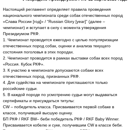
Настоящий регламент определяет правила проведения
национального чемпионата среди собак отечественных пород
«Слава России [год]» / “Russian Glory [year]” (далее –
чемпионат) и вступает в силу с момента утверждения
Президиумом РКФ.
1. Чемпионат проводится ежегодно с целью популяризации
отечественных пород собак, оценки и анализа текущего
состояния поголовья в этих породах.
2. Чемпионат проводится в рамках выставки собак всех пород
«Россия. Кубок РКФ».
3. К участию в чемпионате допускаются собаки всех
отечественных пород, признанных РКФ.
4. Для судейства на чемпионате приглашаются только
российские судьи.
5. В каждой породе по усмотрению судьи могут выдаваться
сертификаты и присуждаться титулы:
CW – победитель класса. Присваивается первой собаке в
классе, получившей высшую оценку.
БП РКФ / RKF BW– беби победитель РКФ / RKF Baby Winner.
Присваивается кобелю и суке, получившим CW в классе беби.