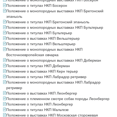
Положение о монопородных выставках НКП Босерон
Положение о титулах НКП Босерон
Положение о монопородных выставках НКП Бретонский
эпаньоль
Положение о титулах НКП Бретонский эпаньоль
Положение о монопородных выставках НКП Бультерьер
Положение о титулах НКП Бультерьер
Положение о выставках НКП Вельштерьер
Положение о титулах НКП Вельштерьер
Положение о монопородных выставках НКП
Восточноевропейская овчарка
Положение о монопородных выставках НКП Доберман
Положение о титулах НКП Доберман
Положение о выставках НКП Керн терьер
Положение о титулах НКП Лабрадор ретривер
Положение о монопородных выставках НКП Лабрадор
ретривер
Положение о выставках НКП Леонбергер
Положение о племенном смотре собак породы Леонбергер
Положение о титулах НКП Леонбергер
Положение о титулах НКП Мальтезе
Положение о выставках НКП Московская сторожевая