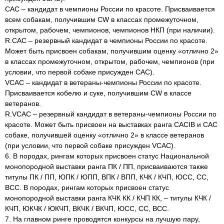
САС – кандидат в чемпионы России по красоте. Присваивается
всем собакам, получившим CW в классах промежуточном,
открытом, рабочем, чемпионов, чемпионов НКП (при наличии).
R.CAC – резервный кандидат в чемпионы России по красоте.
Может быть присвоен собакам, получившим оценку «отлично 2»
в классах промежуточном, открытом, рабочем, чемпионов (при
условии, что первой собаке присужден CAC).
VCAC – кандидат в ветераны-чемпионы России по красоте.
Присваивается кобелю и суке, получившим CW в классе
ветеранов.
R.VCAC – резервный кандидат в ветераны-чемпионы России по
красоте. Может быть присвоен на выставках ранга CACIB и CAC
собаке, получившей оценку «отлично 2» в классе ветеранов
(при условии, что первой собаке присужден VCAC).
6. В породах, рингам которых присвоен статус Национальной
монопородной выставки ранга ПК / ПП, присваиваются также
титулы ПК / ПП, ЮПК / ЮПП, ВПК / ВПП, КЧК / КЧП, ЮСС, СС,
ВСС. В породах, рингам которых присвоен статус
монопородной выставки ранга КЧК КК / КЧП КК, – титулы КЧК /
КЧП, ЮКЧК / ЮКЧП, ВКЧК / ВКЧП, ЮСС, СС, ВСС.
7. На главном ринге проводятся конкурсы на лучшую пару,