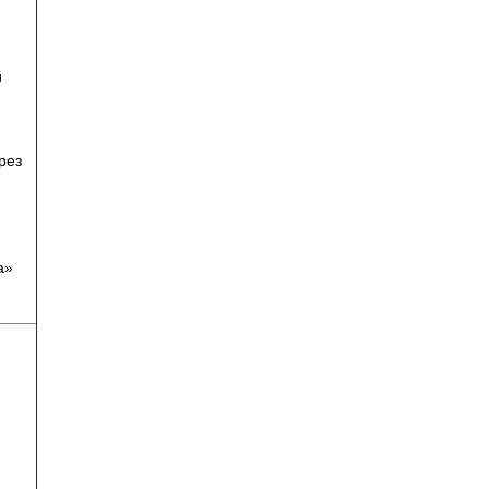
й
рез
а»