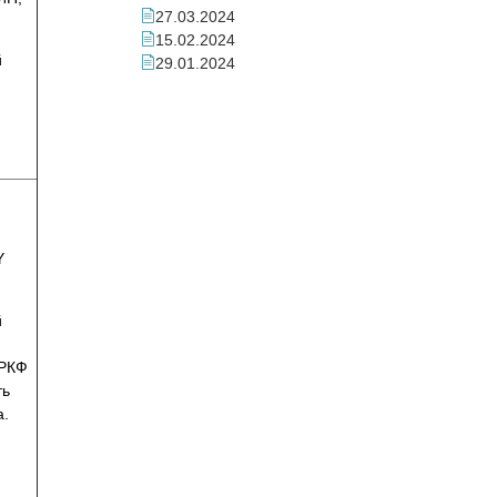
27.03.2024
15.02.2024
й
29.01.2024
Y
й
 РКФ
ть
а.