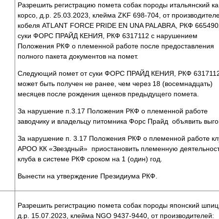
Разрешить регистрацию помета собак породы итальянский к
корсо, д.р. 25.03.2023, клейма ZKF 698-704, от производител
кобеля ATLANT FORCE PRIDE EN UNA PALABRA, РКФ 665490
суки ФОРС ПРАЙД КЕНИЯ, РКФ 6317112 с нарушением
Положения РКФ о племенной работе после предоставления
полного пакета документов на помет.
Следующий помет от суки ФОРС ПРАЙД КЕНИЯ, РКФ 631711
может быть получен не ранее, чем через 18 (восемнадцать)
месяцев после рождения щенков предыдущего помета.
За нарушение п.3.17 Положения РКФ о племенной работе
заводчику и владельцу питомника Форс Прайд объявить выго
За нарушение п. 3.17 Положения РКФ о племенной работе кл
АРОО КК «Звездный» приостановить племенную деятельнос
клуба в системе РКФ сроком на 1 (один) год.
Вынести на утверждение Президиума РКФ.
Разрешить регистрацию помета собак породы японский шпиц
д.р. 15.07.2023, клейма NGO 9437-9440, от производителей: