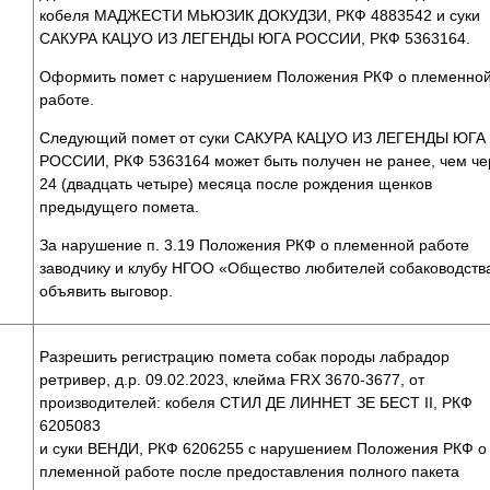
кобеля МАДЖЕСТИ МЬЮЗИК ДОКУДЗИ, РКФ 4883542 и суки
САКУРА КАЦУО ИЗ ЛЕГЕНДЫ ЮГА РОССИИ, РКФ 5363164.
Оформить помет с нарушением Положения РКФ о племенно
работе.
Следующий помет от суки САКУРА КАЦУО ИЗ ЛЕГЕНДЫ ЮГА
РОССИИ, РКФ 5363164 может быть получен не ранее, чем че
24 (двадцать четыре) месяца после рождения щенков
предыдущего помета.
За нарушение п. 3.19 Положения РКФ о племенной работе
заводчику и клубу НГОО «Общество любителей собаководств
объявить выговор.
Разрешить регистрацию помета собак породы лабрадор
ретривер, д.р. 09.02.2023, клейма FRX 3670-3677, от
производителей: кобеля СТИЛ ДЕ ЛИННЕТ ЗЕ БЕСТ II, РКФ
6205083
и суки ВЕНДИ, РКФ 6206255 с нарушением Положения РКФ о
племенной работе после предоставления полного пакета