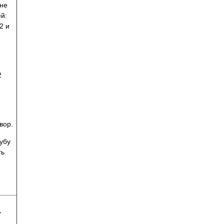
ане
ей:
2 и
2
вор.
убу
ть
,