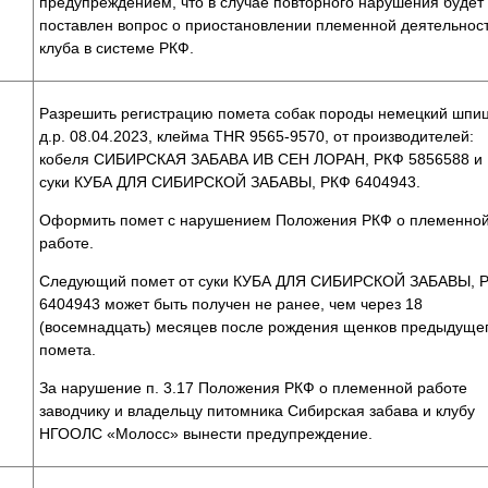
предупреждением, что в случае повторного нарушения будет
поставлен вопрос о приостановлении племенной деятельнос
клуба в системе РКФ.
Разрешить регистрацию помета собак породы немецкий шпиц
д.р. 08.04.2023, клейма THR 9565-9570, от производителей:
кобеля СИБИРСКАЯ ЗАБАВА ИВ СЕН ЛОРАН, РКФ 5856588 и
суки КУБА ДЛЯ СИБИРСКОЙ ЗАБАВЫ, РКФ 6404943.
Оформить помет с нарушением Положения РКФ о племенно
работе.
Следующий помет от суки КУБА ДЛЯ СИБИРСКОЙ ЗАБАВЫ, 
6404943 может быть получен не ранее, чем через 18
(восемнадцать) месяцев после рождения щенков предыдуще
помета.
За нарушение п. 3.17 Положения РКФ о племенной работе
заводчику и владельцу питомника Сибирская забава и клубу
НГООЛС «Молосс» вынести предупреждение.