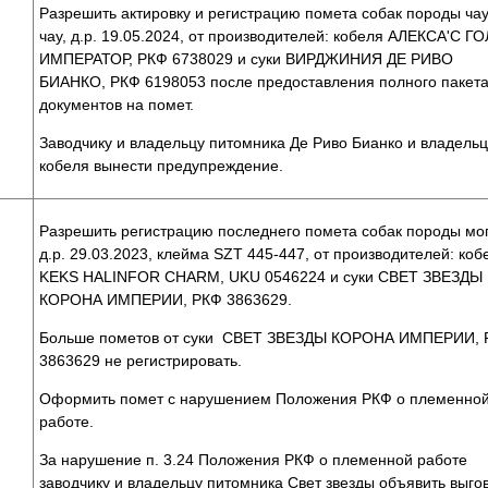
Разрешить актировку и регистрацию помета собак породы ча
чау, д.р. 19.05.2024, от производителей: кобеля АЛЕКСА'С Г
ИМПЕРАТОР, РКФ 6738029 и суки ВИРДЖИНИЯ ДЕ РИВО
БИАНКО, РКФ 6198053 после предоставления полного пакет
документов на помет.
Заводчику и владельцу питомника Де Риво Бианко и владельц
кобеля вынести предупреждение.
Разрешить регистрацию последнего помета собак породы мо
д.р. 29.03.2023, клейма SZT 445-447, от производителей: коб
KEKS HALINFOR CHARM, UKU 0546224 и суки СВЕТ ЗВЕЗДЫ
КОРОНА ИМПЕРИИ, РКФ 3863629.
Больше пометов от суки СВЕТ ЗВЕЗДЫ КОРОНА ИМПЕРИИ, 
3863629 не регистрировать.
Оформить помет с нарушением Положения РКФ о племенно
работе.
За нарушение п. 3.24 Положения РКФ о племенной работе
заводчику и владельцу питомника Свет звезды объявить выго