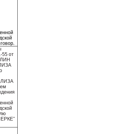
менной
дской
говор.
ы
-55 от
АЛИН
 ЛИЗА
о
 ЛИЗА
чем
ождения
менной
дской
елю
ЕРКЕ"