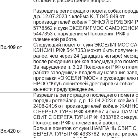
Отложить рассмотрение вопроса.
Разрешить регистрацию помета собак породы
д.р. 12.07.2023 г. клейма KLT 845-849 от
производителей кобеля
ТЭНКЭЙ ЕРУБЭКИ 
5778562 и суки ЭКСЕЛИГМОС САМЭ КЭНС
5447353 с нарушением Положения РКФ о
племенной работе.
Следующий помет от суки ЭКСЕЛИГМОС С
Вх.409 от
КЭНСИН РКФ 5447353 может быть получен н
ранее, чем через 24 (двадцать четыре) месяц
после рождения щенков предыдущего помет
За нарушение п. 3.19 Положения РКФ о пле
работе заводчику и владельцу названия заво
приставки «ЭКСЕЛИГМОС» и руководителю 
НРОО "Клуб любителей дрессировки собак"
вынести предупреждение.
Разрешить регистрацию последнего помета 
породы ротвейлер, д.р. 13.04.2023 г. клейма
2408-2416 от производителей кобеля ЖАНН
С БЕРЕГА ТУРЫ РКФ 4899567 и суки ШАМ
СВИТ С БЕРЕГА ТУРЫ РКФ 4333782 с нару
Положения РКФ о племенной работе.
Больше пометов от суки ШАМПАНЬ СВИТ С
Вх.420 от
БЕРЕГА ТУРЫ РКФ 4333782 не регистрирова