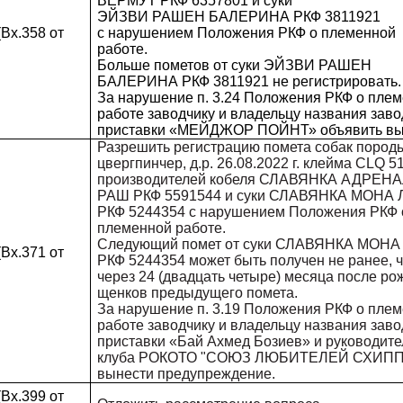
ВЕРМУТ РКФ 6357801 и суки
ЭЙЗВИ РАШЕН БАЛЕРИНА РКФ 3811921
Вх.358 от
с нарушением Положения РКФ о племенной
работе.
Больше пометов от суки ЭЙЗВИ РАШЕН
БАЛЕРИНА РКФ 3811921 не регистрировать.
За нарушение п. 3.24 Положения РКФ о пле
работе заводчику и владельцу названия заво
приставки «МЕЙДЖОР ПОЙНТ» объявить вы
Разрешить регистрацию помета собак пород
цвергпинчер, д.р. 26.08.2022 г. клейма CLQ 51
производителей кобеля СЛАВЯНКА АДРЕН
РАШ РКФ 5591544 и суки СЛАВЯНКА МОНА
РКФ 5244354 с нарушением Положения РКФ 
племенной работе.
Следующий помет от суки СЛАВЯНКА МОНА
Вх.371 от
РКФ 5244354 может быть получен не ранее, 
через 24 (двадцать четыре) месяца после р
щенков предыдущего помета.
За нарушение п. 3.19 Положения РКФ о пле
работе заводчику и владельцу названия заво
приставки «Бай Ахмед Бозиев» и руководит
клуба РОКОТО "СОЮЗ ЛЮБИТЕЛЕЙ СХИПП
вынести предупреждение.
Вх.399 от