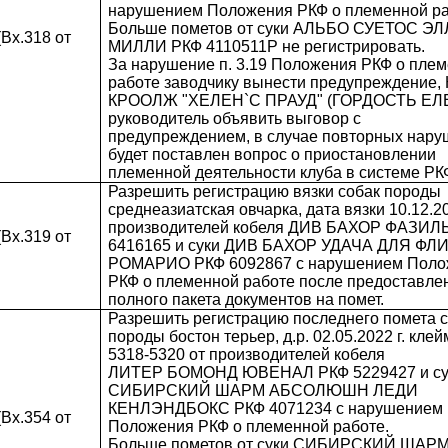
нарушением Положения РКФ о племенной ра
Больше пометов от суки АЛЬБО СУЕТОС Э
Вх.318 от
МИЛЛИ РКФ 4110511Р не регистрировать.
За нарушение п. 3.19 Положения РКФ о пле
работе заводчику вынести предупреждение, 
КРООЛЖ "ХЕЛЕН`С ПРАУД" (ГОРДОСТЬ ЕЛ
руководитель объявить выговор с
предупреждением, в случае повторных нар
будет поставлен вопрос о приостановлении
племенной деятельности клуба в системе РК
Разрешить регистрацию вязки собак породы
среднеазиатская овчарка, дата вязки 10.12.20
производителей кобеля ДИВ БАХОР ФАЗИЛ
Вх.319 от
6416165 и суки ДИВ БАХОР УДАЧА ДЛЯ ФЛ
РОМАРИО РКФ 6092867 с нарушением Поло
РКФ о племенной работе после предоставле
полного пакета документов на помет.
Разрешить регистрацию последнего помета 
породы бостон терьер, д.р. 02.05.2022 г. кле
5318-5320 от производителей кобеля
ЛИТЕР БОМОНД ЮВЕНАЛ РКФ 5229427 и су
СИБИРСКИЙ ШАРМ АБСОЛЮШН ЛЕДИ
КЕНЛЭНДБОКС РКФ 4071234 с нарушением
Вх.354 от
Положения РКФ о племенной работе.
Больше пометов от суки СИБИРСКИЙ ШАР