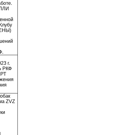
боте.
ЛЛЛИ
менной
Клубу
ЕНЫ)
ушений
Ф.
23 г.
Ь РКФ
ИРТ
жения
ния
собак
йма ZVZ
ки
М