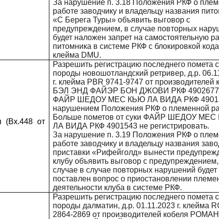
За нарушение п. 3.18 Положения РКФ о пле
работе заводчику и владельцу названия пит
«С Берега Туры» объявить выговор с
предупреждением, в случае повторных нар
будет наложен запрет на самостоятельную р
питомника в системе РКФ с блокировкой кода
клейма DMU.
Разрешить регистрацию последнего помета 
породы новошотландский ретривер, д.р. 06.1
г. клейма PBR 9741-9747 от производителей 
БЭЛ ЭНД ФАЙЭР БОН ДЖОВИ РКФ 4902677 
ФАЙР ШЕДОУ МЕС КЬЮ ЛА ВИДА РКФ 49015
нарушением Положения РКФ о племенной ра
Больше пометов от суки ФАЙР ШЕДОУ МЕС
 (Вх.448 от
ЛА ВИДА РКФ 4901543 не регистрировать.
За нарушение п. 3.19 Положения РКФ о пле
работе заводчику и владельцу названия заво
приставки «Рифейголд» вынести предупреж
клубу объявить выговор с предупреждением,
случае в случае повторных нарушений будет
поставлен вопрос о приостановлении племе
деятельности клуба в системе РКФ.
Разрешить регистрацию последнего помета 
породы далматин, д.р. 01.11.2023 г. клейма 
2864-2869 от производителей кобеля РОМА