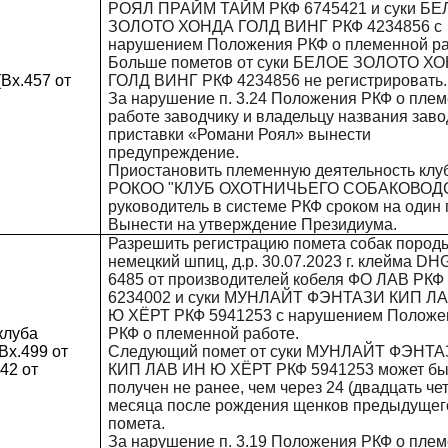
РОЯЛ ПРАЙМ ТАЙМ РКФ 6745421 и суки Б
ЗОЛОТО ХОНДА ГОЛД ВИНГ РКФ 4234856 с
нарушением Положения РКФ о племенной ра
Больше пометов от суки БЕЛОЕ ЗОЛОТО Х
Вх.457 от
ГОЛД ВИНГ РКФ 4234856 не регистрировать.
За нарушение п. 3.24 Положения РКФ о пле
работе заводчику и владельцу названия заво
приставки «Романи Роял» вынести
предупреждение.
Приостановить племенную деятельность клу
РОКОО "КЛУБ ОХОТНИЧЬЕГО СОБАКОВОД
руководитель в системе РКФ сроком на один 
Вынести на утверждение Президиума.
Разрешить регистрацию помета собак пород
немецкий шпиц, д.р. 30.07.2023 г. клейма DH
6485 от производителей кобеля ФО ЛАВ РКФ
6234002 и суки МУНЛАЙТ ФЭНТАЗИ КИП Л
Ю ХЁРТ РКФ 5941253 с нарушением Положе
клуба
РКФ о племенной работе.
х.499 от
Следующий помет от суки МУНЛАЙТ ФЭНТ
42 от
КИП ЛАВ ИН Ю ХЁРТ РКФ 5941253 может бы
получен не ранее, чем через 24 (двадцать че
месяца после рождения щенков предыдущег
помета.
За нарушение п. 3.19 Положения РКФ о пле