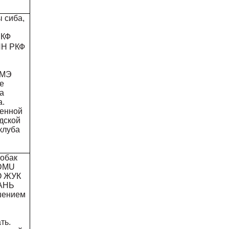
 сиба,
РКФ
ИН РКФ
АМЭ
е
а
а.
менной
дской
клуба
собак
 DMU
О ЖУК
ПАНЬ
шением
ть.