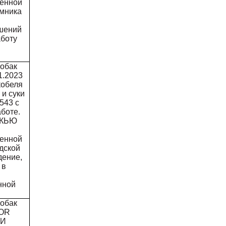
менной
омника
ушений
аботу
собак
1.2023
кобеля
и суки
43 с
боте.
 КЬЮ
менной
дской
дение,
 в
нной
собак
ROR
НИ