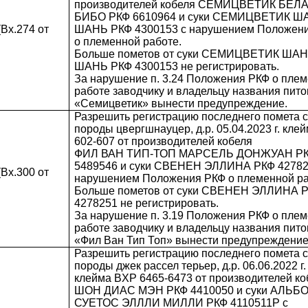
производителей кобеля СЕМИЦВЕТИК БЕЛ
БИБО РКФ 6610964 и суки СЕМИЦВЕТИК 
Вх.274 от
ШАНЬ РКФ 4300153 с нарушением Положен
о племенной работе.
Больше пометов от суки СЕМИЦВЕТИК ША
ШАНЬ РКФ 4300153 не регистрировать.
За нарушение п. 3.24 Положения РКФ о пле
работе заводчику и владельцу названия пит
«Семицветик» вынести предупреждение.
Разрешить регистрацию последнего помета 
породы цвергшнауцер, д.р. 05.04.2023 г. кле
602-607 от производителей кобеля
ФИЛ ВАН ТИП-ТОП МАРСЕЛЬ ДОНЖУАН Р
5489546 и суки СВЕНЕН ЭЛЛИНА РКФ 42782
Вх.300 от
нарушением Положения РКФ о племенной ра
Больше пометов от суки СВЕНЕН ЭЛЛИНА 
4278251 не регистрировать.
За нарушение п. 3.19 Положения РКФ о пле
работе заводчику и владельцу названия пит
«Фил Ван Тип Топ» вынести предупреждение
Разрешить регистрацию последнего помета 
породы джек рассел терьер, д.р. 06.06.2022 г.
клейма BXP 6465-6473 от производителей ко
ШОН ДИАС МЭН РКФ 4410050 и суки АЛЬБ
СУЕТОС ЭЛЛЛИ МИЛЛИ РКФ 4110511Р с