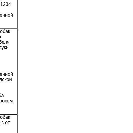
1234
менной
собак
г.
беля
суки
менной
дской
ба
сроком
собак
г. от