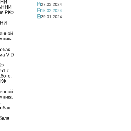
АНИ
27.03.2024
ШАННИ
15.02.2024
ия РКФ
29.01.2024
ННИ
менной
омника
собак
йма VID
КФ
51 с
боте.
РКФ
менной
омника
.
собак
беля
О