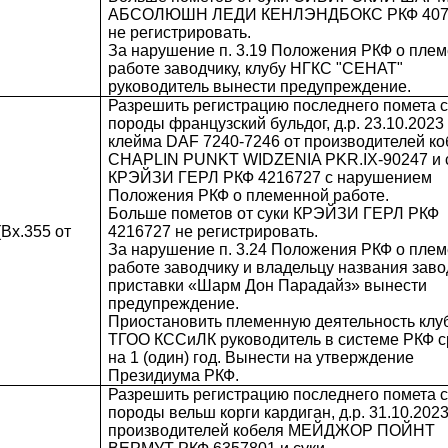
АБСОЛЮШН ЛЕДИ КЕНЛЭНДБОКС РКФ 407
не регистрировать.
За нарушение п. 3.19 Положения РКФ о пле
работе заводчику, клубу НГКС "СЕНАТ"
руководитель вынести предупреждение.
Разрешить регистрацию последнего помета 
породы французский бульдог, д.р. 23.10.2023 
клейма DAF 7240-7246 от производителей ко
CHAPLIN PUNKT WIDZENIA PKR.IX-90247 и 
КРЭЙЗИ ГЕРЛ РКФ 4216727 с нарушением
Положения РКФ о племенной работе.
Больше пометов от суки КРЭЙЗИ ГЕРЛ РКФ
Вх.355 от
4216727 не регистрировать.
За нарушение п. 3.24 Положения РКФ о пле
работе заводчику и владельцу названия заво
приставки «Шарм Дон Парадайз» вынести
предупреждение.
Приостановить племенную деятельность клу
ТГОО КССиЛК руководитель в системе РКФ 
на 1 (один) год. Вынести на утверждение
Президиума РКФ.
Разрешить регистрацию последнего помета 
породы вельш корги кардиган, д.р. 31.10.2023 
производителей кобеля МЕЙДЖОР ПОЙНТ