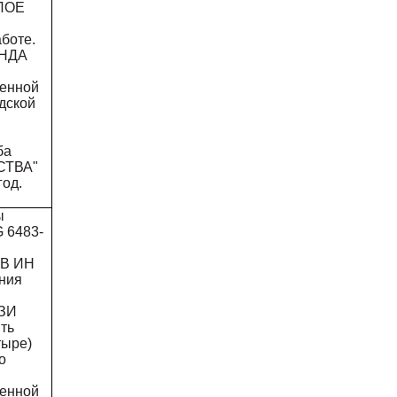
ЕЛОЕ
боте.
ОНДА
менной
дской
ба
СТВА"
год.
ы
G 6483-
АВ ИН
ния
АЗИ
ть
тыре)
о
менной