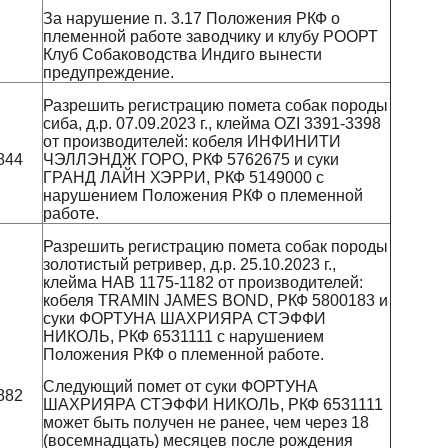
За нарушение п. 3.17 Положения РКФ о
племенной работе заводчику и клубу РООРТ
Клуб Собаководства Индиго вынести
предупреждение.
Разрешить регистрацию помета собак породы
сиба, д.р. 07.09.2023 г., клейма OZI 3391-3398
и
от производителей: кобеля ИНФИНИТИ
844
ЧЭЛЛЭНДЖ ГОРО, РКФ 5762675 и суки
ГРАНД ЛАЙН ХЭРРИ, РКФ 5149000 с
нарушением Положения РКФ о племенной
работе.
Разрешить регистрацию помета собак породы
золотистый ретривер, д.р. 25.10.2023 г.,
клейма HAB 1175-1182 от производителей:
кобеля TRAMIN JAMES BOND, РКФ 5800183 и
суки ФОРТУНА ШАХРИЯРА СТЭФФИ
НИКОЛЬ, РКФ 6531111 с нарушением
Положения РКФ о племенной работе.
и
Следующий помет от суки ФОРТУНА
882
ШАХРИЯРА СТЭФФИ НИКОЛЬ, РКФ 6531111
может быть получен не ранее, чем через 18
(восемнадцать) месяцев после рождения