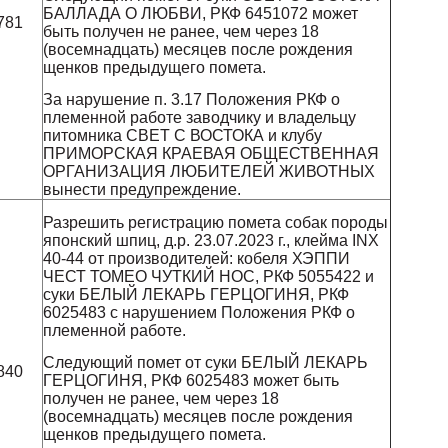
и
БАЛЛАДА О ЛЮБВИ, РКФ 6451072 может
781
быть получен не ранее, чем через 18
(восемнадцать) месяцев после рождения
щенков предыдущего помета.
За нарушение п. 3.17 Положения РКФ о
племенной работе заводчику и владельцу
питомника СВЕТ С ВОСТОКА и клубу
ПРИМОРСКАЯ КРАЕВАЯ ОБЩЕСТВЕННАЯ
ОРГАНИЗАЦИЯ ЛЮБИТЕЛЕЙ ЖИВОТНЫХ
вынести предупреждение.
Разрешить регистрацию помета собак породы
японский шпиц, д.р. 23.07.2023 г., клейма INX
40-44 от производителей: кобеля ХЭППИ
ЧЕСТ ТОМЕО ЧУТКИЙ НОС, РКФ 5055422 и
суки БЕЛЫЙ ЛЕКАРЬ ГЕРЦОГИНЯ, РКФ
6025483 с нарушением Положения РКФ о
племенной работе.
и
Следующий помет от суки БЕЛЫЙ ЛЕКАРЬ
840
ГЕРЦОГИНЯ, РКФ 6025483 может быть
получен не ранее, чем через 18
(восемнадцать) месяцев после рождения
щенков предыдущего помета.