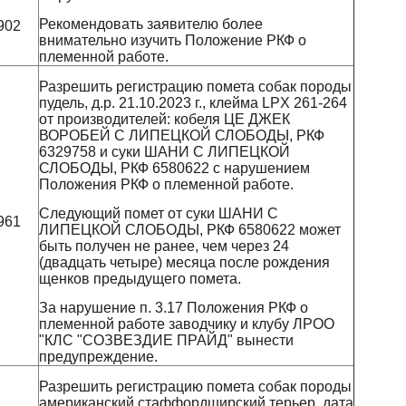
и
Рекомендовать заявителю более
902
внимательно изучить Положение РКФ о
племенной работе.
Разрешить регистрацию помета собак породы
пудель, д.р. 21.10.2023 г., клейма LPX 261-264
от производителей: кобеля ЦЕ ДЖЕК
ВОРОБЕЙ С ЛИПЕЦКОЙ СЛОБОДЫ, РКФ
6329758 и суки ШАНИ С ЛИПЕЦКОЙ
СЛОБОДЫ, РКФ 6580622 с нарушением
Положения РКФ о племенной работе.
и
Следующий помет от суки ШАНИ С
961
ЛИПЕЦКОЙ СЛОБОДЫ, РКФ 6580622 может
быть получен не ранее, чем через 24
(двадцать четыре) месяца после рождения
щенков предыдущего помета.
За нарушение п. 3.17 Положения РКФ о
племенной работе заводчику и клубу ЛРОО
"КЛС "СОЗВЕЗДИЕ ПРАЙД" вынести
предупреждение.
Разрешить регистрацию помета собак породы
американский стаффордширский терьер, дата