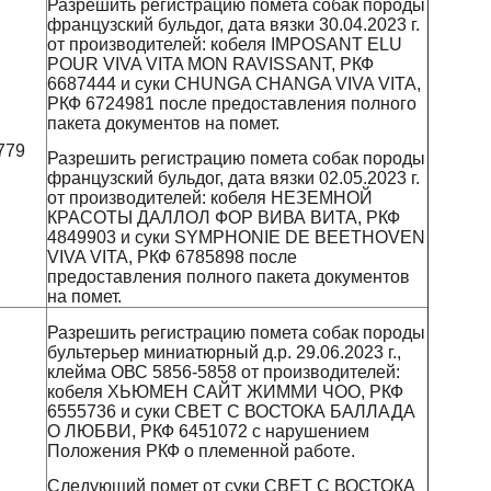
Разрешить регистрацию помета собак породы
французский бульдог, дата вязки 30.04.2023 г.
от производителей: кобеля IMPOSANT ELU
POUR VIVA VITA MON RAVISSANT, РКФ
6687444 и суки CHUNGA CHANGA VIVA VITA,
РКФ 6724981 после предоставления полного
пакета документов на помет.
и
779
Разрешить регистрацию помета собак породы
французский бульдог, дата вязки 02.05.2023 г.
от производителей: кобеля НЕЗЕМНОЙ
КРАСОТЫ ДАЛЛОЛ ФОР ВИВА ВИТА, РКФ
4849903 и суки SYMPHONIE DE BEETHOVEN
VIVA VITA, РКФ 6785898 после
предоставления полного пакета документов
на помет.
Разрешить регистрацию помета собак породы
бультерьер миниатюрный д.р. 29.06.2023 г.,
клейма ОВС 5856-5858 от производителей:
кобеля ХЬЮМЕН САЙТ ЖИММИ ЧОО, РКФ
6555736 и суки СВЕТ С ВОСТОКА БАЛЛАДА
О ЛЮБВИ, РКФ 6451072 с нарушением
Положения РКФ о племенной работе.
Следующий помет от суки СВЕТ С ВОСТОКА