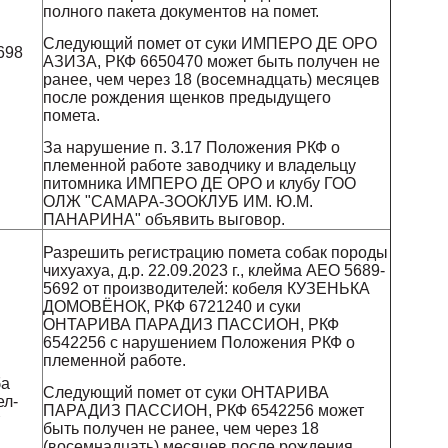
полного пакета документов на помет.
и
Следующий помет от суки ИМПЕРО ДЕ ОРО
698
АЗИЗА, РКФ 6650470 может быть получен не
ранее, чем через 18 (восемнадцать) месяцев
после рождения щенков предыдущего
помета.
За нарушение п. 3.17 Положения РКФ о
племенной работе заводчику и владельцу
питомника ИМПЕРО ДЕ ОРО и клубу ГОО
ОЛЖ "САМАРА-ЗООКЛУБ ИМ. Ю.М.
ПАНАРИНА" объявить выговор.
Разрешить регистрацию помета собак породы
чихуахуа, д.р. 22.09.2023 г., клейма АЕО 5689-
5692 от производителей: кобеля КУЗЕНЬКА
ДОМОВЁНОК, РКФ 6721240 и суки
ОНТАРИВА ПАРАДИЗ ПАССИОН, РКФ
6542256 с нарушением Положения РКФ о
племенной работе.
и
ба
Следующий помет от суки ОНТАРИВА
л-
ПАРАДИЗ ПАССИОН, РКФ 6542256 может
быть получен не ранее, чем через 18
(восемнадцать) месяцев после рождения