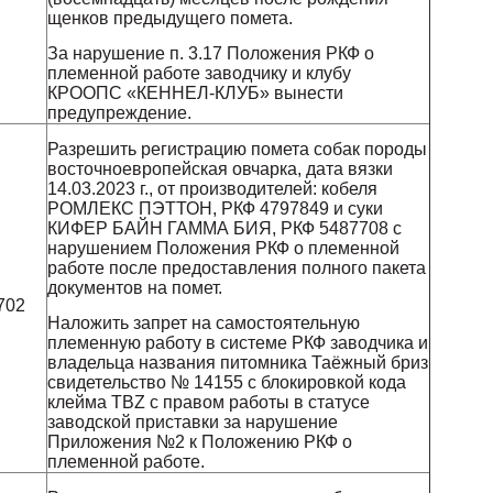
щенков предыдущего помета.
За нарушение п. 3.17 Положения РКФ о
племенной работе заводчику и клубу
КРООПС «КЕННЕЛ-КЛУБ» вынести
предупреждение.
Разрешить регистрацию помета собак породы
восточноевропейская овчарка, дата вязки
14.03.2023 г., от производителей: кобеля
РОМЛЕКС ПЭТТОН, РКФ 4797849 и суки
КИФЕР БАЙН ГАММА БИЯ, РКФ 5487708 с
нарушением Положения РКФ о племенной
работе после предоставления полного пакета
и
документов на помет.
702
Наложить запрет на самостоятельную
племенную работу в системе РКФ заводчика и
владельца названия питомника Таёжный бриз
свидетельство № 14155 с блокировкой кода
клейма TBZ с правом работы в статусе
заводской приставки за нарушение
Приложения №2 к Положению РКФ о
племенной работе.