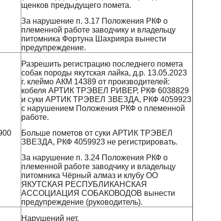
щенков предыдущего помета.
За нарушение п. 3.17 Положения РКФ о
племенной работе заводчику и владельцу
питомника Фортуна Шахрияра вынести
предупреждение.
Разрешить регистрацию последнего помета
собак породы якутская лайка, д.р. 13.05.2023
г. клеймо АКМ 14389 от производителей:
кобеля АРТИК ТРЭВЕЛ РИВЕР, РКФ 6038829
и суки АРТИК ТРЭВЕЛ ЗВЕЗДА, РКФ 4059923
с нарушением Положения РКФ о племенной
работе.
и
900
Больше пометов от суки АРТИК ТРЭВЕЛ
ЗВЕЗДА, РКФ 4059923 не регистрировать.
За нарушение п. 3.24 Положения РКФ о
племенной работе заводчику и владельцу
питомника Чёрный алмаз и клубу ОО
ЯКУТСКАЯ РЕСПУБЛИКАНСКАЯ
АССОЦИАЦИЯ СОБАКОВОДОВ вынести
предупреждение (руководитель).
Нарушений нет.