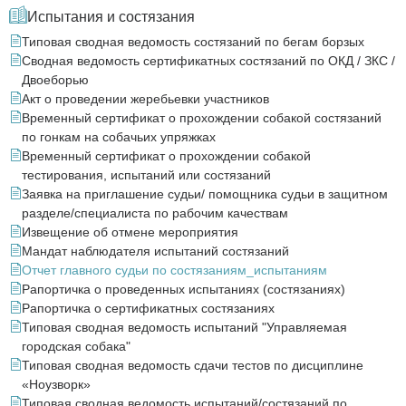
Испытания и состязания
Типовая сводная ведомость состязаний по бегам борзых
Сводная ведомость сертификатных состязаний по ОКД / ЗКС /
Двоеборью
Акт о проведении жеребьевки участников
Временный сертификат о прохождении собакой состязаний
по гонкам на собачьих упряжках
Временный сертификат о прохождении собакой
тестирования, испытаний или состязаний
Заявка на приглашение судьи/ помощника судьи в защитном
разделе/специалиста по рабочим качествам
Извещение об отмене мероприятия
Мандат наблюдателя испытаний состязаний
Отчет главного судьи по состязаниям_испытаниям
Рапортичка о проведенных испытаниях (состязаниях)
Рапортичка о сертификатных состязаниях
Типовая сводная ведомость испытаний "Управляемая
городская собака"
Типовая сводная ведомость сдачи тестов по дисциплине
«Ноузворк»
Типовая сводная ведомость испытаний/состязаний по