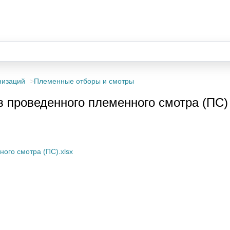
низаций
Племенные отборы и смотры
в проведенного племенного смотра (ПС)
го смотра (ПС)
ого смотра (ПС).xlsx