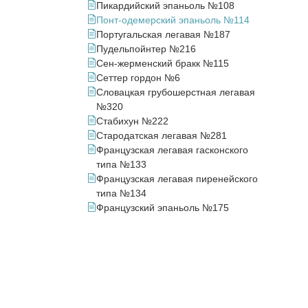
Пикардийский эпаньоль №108
Понт-одемерский эпаньоль №114
Португальская легавая №187
Пудельпойнтер №216
Сен-жерменский бракк №115
Сеттер гордон №6
Словацкая грубошерстная легавая
№320
Стабихун №222
Стародатская легавая №281
Французская легавая гасконского
типа №133
Французская легавая пиренейского
типа №134
Французский эпаньоль №175