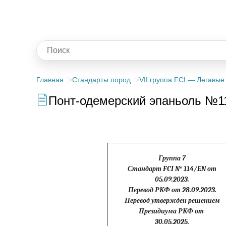
Главная
Стандарты пород
VII группа FCI — Легавые
Понт-одемерский эпаньоль №1
Группа 7
Стандарт FCI N° 114/EN от
05.09.2023.
Перевод РКФ от 28.09.2023.
Перевод утвержден решением
Президиума РКФ
от
30.05.2025.