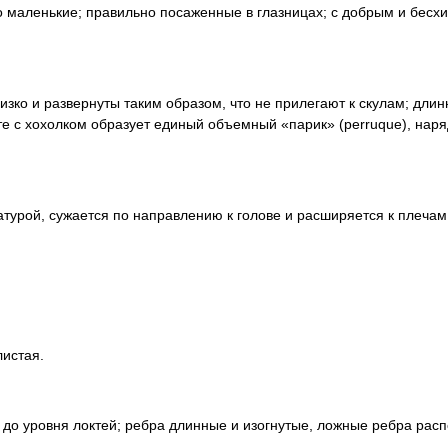
но маленькие; правильно посаженные в глазницах; с добрым и бесх
зко и развернуты таким образом, что не прилегают к скулам; дли
те с хохолком образует единый объемный «парик» (perruque), на
латурой, сужается по направлению к голове и расширяется к плечам
листая.
 до уровня локтей; ребра длинные и изогнутые, ложные ребра рас