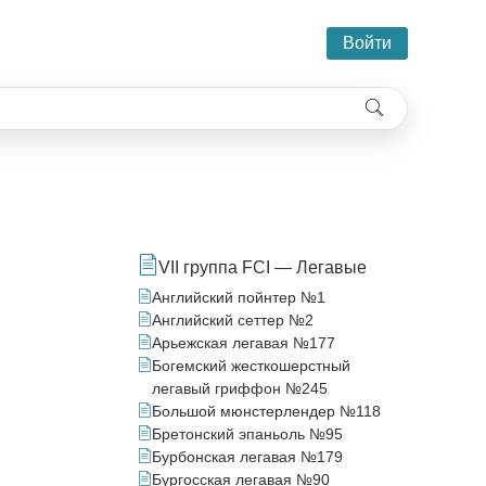
Войти
VII группа FCI — Легавые
Английский пойнтер №1
Английский сеттер №2
Арьежская легавая №177
Богемский жесткошерстный
легавый гриффон №245
Большой мюнстерлендер №118
Бретонский эпаньоль №95
Бурбонская легавая №179
Бургосская легавая №90