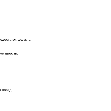
недостаток, должна
ями шерсти,
 назад.