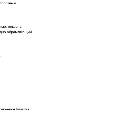
итростным
нные, покрыты
рядно обрамляющий
.
положены близко к