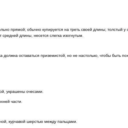
льно прямой; обычно купируется на треть своей длины; толстый у 
т средней длины, несется слегка изогнутым.
 должна оставаться приземистой, но не настолько, чтобы быть по
рой, украшены очесами.
рхней части.
нной, курчавой шерстью между пальцами.