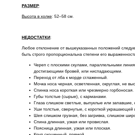
РАЗМЕР
:
Высота в холке
: 52–58 см.
НЕДОСТАТКИ
:
Любое отклонение от вышеуказанных положений следует 
быть строго пропорциональна степени его выраженности
Череп с плоскими скулами, параллельными линиям
достигающими бровей, или ниспадающими.
Переход от лба к морде сглаженный.
Мочка носа черная, осветленная, округлая, не в
Спинка носа короткая или чрезмерно горбоносая.
Губы толстые (сырые), с карманами.
Глаза слишком светлые, выпуклые или запавшие,
Уши толстые, свернутые, с короткой украшающей 
Шея слишком грузная, без загривка, слишком широ
Спина длинная, узкая или провислая.
Поясница длинная, узкая или плоская.
Круп скошенный, прямой.