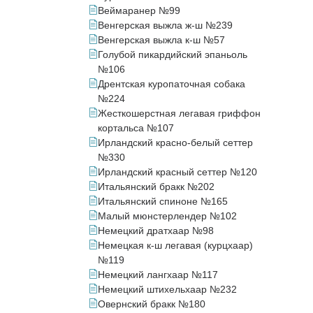
Веймаранер №99
Венгерская выжла ж-ш №239
Венгерская выжла к-ш №57
Голубой пикардийский эпаньоль
№106
Дрентская куропаточная собака
№224
Жесткошерстная легавая гриффон
кортальса №107
Ирландский красно-белый сеттер
№330
Ирландский красный сеттер №120
Итальянский бракк №202
Итальянский спиноне №165
Малый мюнстерлендер №102
Немецкий дратхаар №98
Немецкая к-ш легавая (курцхаар)
№119
Немецкий лангхаар №117
Немецкий штихельхаар №232
Овернский бракк №180