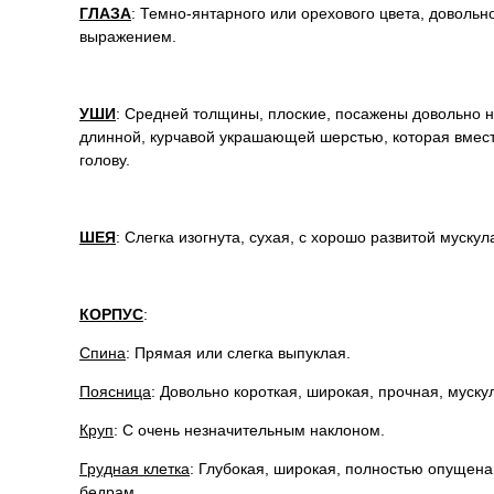
ГЛАЗА
: Темно-янтарного или орехового цвета, доволь
выражением.
УШИ
: Средней толщины, плоские, посажены довольно ни
длинной, курчавой украшающей шерстью, которая вмес
голову.
ШЕЯ
: Слегка изогнута, сухая, с хорошо развитой муску
КОРПУС
:
Спина
: Прямая или слегка выпуклая.
Поясница
: Довольно короткая, широкая, прочная, муску
Круп
: С очень незначительным наклоном.
Грудная клетка
: Глубокая, широкая, полностью опущена
бедрам.