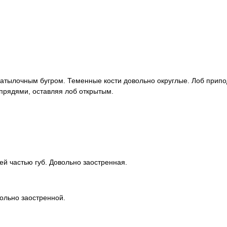
затылочным бугром. Теменные кости довольно округлые. Лоб прип
прядями, оставляя лоб открытым.
ей частью губ. Довольно заостренная.
вольно заостренной.