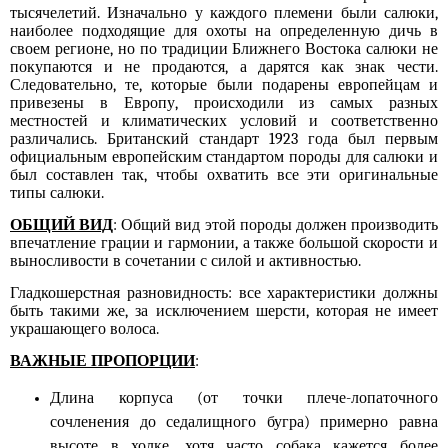
тысячелетий. Изначально у каждого племени были салюки,
наиболее подходящие для охоты на определенную дичь в
своем регионе, но по традиции Ближнего Востока салюки не
покупаются и не продаются, а дарятся как знак чести.
Следовательно, те, которые были подарены европейцам и
привезены в Европу, происходили из самых разных
местностей и климатических условий и соответственно
различались. Британский стандарт 1923 года был первым
официальным европейским стандартом породы для салюки и
был составлен так, чтобы охватить все эти оригинальные
типы салюки.
ОБЩИЙ ВИД
: Общий вид этой породы должен производить
впечатление грации и гармонии, а также большой скорости и
выносливости в сочетании с силой и активностью.
Гладкошерстная разновидность: все характеристики должны
быть такими же, за исключением шерсти, которая не имеет
украшающего волоса.
ВАЖНЫЕ ПРОПОРЦИИ
:
Длина корпуса (от точки плече-лопаточного
сочленения до седалищного бугра) примерно равна
высоте в холке, хотя часто собака кажется более