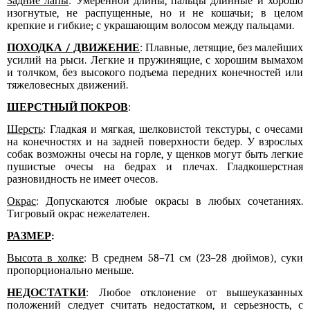
Задние лапы
: Умеренной длины, пальцы длинные и хорошо
изогнутые, не распущенные, но и не кошачьи; в целом
крепкие и гибкие; с украшающим волосом между пальцами.
ПОХОДКА / ДВИЖЕНИЕ
: Плавные, летящие, без малейших
усилий на рыси. Легкие и пружинящие, с хорошим вымахом
и толчком, без высокого подъема передних конечностей или
тяжеловесных движений.
ШЕРСТНЫЙ ПОКРОВ
:
Шерсть
: Гладкая и мягкая, шелковистой текстуры, с очесами
на конечностях и на задней поверхности бедер. У взрослых
собак возможны очесы на горле, у щенков могут быть легкие
пушистые очесы на бедрах и плечах. Гладкошерстная
разновидность не имеет очесов.
Окрас
: Допускаются любые окрасы в любых сочетаниях.
Тигровый окрас нежелателен.
РАЗМЕР
:
Высота в холке
: В среднем 58–71 см (23–28 дюймов), суки
пропорционально меньше.
НЕДОСТАТКИ
: Любое отклонение от вышеуказанных
положений следует считать недостатком, и серьезность, с