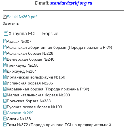
E-mail:
standard@rkf.org.ru
Saluki №269.pdf
Загрузить
X группа FCI — Борзые
Азавак №307
Афганская аборигенная борзая (Порода признана РКФ)
Афганская борзая №228
Венгерская борзая №240
Грейхаунд №158
Дирхаунд №164
Ирландский вольфхаунд №160
Испанская борзая №285
Караванная борзая (Порода признана РКФ)
Малая итальянская борзая №200
Польская борзая №333
Русская псовая борзая №193
Салюки №269
Слюги №188
Тазы №372 (Порода признана FCI на предварительной