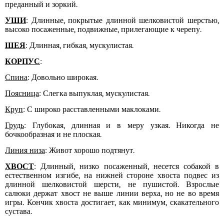
преданный и зоркий.
УШИ
: Длинные, покрытые длинной шелковистой шерстью,
высоко посаженные, подвижные, прилегающие к черепу.
ШЕЯ
: Длинная, гибкая, мускулистая.
КОРПУС
:
Спина
: Довольно широкая.
Поясница
: Слегка выпуклая, мускулистая.
Круп
: С широко расставленными маклоками.
Грудь
: Глубокая, длинная и в меру узкая. Никогда не
бочкообразная и не плоская.
Линия низа
: Живот хорошо подтянут.
ХВОСТ
: Длинный, низко посаженный, несется собакой в
естественном изгибе, на нижней стороне хвоста подвес из
длинной шелковистой шерсти, не пушистой. Взрослые
салюки держат хвост не выше линии верха, но не во время
игры. Кончик хвоста достигает, как минимум, скакательного
сустава.