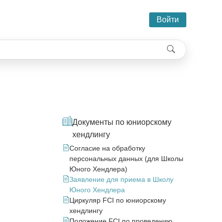
Войти
Документы по юниорскому
хендлингу
Согласие на обработку
персональных данных (для Школы
Юного Хендлера)
Заявление для приема в Школу
Юного Хендлера
Циркуляр FCI по юниорскому
хендлингу
Положение FCI по проведению