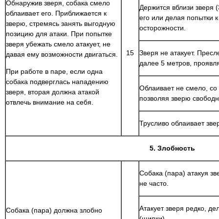
Обнаружив зверя, собака смело
Держится вблизи зверя (
облаивает его. Приближается к
его или делая попытки к
зверю, стремясь занять выгодную
осторожности.
позицию для атаки. При попытке
зверя убежать смело атакует, не
15
Зверя не атакует. Пресл
давая ему возможности двигаться.
далее 5 метров, проявл
При работе в паре, если одна
собака подверглась нападению
Облаивает не смело, со
зверя, вторая должна атакой
позволяя зверю свобод
отвлечь внимание на себя.
Трусливо облаивает зве
5. Злобность
Собака (пара) атакуя зв
не часто.
Атакует зверя редко, де
Собака (пара) должна злобно
(щипки).