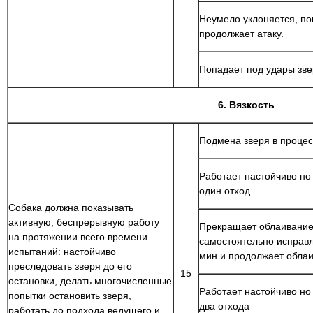
Неумело уклоняется, по
продолжает атаку.
Попадает под удары зве
6. Вязкость
Подмена зверя в проце
Работает настойчиво но
один отход
Собака должна показывать
активную, беспрерывную работу
Прекращает облаивание 
на протяжении всего времени
самостоятельно исправл
испытаний: настойчиво
мин.и продолжает обла
преследовать зверя до его
15
остановки, делать многочисленные
Работает настойчиво но
попытки остановить зверя,
два отхода
работать до подхода ведущего и