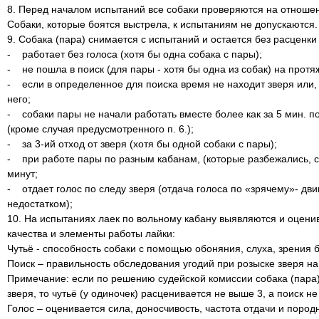
8. Перед началом испытаний все собаки проверяются на отношен
Собаки, которые боятся выстрела, к испытаниям не допускаются.
9. Собака (пара) снимается с испытаний и остается без расценки
- работает без голоса (хотя бы одна собака с пары);
- не пошла в поиск (для пары - хотя бы одна из собак) на прот
- если в определенное для поиска время не находит зверя или, 
него;
- собаки пары не начали работать вместе более как за 5 мин. по
(кроме случая предусмотренного п. 6.);
- за 3-ий отход от зверя (хотя бы одной собаки с пары);
- при работе пары по разным кабанам, (которые разбежались, с
минут;
- отдает голос по следу зверя (отдача голоса по «зрячему»- д
недостатком);
10. На испытаниях лаек по вольному кабану выявляются и оцен
качества и элементы работы лайки:
Чутьё - способность собаки с помощью обоняния, слуха, зрения б
Поиск – правильность обследования угодий при розыске зверя н
Примечание: если по решению судейской комиссии собака (пара)
зверя, то чутьё (у одиночек) расценивается не выше 3, а поиск н
Голос – оценивается сила, доносчивость, частота отдачи и пород