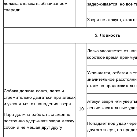
должна отвлекать облаиванием
задерживается, но все 
спереди.
Зверя не атакует, атак н
5. Ловкость
Ловко уклоняется от нап
короткое время преимущ
Уклоняется, отбегая в с
значительное расстояни
атаке на продолжительн
Собака должна ловко, легко и
стремительно двигаться при атаках
Атакуя зверя или уверты
и уклоняться от нападения зверя.
легкие касательные уда
10
Пара должна работать слаженно,
постоянно удерживая зверя между
Попадает под удар чере
собой и не мешая друг другу
другого зверя, но продо