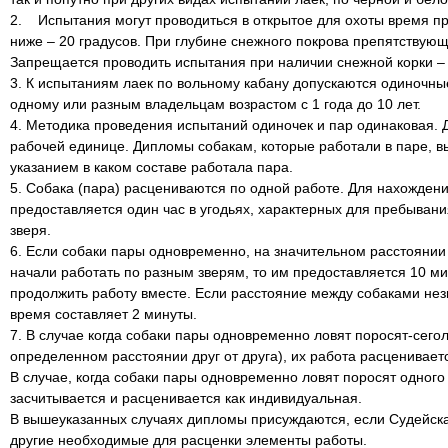
2. Испытания могут проводиться в открытое для охоты время пр
ниже – 20 градусов. При глубине снежного покрова препятствую
Запрещается проводить испытания при наличии снежной корки – 
3. К испытаниям лаек по вольному кабану допускаются одиночн
одному или разным владельцам возрастом с 1 года до 10 лет.
4. Методика проведения испытаний одиночек и пар одинаковая. 
рабочей единице. Дипломы собакам, которые работали в паре, в
указанием в каком составе работала пара.
5. Собака (пара) расцениваются по одной работе. Для нахождени
предоставляется один час в угодьях, характерных для пребыван
зверя.
6. Если собаки пары одновременно, на значительном расстоянии 
начали работать по разным зверям, то им предоставляется 10 мин
продолжить работу вместе. Если расстояние между собаками незн
время составляет 2 минуты.
7. В случае когда собаки пары одновременно ловят поросят-сегол
определенном расстоянии друг от друга), их работа расценивает
В случае, когда собаки пары одновременно ловят поросят одного 
засчитывается и расценивается как индивидуальная.
В вышеуказанных случаях дипломы присуждаются, если Судейска
другие необходимые для расценки элементы работы.