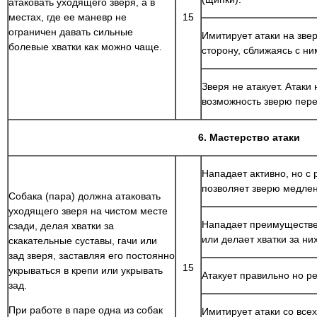
атаковать уходящего зверя, а в
местах, где ее маневр не
15
ограничен давать сильные
Имитирует атаки на звер
болевые хватки как можно чаще.
сторону, сближаясь с ни
Зверя не атакует. Атаки
возможность зверю пер
6.
Мастерство атаки
Нападает активно, но с 
позволяет зверю медле
Собака (пара) должна атаковать
уходящего зверя на чистом месте
Нападает преимуществен
сзади, делая хватки за
или делает хватки за них
скакательные суставы, гачи или
зад зверя, заставляя его постоянно
15
укрываться в крепи или укрывать
Атакует правильно но ре
зад.
При работе в паре одна из собак
Имитирует атаки со всех