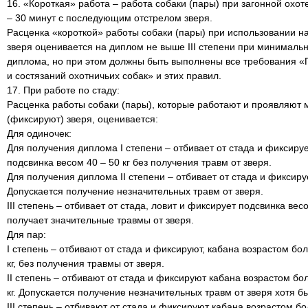
16. «Короткая» работа – работа собаки (пары) при загонной охот
– 30 минут с последующим отстрелом зверя.
Расценка «короткой» работы собаки (пары) при использовании на
зверя оценивается на диплом не выше ІІІ степени при минимальн
диплома, но при этом должны быть выполнены все требования 
и состязаний охотничьих собак» и этих правил.
17. При работе по стаду:
Расценка работы собаки (пары), которые работают и проявляют 
(фиксируют) зверя, оценивается:
Для одиночек:
Для получения диплома I степени – отбивает от стада и фиксируе
подсвинка весом 40 – 50 кг без получения травм от зверя.
Для получения диплома ІІ степени – отбивает от стада и фиксируе
Допускается получение незначительных травм от зверя.
ІІІ степень – отбивает от стада, ловит и фиксирует подсвинка весо
получает значительные травмы от зверя.
Для пар:
I степень – отбивают от стада и фиксируют, кабана возрастом бо
кг, без получения травмы от зверя.
ІІ степень – отбивают от стада и фиксируют кабана возрастом бо
кг. Допускается получение незначительных травм от зверя хотя б
ІІІ степень – отбивают от стада и фиксируют кабана возрастом б