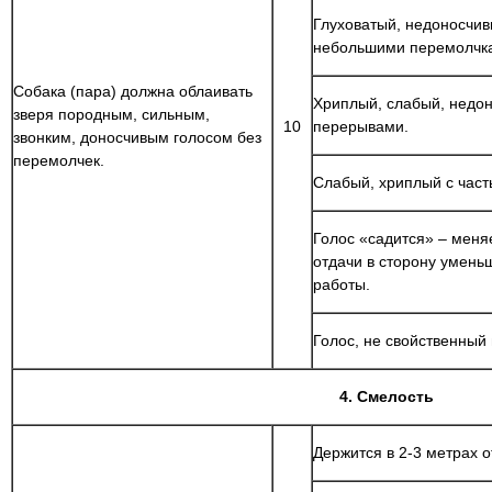
Глуховатый, недоносчив
небольшими перемолчк
Собака (пара) должна облаивать
Хриплый, слабый, недо
зверя породным, сильным,
10
перерывами.
звонким, доносчивым голосом без
перемолчек.
Слабый, хриплый с час
Голос «садится» – меняе
отдачи в сторону умень
работы.
Голос, не свойственный
4. Смелость
Держится в 2-3 метрах о