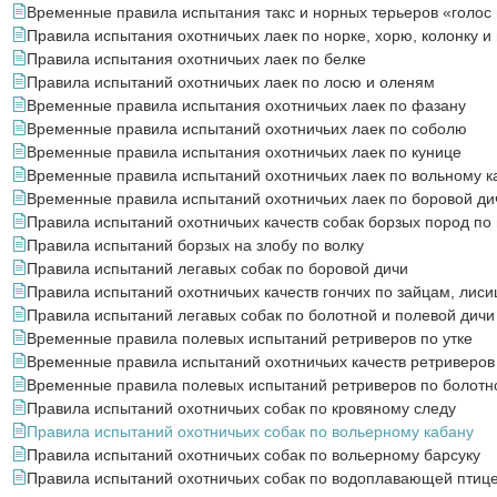
Временные правила испытания такс и норных терьеров «голос 
Правила испытания охотничьих лаек по норке, хорю, колонку и
Правила испытания охотничьих лаек по белке
Правила испытаний охотничьих лаек по лосю и оленям
Временные правила испытания охотничьих лаек по фазану
Временные правила испытаний охотничьих лаек по соболю
Временные правила испытания охотничьих лаек по кунице
Временные правила испытаний охотничьих лаек по вольному к
Временные правила испытаний охотничьих лаек по боровой ди
Правила испытаний охотничьих качеств собак борзых пород по
Правила испытаний борзых на злобу по волку
Правила испытаний легавых собак по боровой дичи
Правила испытаний охотничьих качеств гончих по зайцам, лиси
Правила испытаний легавых собак по болотной и полевой дичи
Временные правила полевых испытаний ретриверов по утке
Временные правила испытаний охотничьих качеств ретриверов 
Временные правила полевых испытаний ретриверов по болотно
Правила испытаний охотничьих собак по кровяному следу
Правила испытаний охотничьих собак по вольерному кабану
Правила испытаний охотничьих собак по вольерному барсуку
Правила испытаний охотничьих собак по водоплавающей птиц