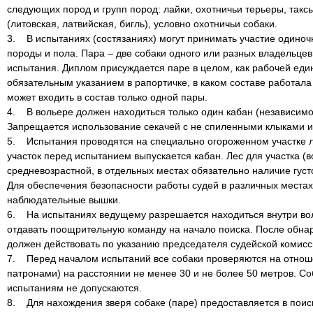
следующих пород и групп пород: лайки, охотничьи терьеры, такс
(литовская, латвийская, бигль), условно охотничьи собаки.
3. В испытаниях (состязаниях) могут принимать участие одиноч
породы и пола. Пара – две собаки одного или разных владельце
испытания. Диплом присуждается паре в целом, как рабочей еди
обязательным указанием в рапортичке, в каком составе работала
может входить в состав только одной пары.
4. В вольере должен находиться только один кабан (независимо о
Запрещается использование секачей с не спиленными клыками и
5. Испытания проводятся на специально огороженном участке л
участок перед испытанием выпускается кабан. Лес для участка (
средневозрастной, в отдельных местах обязательно наличие густ
Для обеспечения безопасности работы судей в различных места
наблюдательные вышки.
6. На испытаниях ведущему разрешается находиться внутри воль
отдавать поощрительную команду на начало поиска. После обна
должен действовать по указанию председателя судейской комис
7. Перед началом испытаний все собаки проверяются на отнош
патронами) на расстоянии не менее 30 и не более 50 метров. Со
испытаниям не допускаются.
8. Для нахождения зверя собаке (паре) предоставляется в поис