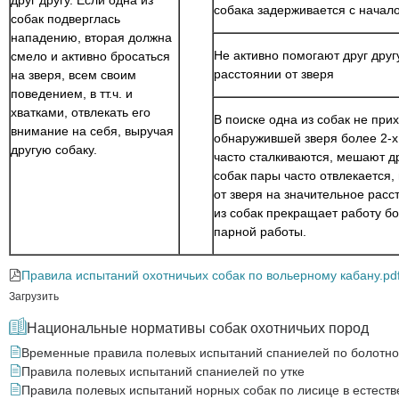
собака задерживается с начало
собак подверглась
нападению, вторая должна
Не активно помогают друг друг
смело и активно бросаться
расстоянии от зверя
на зверя, всем своим
поведением, в тт.ч. и
хватками, отвлекать его
В поиске одна из собак не при
внимание на себя, выручая
обнаружившей зверя более 2-х
другую собаку.
часто сталкиваются, мешают др
собак пары часто отвлекается
от зверя на значительное расс
из собак прекращает работу бо
парной работы.
Правила испытаний охотничьих собак по вольерному кабану.pd
Загрузить
Национальные нормативы собак охотничьих пород
Временные правила полевых испытаний спаниелей по болотно-
Правила полевых испытаний спаниелей по утке
Правила полевых испытаний норных собак по лисице в естеств