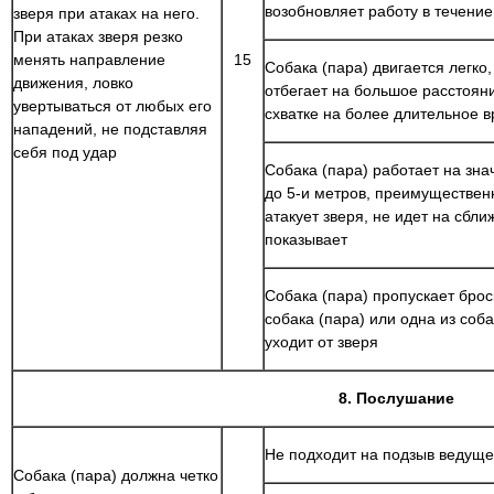
возобновляет работу в течение
зверя при атаках на него.
При атаках зверя резко
менять направление
15
Собака (пара) двигается легко,
движения, ловко
отбегает на большое расстоян
увертываться от любых его
схватке на более длительное 
нападений, не подставляя
себя под удар
Собака (пара) работает на зна
до 5-и метров, преимуществен
атакует зверя, не идет на сбли
показывает
Собака (пара) пропускает брос
собака (пара) или одна из соб
уходит от зверя
8. Послушание
Не подходит на подзыв ведущег
Собака (пара) должна четко