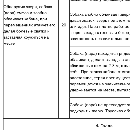
Обнаружив зверя, собака
(пара) смело и злобно
Собака злобно облаивает зверя
облаивает кабана, при
давая хваток, зверь при этом 
перемещениях атакует его,
20
или идет. Пара плотно работает
делая болевые хватки и
зверя, заходя с головы и боков
заставляя кружиться на
возможность незначительно пе
месте
Собака (пара) находится рядом
облаивает, делает выпады в ст
сближаясь с ним на 2-3 м, отв
себя. При атаках кабана отска
расстояние, теряя преимуществ
перемещаться на значительное
удерживается на месте, пытаяс
Собака (пара) не преследует з
подходит к зверю. Трусливо об
4. Голос