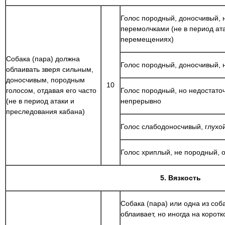
Голос породный, доносчивый, н
перемолчками (не в период ата
перемещениях)
Собака (пара) должна
Голос породный, доносчивый, н
облаивать зверя сильным,
доносчивым, породным
10
голосом, отдавая его часто
Голос породный, но недостато
(не в период атаки и
непрерывно
преследования кабана)
Голос слабодоносчивый, глухо
Голос хриплый, не породный, о
5. Вязкость
Собака (пара) или одна из соб
облаивает, но иногда на корот