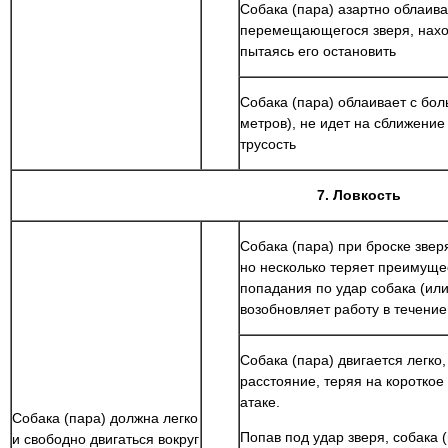
Собака (пара) азартно облаива
перемещающегося зверя, наход
пытаясь его остановить
Собака (пара) облаивает с бо
метров), не идет на сближение
трусость
7. Ловкость
Собака (пара) при броске зверя
но несколько теряет преимущес
попадания по удар собака (или
возобновляет работу в течение
Собака (пара) двигается легко,
расстояние, теряя на коротко
атаке.
Собака (пара) должна легко
Попав под удар зверя, собака 
и свободно двигаться вокруг