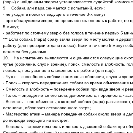
(пары) с найденным зверем устанавливается судейской комиссией
9. Собака или пара снимается с испытаний, если:
- не уходит в поиск от ведущего в течение 3-х минут;
- при обнаружении зверя, не проявляет склонность к работе, не 
5 минут;
- работает по стоячему зверю без голоса в течение первых 5 мину
*** Если собака (пара) сразу взяла зверя по месту молча и держи
работу (для проверки отдачи голоса). Если в течение 5 минут соб
остается без диплома.
10. На испытаниях выявляются и оцениваются следующие охотн
чутье (обоняние, слух и зрение), поиск, смелость и злобность, гол
ловкость, послушание и слаженность в работе (для пар).
- Чутье – способность собаки с помощью обоняния, слуха и зрени
- Поиск – скорость передвижения собаки во время обыскивания м
- Смелость и злобность – поведение собаки при виде зверя и реа
- Голос – определяется его сила, доносчивость, породность, част
- Вязкость – настойчивость, с которой собака (пара) разыскивает
остановки, облаивает остановленного зверя;
- Мастерство атаки – манера поведения собаки около зверя и д
до подхода ведущего на выстрел;
- Ловкость – стремительность и легкость движений собаки при обл
Способность собаки (пары) увертываться от нападений зверя, не