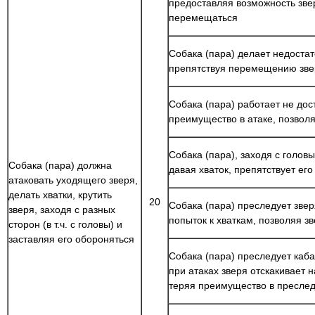
предоставляя возможность зве
перемещаться
Собака (пара) делает недостат
препятствуя перемещению зве
Собака (пара) работает не дос
преимущество в атаке, позвол
Собака (пара), заходя с головы 
Собака (пара) должна
давая хваток, препятствует е
атаковать уходящего зверя,
делать хватки, крутить
20
Собака (пара) преследует зверя
зверя, заходя с разных
попыток к хваткам, позволяя 
сторон (в т.ч. с головы) и
заставляя его обороняться
Собака (пара) преследует каба
при атаках зверя отскакивает 
теряя преимущество в пресле