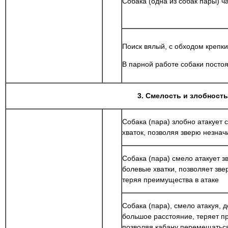
Собака (одна из собак пары) ч
Поиск вялый, с обходом крепки
В парной работе собаки посто
3. Смелость и злобность
Собака (пара) злобно атакует 
хваток, позволяя зверю незна
Собака (пара) смело атакует з
болевые хватки, позволяет зв
теряя преимущества в атаке
Собака (пара), смело атакуя, д
большое расстояние, теряет п
позволяя кабану перемещатьс