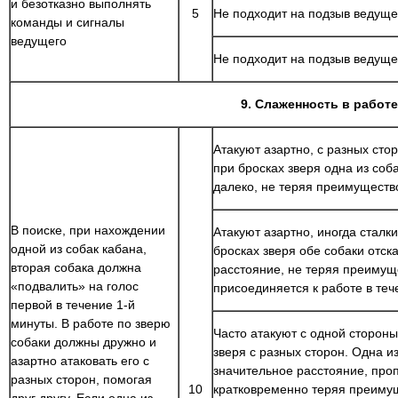
и безотказно выполнять
5
Не подходит на подзыв ведуще
команды и сигналы
ведущего
Не подходит на подзыв ведуще
9. Слаженность в работе
Атакуют азартно, с разных стор
при бросках зверя одна из соб
далеко, не теряя преимущество
В поиске, при нахождении
Атакуют азартно, иногда сталк
одной из собак кабана,
бросках зверя обе собаки отск
вторая собака должна
расстояние, не теряя преимуще
«подвалить» на голос
присоединяется к работе в теч
первой в течение 1-й
минуты. В работе по зверю
Часто атакуют с одной стороны
собаки должны дружно и
зверя с разных сторон. Одна из
азартно атаковать его с
значительное расстояние, проп
разных сторон, помогая
10
кратковременно теряя преимущ
друг другу. Если одна из