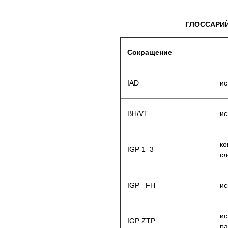
ГЛОССАРИ
Сокращение
IAD
ис
BH/VT
ис
ко
IGP 1–3
сл
IGP –FH
ис
ис
IGP ZTP
ра