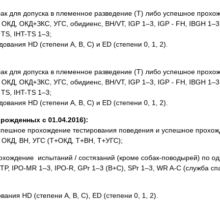
к для допуска в племенное разведение (Т) либо успешное прохож
КД, ОКД+ЗКС, УГС, обидиенс, BH/VT, IGP 1–3, IGP - FH, IBGH 1–3,
 TS, IHT-TS 1–3;
ания HD (степени A, B, C) и ED (степени 0, 1, 2).
к для допуска в племенное разведение (Т) либо успешное прохож
КД, ОКД+ЗКС, УГС, обидиенс, BH/VT, IGP 1–3, IGP - FH, IBGH 1–3,
 TS, IHT-TS 1–3;
ания HD (степени A, B, C) и ED (степени 0, 1, 2).
жденных с 01.04.2016):
 успешное прохождение тестирования поведения и успешное прохож
 ОКД, ВН, УГС (Т+ОКД, Т+BH, Т+УГС);
охождение испытаний / состязаний (кроме собак-поводырей) по од
P, IPO-MR 1–3, IPO-R, GPr 1–3 (B+C), SPr 1–3, WR A-C (служба сп
ния HD (степени A, B, C), ED (степени 0, 1, 2).