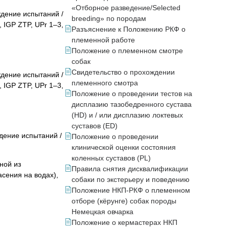
«Отборное разведение/Selected
дение испытаний /
breeding» по породам
 IGP ZTP, UPr 1–3,
Разъяснение к Положению РКФ о
племенной работе
Положение о племенном смотре
собак
Свидетельство о прохождении
дение испытаний /
племенного смотра
 IGP ZTP, UPr 1–3,
Положение о проведении тестов на
дисплазию тазобедренного сустава
(HD) и / или дисплазию локтевых
суставов (ED)
дение испытаний /
Положение о проведении
клинической оценки состояния
коленных суставов (PL)
ной из
Правила снятия дисквалификации
асения на водах),
собаки по экстерьеру и поведению
Положение НКП-РКФ о племенном
отборе (кёрунге) собак породы
Немецкая овчарка
Положение о кермастерах НКП