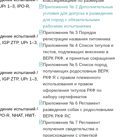
классификацией по размерам
UPr 1–3, IPO-R,
Приложение № 2 Дополнительные
условия для допуска в разведение
для пород с обязательными
рабочими испытаниями
Приложение № 3 Порядок
дение испытаний /
регистрации названия питомника
 IGP ZTP, UPr 1–3,
Приложение № 4 Список титулов и
тестов, подлежащих внесению в
ВЕРК РКФ, и принятые сокращения
Приложение № 5 Список пород,
получающих родословные ВЕРК
дение испытаний /
РКФ R c правом племенного
 IGP ZTP, UPr 1–3,
использования и правом
оформления титулов РКФ по
набору сертификатов
Приложение № 6 Регламент
дение испытаний /
разведения собак с родословными
IPO-R, NHAT, HWT-
ВЕРК РКФ RC
Приложение № 7 Регламент
получения свидетельства о
происхождении с отметкой