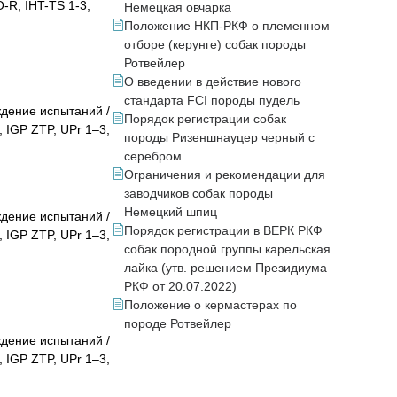
-R, IHT-TS 1-3,
Немецкая овчарка
Положение НКП-РКФ о племенном
отборе (керунге) собак породы
Ротвейлер
О введении в действие нового
стандарта FCI породы пудель
дение испытаний /
Порядок регистрации собак
 IGP ZTP, UPr 1–3,
породы Ризеншнауцер черный с
серебром
Ограничения и рекомендации для
заводчиков собак породы
Немецкий шпиц
дение испытаний /
Порядок регистрации в ВЕРК РКФ
 IGP ZTP, UPr 1–3,
собак породной группы карельская
лайка (утв. решением Президиума
РКФ от 20.07.2022)
Положение о кермастерах по
породе Ротвейлер
дение испытаний /
 IGP ZTP, UPr 1–3,