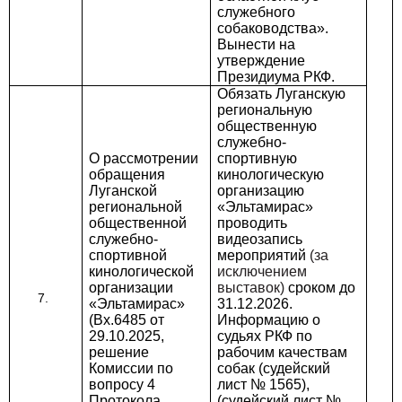
служебного
собаководства».
Вынести на
утверждение
Президиума РКФ.
Обязать Луганскую
региональную
общественную
служебно-
О рассмотрении
спортивную
обращения
кинологическую
Луганской
организацию
региональной
«Эльтамирас»
общественной
проводить
служебно-
видеозапись
спортивной
мероприятий
(за
кинологической
исключением
организации
выставок)
сроком до
«Эльтамирас»
31.12.2026.
(Вх.6485 от
Информацию о
29.10.2025,
судьях РКФ по
решение
рабочим качествам
Комиссии по
собак (судейский
вопросу 4
лист № 1565),
Протокола
(судейский лист №