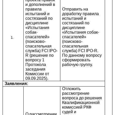
и дополнений в
правила
Отправить на
испытаний и
доработку правила
состязаний по
испытаний и
дисциплине
состязаний по
«Испытания
дисциплине
собак-
«Испытания собак-
спасателей»
спасателей»
(поисково-
(поисково-
спасательная
спасательная
служба) FCI IPO-
служба) FCI IPO-R.
R (решение по
По данному вопросу
вопросу 1
сформировать
Протокола
рабочую группу.
заседания
Комиссии от
09.09.2025).
Заявления:
Отложить
рассмотрение
вопроса до решения
Квалификационной
комиссией РКФ
судей и
О рассмотрении