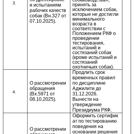
принять за
и испытаниям
исключением собак,
рабочих качеств
которые не достигли
собак (Вн.327 от
минимального
07.10.2025).
возраста в
соответствии с
Положением РКФ о
проведении
тестирования,
испытаний и
состязаний собак
(кроме испытаний и
состязаний
охотничьих собак).
Продлить срок
временных правил
О рассмотрении
по дисциплине
обращения
Аджилити до
(Вх.5971 от
31.12.2026.
08.10.2025).
Вынести на
утверждение
Президиума РКФ.
Оформить сертифик
ат по тестированию
поведения на
О рассмотрении
основании решения