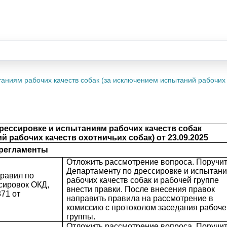
аниям рабочих качеств собак (за исключением испытаний рабочих 
ессировке и испытаниям рабочих качеств собак
 рабочих качеств охотничьих собак) от 23.09.2025
 регламенты
Отложить рассмотрение вопроса. Поручи
Департаменту по дрессировке и испытан
правил по
рабочих качеств собак и рабочей группе
сировок ОКД,
внести правки. После внесения правок
371 от
направить правила на рассмотрение в
комиссию с протоколом заседания рабоче
группы.
Отложить рассмотрение вопроса. Поручи