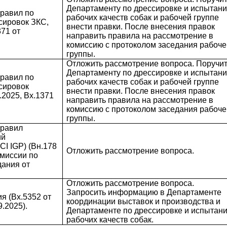
Департаменту по дрессировке и испытан
правил по
рабочих качеств собак и рабочей группе
сировок ЗКС,
внести правки. После внесения правок
371 от
направить правила на рассмотрение в
комиссию с протоколом заседания рабоче
группы.
Отложить рассмотрение вопроса. Поручи
Департаменту по дрессировке и испытан
правил по
рабочих качеств собак и рабочей группе
сировок
внести правки. После внесения правок
.2025, Вх.1371
направить правила на рассмотрение в
комиссию с протоколом заседания рабоче
группы.
правил
ий
CI IGP) (Вн.178
Отложить рассмотрение вопроса.
омиссии по
дания от
Отложить рассмотрение вопроса.
Запросить информацию в Департаменте
я (Вх.5352 от
координации выставок и производства и
9.2025).
Департаменте по дрессировке и испытан
рабочих качеств собак.