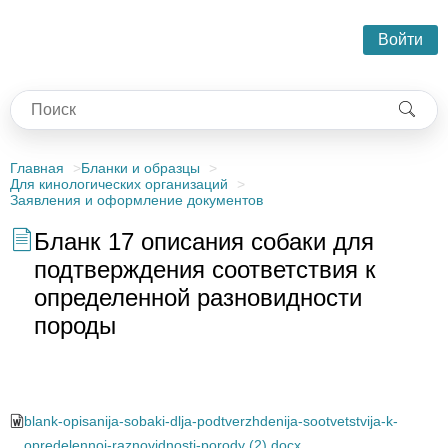
Войти
Главная
Бланки и образцы
Для кинологических организаций
Заявления и оформление документов
Бланк 17 описания собаки для
подтверждения соответствия к
определенной разновидности
породы
12
blank-opisanija-sobaki-dlja-podtverzhdenija-sootvetstvija-k-
opredelennoj-raznovidnosti-porody (2).docx