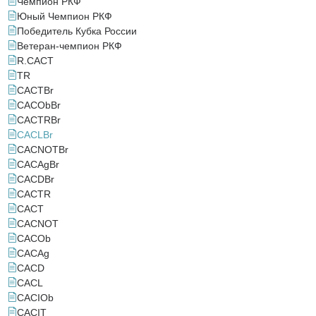
Чемпион РКФ
Юный Чемпион РКФ
Победитель Кубка России
Ветеран-чемпион РКФ
R.CACT
TR
САСТBr
САСObBr
САСTRBr
САСLBr
САСNOTBr
САСAgBr
САСDBr
CACTR
CACT
CACNOT
CACOb
CACAg
CACD
CACL
САСIOb
САСIT