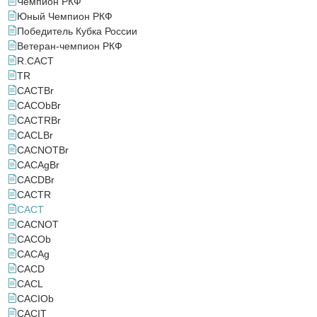
Чемпион РКФ
Юный Чемпион РКФ
Победитель Кубка России
Ветеран-чемпион РКФ
R.CACT
TR
САСТBr
САСObBr
САСTRBr
САСLBr
САСNOTBr
САСAgBr
САСDBr
CACTR
CACT
CACNOT
CACOb
CACAg
CACD
CACL
САСIOb
САСIT