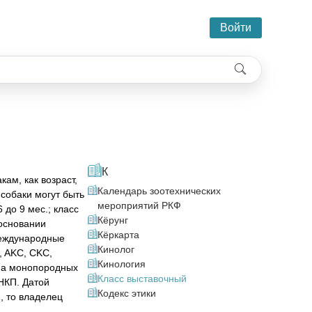
Войти
К
ам, как возраст,
Календарь зоотехнических
собаки могут быть
мероприятий РКФ
 до 9 мес.; класс
Кёрунг
 основании
Кёркарта
международные
Кинолог
, AKC, CKC,
Кинология
Ф на монопородных
Класс выставочный
НКП. Датой
Кодекс этики
, то владелец