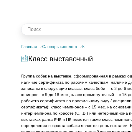
Главная
Словарь кинолога
К
Класс выставочный
Группа собак на выставке, сформированная в рамках одн
наличие сертификата по рабочим качествам, наличие ди
записаны в следующие классы: класс беби – с 3 до 6 мес
юниоров– с 9 до 18 мес.; класс промежуточный – с 15 до
рабочего сертификата по профильному виду / дисципли
сертификаты); класс чемпионов – с 15 мес. на основани
интерчемпиона по красоте (C.I.B.) или интерчемпиона по
выставках ранга КЧК и ПК имеется также класс чемпион
определения возраста собаки является день выставки. 
вправе самостоятельно решить, в какой класс регистрир