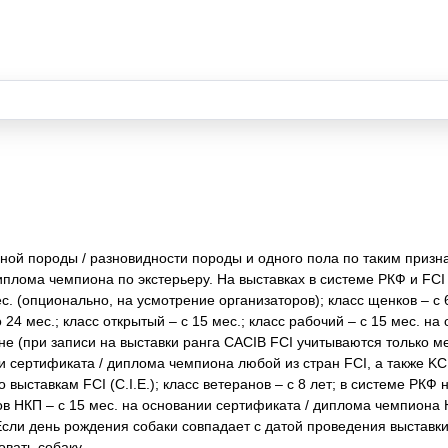
ой породы / разновидности породы и одного пола по таким признак
плома чемпиона по экстерьеру. На выставках в системе РКФ и FCI 
. (опционально, на усмотрение организаторов); класс щенков – с 6
 24 мес.; класс открытый – с 15 мес.; класс рабочий – с 15 мес. на
не (при записи на выставки ранга CACIB FCI учитываются только 
и сертификата / диплома чемпиона любой из стран FCI, а также KC
 выставкам FCI (C.I.E.); класс ветеранов – с 8 лет; в системе РК
ов НКП – с 15 мес. на основании сертификата / диплома чемпиона 
Если день рождения собаки совпадает с датой проведения выставки
овать собаку.