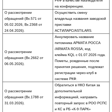
РКФ в качестве наблюдателя
на конференцию.
О рассмотрении
Осуществить смену
обращений (Вх.571 от
владельца названия заводской
05.02.2026, Вх.2368 от
приставки
24.04.2026).
АСТИЛАРС/
ASTILARS
.
Аннулировать название
питомника
АРМАТА РОССА
/
ARMATA ROSSA
, код
О рассмотрении
клейма
KQL
с 01.07.2026 года.
обращения (Вх.2662 от
Пометы, рожденные после
06.05.2026).
принятия решения, подлежат
регистрации через клуб в
системе РКФ.
Обратиться в НКО Китая за
О рассмотрении
дополнительной
обращения (Вх.1788 от
информацией, направить
31.03.2026).
повторный запрос в РОО РСПС
и КС в РБ «К-9 ПАРК»