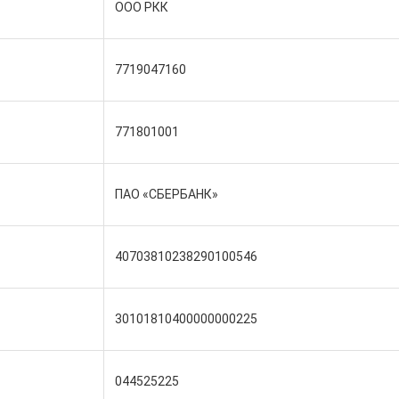
ООО РКК
7719047160
771801001
ПАО «СБЕРБАНК»
40703810238290100546
30101810400000000225
044525225