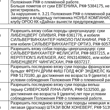
я
Положения РКФ о племенной работе.
Больше пометов от суки ЕВГЕНИКА, РКФ 5384175, не
регистрировать.
За нарушение п. 3.21 Положения РКФ о племенной р
заводчику и владельцу питомника НОУБЛ КОМПАНИ
клубу ОРОО КК «Дайна» вынести предупреждение.
Разрешить вязку собак породы цвергшнауцер: суки
я
ЛИБЕНЦВЕРГ ОЛИВИЯ,
РКФ 6361776, и кобеля
СИЛЬВЕР'ВИНХАНТЕР НИКОЛО ПАГАНИНИ, РКФ 72
или кобеля СИЛЬВЕР'ВИНХАНТЕР ОРТИЗ, РКФ 6057
Разрешить вязку собак породы цвергшнауцер: суки
я
СИЛЬВЕР'ВИНХАНТЕР ФЕЛИСИТИ, РКФ 6837215, и 
REPITITION'S AVENGER, AKC RN31409601, или кобе
ЛИБЕНЦВЕРГ ЧИНГИСХАН, РКФ 6837217.
Разрешить последнюю вязку суки породы французски
я
бульдог ФРЕНЧ ДРИМ ФИШ ГОЛД ФОР ЭНДЖЕЛС К
РКФ 5170180, до достижения ею возраста 9 (девяти) л
условии соблюдения Положения РКФ о племенной ра
Разрешить последнюю вязку суки породы
вельш
я
терьер СИВЕРСКИЙ ЛУНА-ЛИРА, РКФ 5132500, до
достижения ею возраста 9 (девяти) лет при условии
соблюдения Положения РКФ о племенной работе.
Разрешить последнюю вязку суки породы немецкая ж
я
легавая (дратхаар) ШТАЗИ ВОМ ХОНЕВЕРГ, РКФ 5139