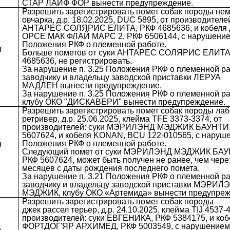
СТАР ЛАЙФ ФОР вынести предупреждение.
Разрешить зарегистрировать помет собак породы не
овчарка, д.р. 18.02.2025, DUC 5895, от производителей
АНТАРЕС СОЛЯРИС ЕЛИТА, РКФ 4685636, и кобеля
ОРСЕ МАК ФЛАЙ МАРС 2, РКФ 6506144, с нарушени
Положения РКФ о племенной работе.
я
Больше пометов от суки АНТАРЕС СОЛЯРИС ЕЛИТА
4685636, не регистрировать.
За нарушение п. 3.25 Положения РКФ о племенной р
заводчику и владельцу заводской приставки ЛЕРУА
МАДЛЕН вынести предупреждение.
За нарушение п. 3.25 Положения РКФ о племенной р
клубу ОКО "ДИСКАВЕРИ" вынести предупреждение.
Разрешить зарегистрировать помет собак породы ла
ретривер, д.р. 25.06.2025, клейма TFE 3373-3374, от
производителей: суки МЭРИЛЭНД МЭДЖИК БАУНТИ
5607624, и кобеля KONAN, BCU 122-010565, с наруш
Положения РКФ о племенной работе.
я
Следующий помет от суки МЭРИЛЭНД МЭДЖИК БАУ
РКФ 5607624, может быть получен не ранее, чем чере
месяцев с даты рождения последнего помета.
За нарушение п. 3.21 Положения РКФ о племенной р
заводчику и владельцу заводской приставки МЭРИЛ
МЭДЖИК, клубу ОКО «Артемида» вынести предупреж
Разрешить зарегистрировать помет собак породы
джек рассел терьер, д.р. 24.10.2025, клейма TIJ 4537-4
производителей: суки ЕВГЕНИКА, РКФ 5384175, и коб
ФОРТДОГ'ЯР АРХИМЕД, РКФ 5003549, с нарушение