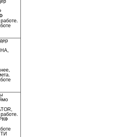
дер
Ф
КФ
работе.
аботе
рдер
ИНА,
нее,
ета.
аботе
ды
еймо
ATOR,
работе.
 РКФ
аботе
ИТИ