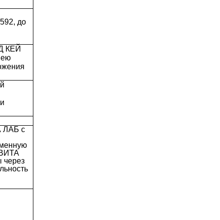
92, до
ЛД КЕЙ
 ею
ложения
ий
ии
 ЛАБ с
еменную
 ВИТА
ы через
льность