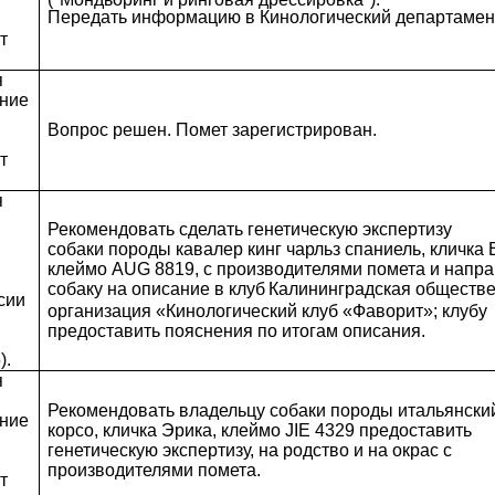
Передать информацию в Кинологический департамен
т
я
ение
Вопрос решен. Помет зарегистрирован.
т
я
Рекомендовать сделать генетическую экспертизу
собаки породы кавалер кинг чарльз спаниель, кличка 
клеймо AUG 8819, с производителями помета и напра
собаку на описание в клуб
Калининградская обществ
сии
организация «Кинологический клуб «Фаворит»; клубу
предоставить пояснения по итогам описания.
).
я
Рекомендовать владельцу собаки породы итальянски
ение
корсо, кличка Эрика, клеймо JIE 4329 предоставить
генетическую экспертизу, на родство и на окрас с
производителями помета.
т