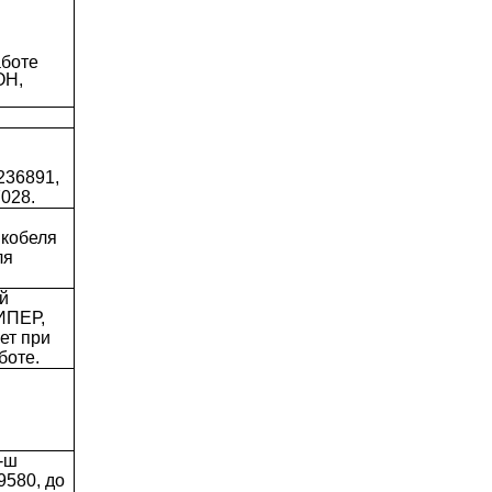
аботе
ОН,
36891,
028.
кобеля
ля
й
ИПЕР,
ет при
боте.
-ш
580, до