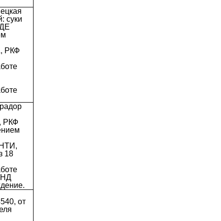
мецкая
: суки
 ДЕ
ем
, РКФ
аботе
аботе
брадор
, РКФ
ением
НТИ,
з 18
аботе
ЭНД
дение.
540, от
еля
м