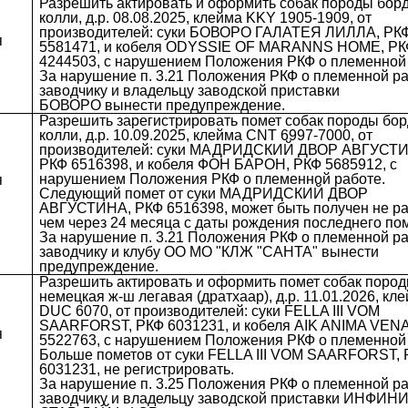
Разрешить актировать и оформить собак породы бор
колли, д.р. 08.08.2025, клейма KKY 1905-1909, от
производителей: суки БОВОРО ГАЛАТЕЯ ЛИЛЛА, РК
я
5581471, и кобеля ODYSSIE OF MARANNS HOME, Р
4244503, с нарушением Положения РКФ о племенной 
За нарушение п. 3.21 Положения РКФ о племенной р
заводчику и владельцу заводской приставки
БОВОРО вынести предупреждение.
Разрешить зарегистрировать помет собак породы бо
колли, д.р. 10.09.2025, клейма CNT 6997-7000, от
производителей: суки МАДРИДСКИЙ ДВОР АВГУСТ
РКФ 6516398, и кобеля ФОН БАРОН, РКФ 5685912, с
нарушением Положения РКФ о племенной работе.
я
Следующий помет от суки МАДРИДСКИЙ ДВОР
АВГУСТИНА, РКФ 6516398, может быть получен не ра
чем через 24 месяца с даты рождения последнего пом
За нарушение п. 3.21 Положения РКФ о племенной р
заводчику и клубу ОО МО "КЛЖ "САНТА" вынести
предупреждение.
Разрешить актировать и оформить помет собак поро
немецкая ж-ш легавая (дратхаар), д.р. 11.01.2026, кл
DUC 6070, от производителей: суки FELLA III VOM
SAARFORST, РКФ 6031231, и кобеля AIK ANIMA VEN
я
5522763, с нарушением Положения РКФ о племенной 
Больше пометов от суки FELLA III VOM SAARFORST,
6031231, не регистрировать.
За нарушение п. 3.25 Положения РКФ о племенной р
заводчику и владельцу заводской приставки ИНФИН