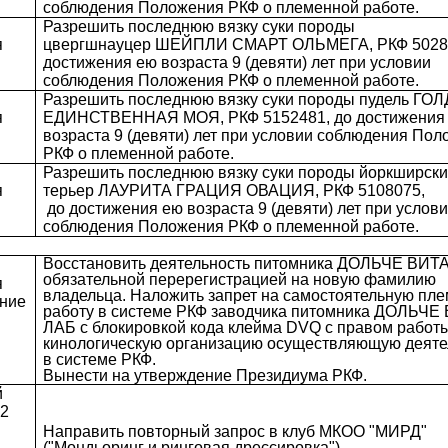
соблюдения Положения РКФ о племенной работе.
Разрешить последнюю вязку суки породы
я
цвергшнауцер ШЕЙПЛИ СМАРТ ОЛЬМЕГА, РКФ 50285
достижения ею возраста 9 (девяти) лет при условии
соблюдения Положения РКФ о племенной работе.
Разрешить последнюю вязку суки породы пудель ГО
я
ЕДИНСТВЕННАЯ МОЯ, РКФ 5152481, до достижения
возраста 9 (девяти) лет при условии соблюдения По
РКФ о племенной работе.
Разрешить последнюю вязку суки породы йоркширск
я
терьер ЛАУРИТА ГРАЦИЯ ОВАЦИЯ, РКФ 5108075,
до достижения ею возраста 9 (девяти) лет при услов
соблюдения Положения РКФ о племенной работе.
Восстановить деятельность питомника ДОЛЬЧЕ ВИТА
обязательной перерегистрацией на новую фамилию
я
владельца. Наложить запрет на самостоятельную пл
ение
работу в системе РКФ заводчика питомника ДОЛЬЧЕ
ЛАБ с блокировкой кода клейма DVQ с правом работ
кинологическую организацию осуществляющую деяте
в системе РКФ.
Вынести на утверждение Президиума РКФ.
й
12
Направить повторный запрос в клуб МКОО "МИРД"
("Мондьоринг и ринговая дрессировка").