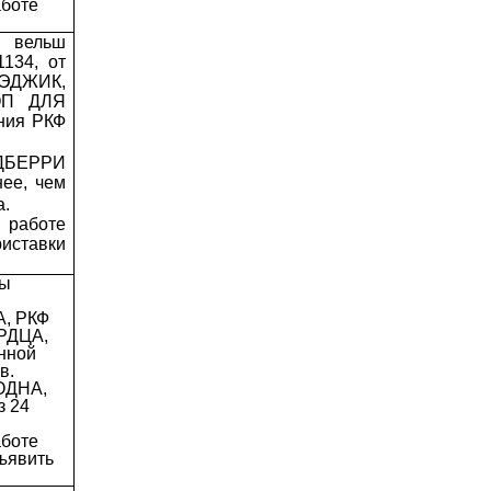
аботе
ы вельш
1134, от
МЭДЖИК,
ОП ДЛЯ
ния РКФ
ДБЕРРИ
нее, чем
а.
 работе
ставки
ды
А, РКФ
РДЦА,
нной
в.
ОДНА,
з 24
аботе
ъявить