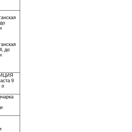
ганская
до
и
ганская
, до
и
ЕТИЦИЯ
аста 9
 о
вчарка
ии
и