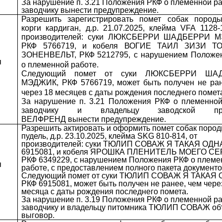
За нарушение п. 3.21 Положения РКФ о племенной р
заводчику вынести предупреждение.
Разрешить зарегистрировать помет собак пород
корги кардиган, д.р. 21.07.2025, клейма VFA 1128-
производителей: суки ЛЮКСБЕРРИ ШАДБЕРРИ 
РКФ 5766719, и кобеля ВОГИЕ ТАИЛ ЗИЗИ Т
ЗОНЕНВЕЛЬТ, РКФ
5212795, с нарушением Положе
я
о племенной работе.
Следующий помет от суки ЛЮКСБЕРРИ ША
МЭДЖИК, РКФ 5766719,
может быть получен не ра
через 18 месяцев с даты рождения последнего помет
За нарушение п. 3.21 Положения РКФ о племенной
заводчику и владельцу заводской при
ВЕЛФРЕНД вынести предупреждение.
Разрешить актировать и оформить помет собак поро
пудель, д.р. 23.10.2025, клейма SKG 810-814, от
производителей: суки ТЮЛИП СОВАЖ Я ТАКАЯ ОДН
6915081, и кобеля ЯРОШКА ПЛЕНИТЕЛЬ МОЕГО СЕ
РКФ 6349229, с нарушением Положения РКФ о племе
я
работе, с предоставлением полного пакета документо
Следующий помет от суки ТЮЛИП СОВАЖ Я ТАКАЯ 
РКФ 6915081, может быть получен не ранее, чем чере
месяца с даты рождения последнего помета.
За нарушение п. 3.19 Положения РКФ о племенной р
заводчику и владельцу питомника ТЮЛИП СОВАЖ об
выговор.