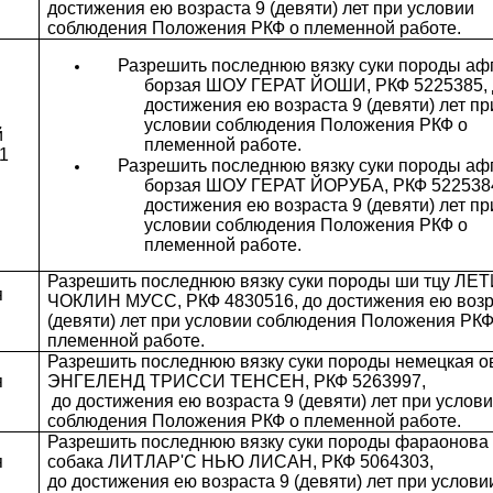
достижения ею возраста 9 (девяти) лет при условии
соблюдения Положения РКФ о племенной работе.
Разрешить последнюю вязку суки породы аф
борзая ШОУ ГЕРАТ ЙОШИ, РКФ 5225385, 
достижения ею возраста 9 (девяти) лет пр
условии соблюдения Положения РКФ о
й
племенной работе.
11
Разрешить последнюю вязку суки породы аф
борзая ШОУ ГЕРАТ ЙОРУБА, РКФ 5225384
достижения ею возраста 9 (девяти) лет пр
условии соблюдения Положения РКФ о
племенной работе.
Разрешить последнюю вязку суки породы ши тцу Л
я
ЧОКЛИН МУСС, РКФ 4830516, до достижения ею возр
(девяти) лет при условии соблюдения Положения РКФ
племенной работе.
Разрешить последнюю вязку суки породы немецкая о
я
ЭНГЕЛЕНД ТРИССИ ТЕНСЕН, РКФ 5263997,
до достижения ею возраста 9 (девяти) лет при услов
соблюдения Положения РКФ о племенной работе.
Разрешить последнюю вязку суки породы фараонова
я
собака ЛИТЛАР'С НЬЮ ЛИСАН, РКФ 5064303,
до достижения ею возраста 9 (девяти) лет при услови