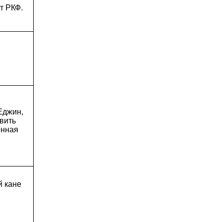
т РКФ.
Еджин,
вить
енная
й кане