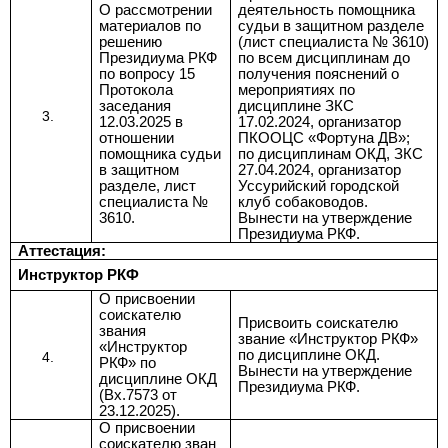
О рассмотрении
деятельность помощника
материалов по
судьи в защитном разделе
решению
(лист специалиста № 3610)
Президиума РКФ
по всем дисциплинам до
по вопросу 15
получения пояснений о
Протокола
мероприятиях по
заседания
дисциплине ЗКС
12.03.2025 в
17.02.2024, организатор
отношении
ПКООЦС «Фортуна ДВ»;
помощника судьи
по дисциплинам ОКД, ЗКС
в защитном
27.04.2024, организатор
разделе, лист
Уссурийский городской
специалиста №
клуб собаководов.
3610.
Вынести на утверждение
Президиума РКФ.
Аттестация:
Инструктор РКФ
О присвоении
соискателю
Присвоить соискателю
звания
звание
«Инструктор РКФ»
«Инструктор
по дисциплине ОКД.
РКФ» по
Вынести на утверждение
дисциплине ОКД
Президиума РКФ.
(Вх.7573 от
23.12.2025).
О присвоении
соискателю
зван