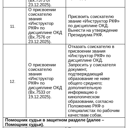
(Вх.7575 от
23.12.2025).
О присвоении
соискателю
Присвоить соискателю
звания
звание
«Инструктор РКФ»
«Инструктор
по дисциплине ОКД.
РКФ» по
Вынести на утверждение
дисциплине ОКД
Президиума РКФ.
(Вх.7576 от
23.12.2025).
Отказать соискателю в
присвоении
звания
«Инструктор РКФ» по
дисциплине ОКД.
О присвоении
Запросить у соискателя
соискателю
документ,
звания
подтверждающий
«Инструктор
образование не ниже
РКФ» по
общего среднего;
дисциплине ОКД
дополнительную
(Вх.7533 от
информацию о
19.12.2025).
кинологическом
образовании, согласно
Положению РКФ о
специалистах по рабочим
качествам собак.
Помощник судьи в защитном разделе (далее –
Помощник судьи).