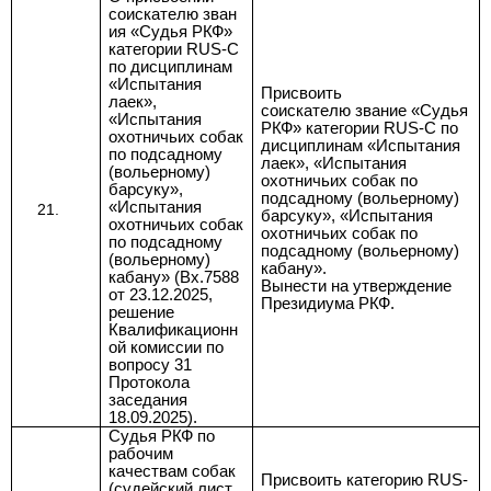
соискателю зван
ия «Судья РКФ»
категории RUS-C
по дисциплинам
«Испытания
Присвоить
лаек»,
соискателю
звание «Судья
«Испытания
РКФ»
категории RUS-C по
охотничьих собак
дисциплинам «Испытания
по подсадному
лаек», «Испытания
(вольерному)
охотничьих собак по
барсуку»,
подсадному (вольерному)
«Испытания
барсуку», «Испытания
охотничьих собак
охотничьих собак по
по подсадному
подсадному (вольерному)
(вольерному)
кабану».
кабану» (Вх.7588
Вынести на утверждение
от 23.12.2025,
Президиума РКФ.
решение
Квалификационн
ой комиссии по
вопросу 31
Протокола
заседания
18.09.2025).
Судья РКФ по
рабочим
качествам собак
Присвоить категорию RUS-
(судейский лист