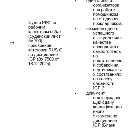
один отзыв от
организатора
при работе
помощником
на стадионе/
Судья РКФ по
прокладчиком;
рабочим
не менее одного
качествам собак
успешного
(судейский лист
выступления в
№ 700) –
качестве
присвоение
проводника с
категории RUS-Q
самостоятель
по дисциплине
но
IGP
(Вх.7508 от
подготовленно
18.12.2025
).
й собакой на
сертификатны
х состязаниях
по классу
сложности
IGP-3;
документ,
подтверждаю
щий сдачу
квалификацио
нного
экзамена по
дисциплине
IGP (Бланк