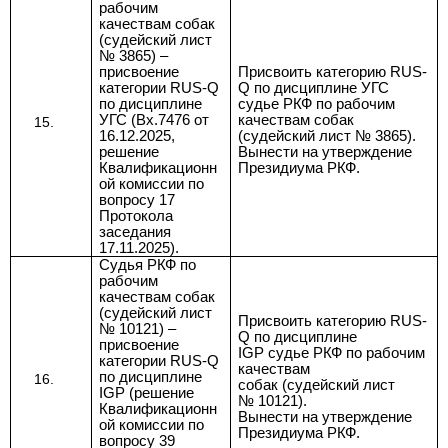
рабочим
качествам собак
(судейский лист
№ 3865) –
присвоение
Присвоить категорию
RUS-
категории RUS-Q
Q по дисциплине УГС
по дисциплине
судье РКФ по рабочим
УГС (Вх.7476 от
качествам собак
16.12.2025,
(судейский лист № 3865).
решение
Вынести на утверждение
Квалификационн
Президиума РКФ
.
ой комиссии по
вопросу 17
Протокола
заседания
17.11.2025).
Судья РКФ по
рабочим
качествам собак
(судейский лист
Присвоить категорию RUS-
№ 10121) –
Q по дисциплине
присвоение
IGP
судье РКФ по рабочим
категории RUS-Q
качествам
по дисциплине
собак (судейский лист
IGP
(решение
№ 10121).
Квалификационн
Вынести на утверждение
ой комиссии по
Президиума РКФ.
вопросу 39