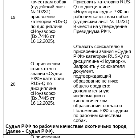
качествам собак
Присвоить категорию
RUS-
(судейский лист
Q
по дисциплине
№ 10231) –
«Ноузворк» судье РКФ по
присвоение
рабочим качествам собак
категории RUS-Q
(судейский лист № 10231
).
по дисциплине
Вынести на утверждение
«Ноузворк»
Президиума РКФ.
(Вх.7446 от
16.12.2025).
Отказать соискателю в
присвоении
звания «Судья
РКФ» категории RUS-Q по
дисциплине «Ноузворк».
О присвоении
Запросить у соискателя
соискателю
документ,
звания «Судья
подтверждающий
РКФ» категории
образование не ниже
RUS-Q по
общего среднего;
дисциплине
дополнительную
«Ноузворк»
информацию о
(Вх.7445 от
кинологическом
16.12.2025
).
образовании, согласно
Положению РКФ
о судьях
по рабочим качествам
собак
.
Судья РКФ по рабочим качествам охотничьих пород
(далее – Судья РКФ).
О присвоении