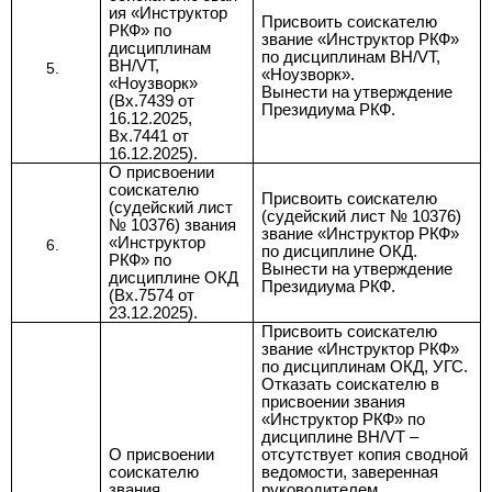
ия «Инструктор
Присвоить соискателю
РКФ» по
звание
«Инструктор РКФ»
дисциплинам
по дисциплинам BH/VT,
BH/VT,
«Ноузворк».
«Ноузворк»
Вынести на утверждение
(Вх.7439 от
Президиума РКФ.
16.12.2025,
Вх.7441 от
16.12.2025
).
О присвоении
соискателю
Присвоить соискателю
(судейский лист
(
судейский лист № 10376)
№ 10376) звания
звание
«Инструктор РКФ»
«Инструктор
по дисциплине ОКД.
РКФ» по
Вынести на утверждение
дисциплине ОКД
Президиума РКФ.
(Вх.7574 от
23.12.2025).
Присвоить соискателю
звание
«Инструктор РКФ»
по дисциплинам ОКД, УГС.
Отказать соискателю в
присвоении звания
«
Инструктор РКФ» по
дисциплине BH/VT –
О присвоении
отсутствует
копия сводной
соискателю
ведомости, заверенная
звания
руководителем