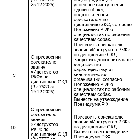
25.12.2025).
успешное выступление
одной собаки,
подготовленной
соискателем по
дисциплине ЗКС, согласно
Положению РКФ о
специалистах по рабочим
качествам собак.
Присвоить соискателю
звание
«Инструктор РКФ»
по дисциплине ОКД.
О присвоении
Запросить дополнительное
соискателю
ходатайство-
звания
характеристику от
«Инструктор
кинологической
РКФ» по
организации, согласно
дисциплине ОКД
Положению РКФ о
(Вх.7530 от
специалистах по рабочим
19.12.2025).
качествам собак.
Вынести на утверждение
Президиума РКФ.
О присвоении
соискателю
Присвоить соискателю
звания
звание
«Инструктор РКФ»
«Инструктор
по дисциплине ОКД.
РКФ» по
Вынести на утверждение
дисциплине ОКД
Президиума РКФ.