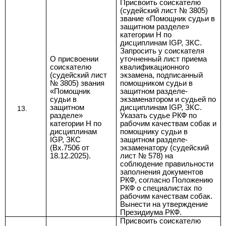
Присвоить соискателю
(судейский лист № 3805)
звание «Помощник судьи в
защитном разделе»
категории Н по
дисциплинам IGP, ЗКС.
Запросить у соискателя
О присвоении
уточненный лист приема
соискателю
квалификационного
(судейский лист
экзамена, подписанный
№ 3805) звания
помощником судьи в
«Помощник
защитном разделе-
судьи в
экзаменатором и судьей по
защитном
дисциплинам IGP, ЗКС.
разделе»
Указать судье РКФ по
категории Н по
рабочим качествам собак и
дисциплинам
помощнику судьи в
IGP, ЗКС
защитном разделе-
(Вх.7506 от
экзаменатору (судейский
18.12.2025).
лист № 578) на
соблюдение правильности
заполнения документов
РКФ, согласно
Положению
РКФ о специалистах по
рабочим качествам собак
.
Вынести на утверждение
Президиума РКФ.
Присвоить соискателю