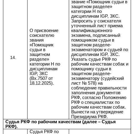
звание «Помощник судьи в
защитном разделе»
категории Н по
дисциплинам IGP, ЗКС.
Запросить у соискателя
уточненный лист приема
О присвоение
квалификационного
соискателю
экзамена, подписанный
звания
помощником судьи в
«Помощник
защитном разделе-
судьи в
экзаменатором и судьей по
защитном
дисциплинам IGP, ЗКС.
разделе»
Указать судье РКФ по
категории Н по
рабочим качествам собак и
дисциплинам
помощнику судьи в
IGP, ЗКС
защитном разделе-
(Вх.7507 от
экзаменатору (судейский
18.12.2025).
лист № 578) на
соблюдение правильности
заполнения документов
РКФ, согласно
Положению
РКФ о специалистах по
рабочим качествам собак
.
Вынести на утверждение
Президиума РКФ.
Судья РКФ по рабочим качествам (далее – Судья
РКФ).
Судья РКФ по