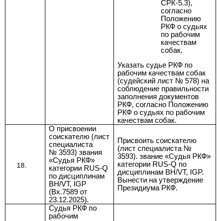
СРК-5.3),
согласно
Положению
РКФ о судьях
по рабочим
качествам
собак.
Указать судье РКФ по
рабочим качествам собак
(судейский лист № 578) на
соблюдение правильности
заполнения документов
РКФ, согласно
Положению
РКФ
о судьях по рабочим
качествам собак.
О присвоении
соискателю (лист
Присвоить соискателю
специалиста
(лист специалиста №
№ 3593) звания
3593).
звание «Судья РКФ»
«Судья РКФ»
категории RUS-Q по
категории RUS-Q
дисциплинам BH/VT, IGP.
по дисциплинам
Вынести на утверждение
BH/VT, IGP
Президиума РКФ.
(Вх.7589 от
23.12.2025
).
Судья РКФ по
рабочим