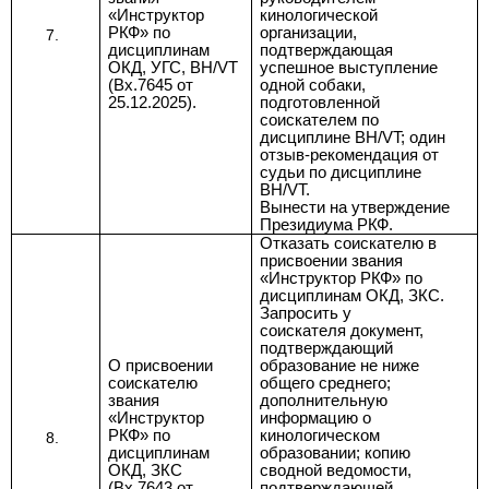
«Инструктор
кинологической
РКФ» по
организации,
дисциплинам
подтверждающая
ОКД, УГС, BH/VT
успешное выступление
(Вх.7645 от
одной собаки,
25.12.2025).
подготовленной
соискателем по
дисциплине BH/VT; один
отзыв-рекомендация от
судьи по дисциплине
BH/VT.
Вынести на утверждение
Президиума РКФ.
Отказать соискателю в
присвоении
звания
«Инструктор РКФ» по
дисциплинам ОКД, ЗКС.
Запросить у
соискателя документ,
подтверждающий
О присвоении
образование не ниже
соискателю
общего среднего;
звания
дополнительную
«Инструктор
информацию о
РКФ» по
кинологическом
дисциплинам
образовании; копию
ОКД, ЗКС
сводной ведомости,
(Вх.7643 от
подтверждающей