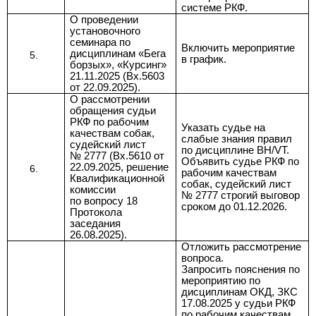
системе РКФ.
О проведении
установочного
семинара по
Включить мероприятие
дисциплинам «Бега
в график
.
борзых», «Курсинг»
21.11.2025 (Вх.5603
от 22.09.2025).
О рассмотрении
обращения судьи
РКФ по рабочим
Указать судье на
качествам собак,
слабые знания правил
судейский лист
по дисциплине BH/VT.
№ 2777 (
Вх.5610 от
Объявить судье РКФ по
22.09.2025, решение
рабочим качествам
Квалификационной
собак,
судейский лист
комиссии
№ 2777 строгий выговор
по
вопросу 18
сроком до 01.12.2026.
Протокола
заседания
26.08.2025).
Отложить рассмотрение
вопроса.
Запросить пояснения по
мероприятию по
дисциплинам ОКД, ЗКС
17.08.2025 у судьи РКФ
по рабочим качествам