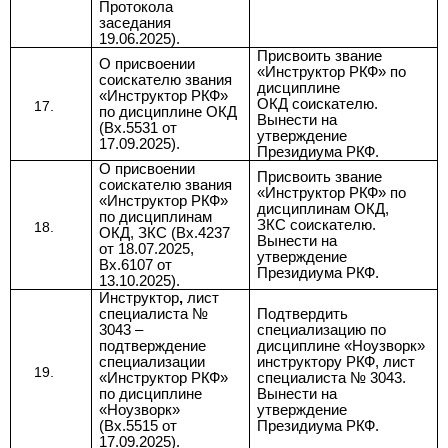
Протокола
заседания
19.06.2025).
Присвоить звание
О присвоении
«Инструктор РКФ» по
соискателю звания
дисциплине
«Инструктор РКФ»
ОКД соискателю.
по дисциплине ОКД
Вынести на
(
Вх.
5531 от
утверждение
17.09.2025
).
Президиума РКФ.
О присвоении
Присвоить звание
соискателю звания
«Инструктор РКФ» по
«Инструктор РКФ»
дисциплинам ОКД,
по дисциплинам
ЗКС соискателю.
ОКД, ЗКС (Вх.4237
Вынести на
от 18.07.2025,
утверждение
Вх.6107 от
Президиума РКФ.
13.10.2025).
Инструктор
,
лист
специалиста №
Подтвердить
3043 –
специализацию по
подтверждение
дисциплине «Ноузворк»
специализации
инструктору РКФ, лист
«Инструктор РКФ»
специалиста № 3043.
по дисциплин
е
Вынести на
«Ноузворк»
утверждение
(
Вх.5515 от
Президиума РКФ.
17.09.202
5).