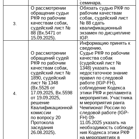
семинара.
О рассмотрении
Обязать судью РКФ по
обращения судьи
рабочим качествам
РКФ по рабочим
собак, судейский лист
качествам собак,
№ 88 сдать
судейский лист №
квалификационный
88 (Вх.5471 от
экзамен по дисциплине
15.09.2025).
IGP.
Информацию принять к
сведению.
О рассмотрении
Судье РКФ по рабочим
обращений судей
качества собак
РКФ по рабочим
(судейский лист №
качествам собак,
1348) указать на
судейский лист №
недостаточное знание
1890, судейский
правил по следовой
лист № 1348
работе (IGP-FH),
(Вх.5526 от
соблюдение Кодекса
17.09.2025, Вх.5598
этики РКФ и регламента
от 19.09.2025,
мероприятия. Участника
решение
м мероприятия ранга
Квалификационной
Чемпионат России по
комиссии
следовой работе (IGP-
по
вопросу 20
FH) 09-
Протокола
11.05.2025 указать на
заседания
необходимость соблюде
26.08.2025).
ния Кодекса этики РКФ
на мероприятиях в