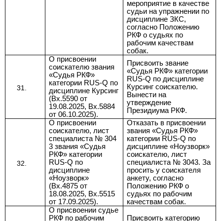
мероприятие в качестве
судьи на упражнении по
дисциплине ЗКС,
согласно Положению
РКФ о судьях по
рабочим качествам
собак
.
О
присвоении
Присвоить звание
соискателю звания
«Судья РКФ»
категории
«Судья РКФ»
RUS-Q по дисциплине
категории RUS-Q по
Курсинг соискателю.
дисциплине Курсинг
Вынести на
(Вх.5590 от
утверждение
19.08.2025, Вх.5884
Президиума РКФ.
от 06.10.2025
).
О
присвоении
Отказать в присвоении
соискателю, лист
звания
«Судья РКФ»
специалиста
№ 304
категории RUS-Q по
3 звания
«Судья
дисциплине «Ноузворк»
РКФ»
категории
соискателю, лист
RUS-Q по
специалиста
№ 3043.
За
дисциплине
просить у соискателя
«Ноузворк»
анкету, согласно
(Вх.4875 от
Положению РКФ о
18.08.2025, Вх.5515
судьях по рабочим
от 17.09.2025
).
качествам собак.
О присвоении судье
РКФ по рабочим
Присвоить категорию