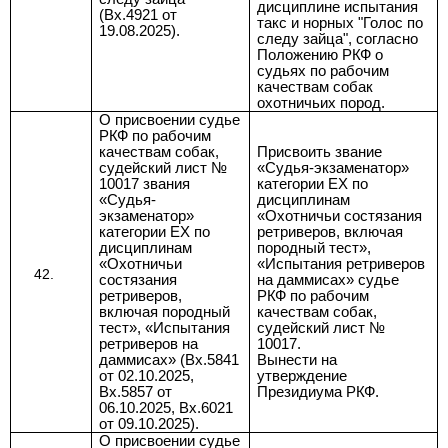
дисциплине испытания
(Вх.4921 от
такс и норных "Голос по
19.08.2025).
следу зайца", согласно
Положению РКФ о
судьях по рабочим
качествам собак
охотничьих пород.
О присвоении судье
РКФ по рабочим
качествам собак,
Присвоить звание
судейский лист №
«Судья-экзаменатор»
10017 звания
категории EX по
«Судья-
дисциплинам
экзаменатор»
«Охотничьи состязания
категории EX по
ретриверов, включая
дисциплинам
породный тест»,
«Охотничьи
«Испытания ретриверов
состязания
на даммисах» судье
ретриверов,
РКФ по рабочим
включая породный
качествам собак,
тест», «Испытания
судейский лист №
ретриверов на
10017.
даммисах» (Вх.5841
Вынести на
от 02.10.2025,
утверждение
Вх.5857 от
Президиума РКФ.
06.10.2025, Вх.6021
от 09.10.2025).
О присвоении судье