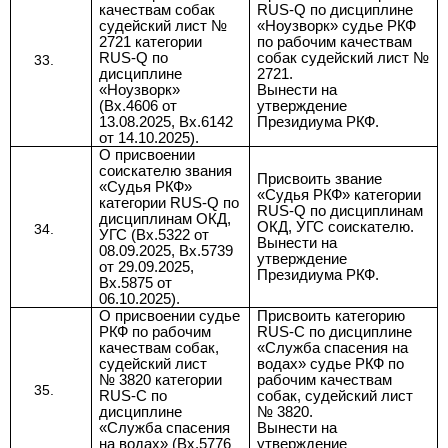
качествам собак
RUS-Q по дисциплине
судейский лист №
«Ноузворк» судье РКФ
2721 категории
по рабочим качествам
RUS-Q по
собак судейский лист №
дисциплине
2721.
«Ноузворк»
Вынести на
(Вх.4606 от
утверждение
13.08.2025, Вх.6142
Президиума РКФ.
от 14.10.2025).
О
присвоении
соискателю
звания
Присвоить звание
«Судья РКФ»
«Судья РКФ»
категории
категории RUS-Q по
RUS-Q по дисциплинам
дисциплинам ОКД,
ОКД, УГС соискателю.
УГС (Вх.5322 от
Вынести на
08.09.2025, Вх.5739
утверждение
от 29.09.2025,
Президиума РКФ.
Вх.5875 от
06.10.2025
).
О присвоении судье
Присвоить категорию
РКФ по рабочим
RUS-C по дисциплине
качествам собак,
«
Служба спасения на
судейский лист
водах
» судье РКФ по
№ 3820
категории
рабочим качествам
RUS-С по
собак, судейский лист
дисциплине
№ 3820.
«Служба спасения
Вынести на
на водах»
(Вх.5776
утверждение