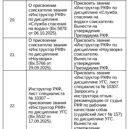
Присвоить звание
О присвоении
«Инструктор РКФ» по
соискателю звания
дисциплине «Служба
«Инструктор РКФ»
спасения на
по дисциплине
водах» соискателю.
«Служба спасения
Вынести на
на водах» (Вх.5878
утверждение
от 06.10.2025).
Президиума РКФ.
О присвоении
Присвоить звание
соискателю звания
«Инструктор РКФ» по
«Инструктор РКФ»
дисциплине «Ноузворк»
по дисциплине
соискателю.
«Ноузворк»
Вынести на
(Вх.5766 от
утверждение
29.09.2025).
Президиума РКФ.
Присвоить звание
«Инструктор РКФ»
по
дисциплине УГС, лист
специалиста № 10307.
Инструктор РКФ,
Запросить у
лист специалиста
инструктора отзыв-
№ 10307 –
рекомендацию от судьи
присвоение звания
РКФ по рабочим
«Инструктор РКФ»
качествам собак
по дисциплине УГС
(судейский лист № 157)
(Вх.5532 от
по дисциплине УГС.
17.09.2025).
Вынести на
утверждение