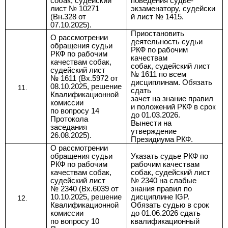
собак, судейский
поведения судье-
лист № 10271
экзаменатору, судейски
(Вн.328 от
й лист № 1415.
07.10.2025).
Приостановить
О рассмотрении
деятельность судьи
обращения судьи
РКФ по рабочим
РКФ по рабочим
качествам
качествам собак,
собак,
судейский лист
судейский лист
№ 1611
по всем
№ 1611 (
Вх.5972 от
дисциплинам. Обязать
08.10.2025, решение
сдать
Квалификационной
зачет на знание правил
комиссии
и положений РКФ в срок
по
вопросу 14
до 01.03.2026.
Протокола
Вынести на
заседания
утверждение
26.08.2025).
Президиума РКФ.
О рассмотрении
обращения судьи
Указать судье РКФ по
РКФ по рабочим
рабочим качествам
качествам собак,
собак, судейский лист
судейский лист
№ 2340 на слабые
№ 2340 (
Вх.6039 от
знания правил по
10.10.2025, решение
дисциплине IGP.
Квалификационной
Обязать судью в срок
комиссии
до 01.06.2026 сдать
по
вопросу 10
квалификационный