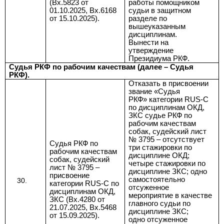
(Вх.5823 от
работы помощником
01.10.2025, Вх.6168
судьи в защитном
от 15.10.2025).
разделе по
вышеуказанным
дисциплинам.
Вынести на
утверждение
Президиума РКФ.
Судья РКФ по рабочим качествам (далее – Судья
РКФ).
Отказать в присвоении
звание «Судья
РКФ»
категории RUS-C
по дисциплинам ОКД,
ЗКС
судье РКФ по
рабочим качествам
собак, судейский лист
№ 3795
–
отсутствует
Судья РКФ по
три стажировки по
рабочим качествам
дисциплине ОКД;
собак, судейский
четыре стажировки по
лист № 3795 –
дисциплине ЗКС; одно
присвоение
самостоятельно
категории RUS-C по
отсуженное
дисциплинам ОКД,
мероприятие в качестве
ЗКС (Вх.4280 от
главного судьи по
21.07.2025, Вх.5468
дисциплине ЗКС;
от 15.09.2025).
одно отсуженное