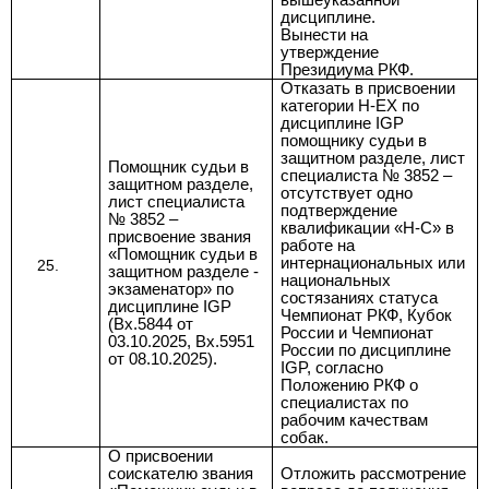
вышеуказанной
дисциплине.
Вынести на
утверждение
Президиума РКФ.
Отказать в
присвоении
категории H-EX по
дисциплине IGP
помощнику судьи в
защитном разделе, лист
Помощник судьи в
специалиста № 3852
–
защитном разделе,
отсутствует одно
лист специалиста
подтверждение
№ 3852 –
квалификации «H-C» в
присвоение звания
работе на
«Помощник судьи в
интернациональных или
защитном разделе -
национальных
экзаменатор» по
состязаниях статуса
дисциплине IGP
Чемпионат РКФ, Кубок
(Вх.5844 от
России и Чемпионат
03.10.2025, Вх.5951
России по дисциплине
от 08.10.2025).
IGP, согласно
Положению РКФ о
специалистах по
рабочим качествам
собак.
О присвоении
соискателю звания
Отложить рассмотрение