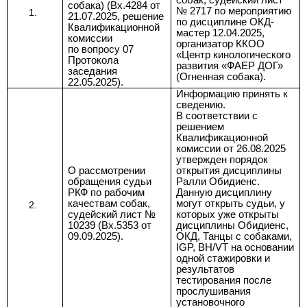
собак, судейский лист
собака) (
Вх.4284 от
№ 2717
по мероприятию
21.07.2025, решение
по дисциплине ОКД-
Квалификационной
мастер 12.04.2025,
комиссии
организатор ККОО
по
вопросу 07
«Центр кинологического
Протокола
развития «ФАЕР ДОГ»
заседания
(Огненная собака).
22.05.2025).
Информацию принять к
сведению.
В соответствии с
решением
Квалификационной
комиссии от 26.08.2025
утвержден порядок
О рассмотрении
открытия дисциплины
обращения судьи
Ралли Обидиенс.
РКФ по рабочим
Данную дисциплину
качествам собак,
могут открыть судьи, у
судейский лист №
которых уже открыты
10239 (Вх.5353 от
дисциплины Обидиенс,
09.09.2025)
.
ОКД, Танцы с собаками,
IGP, BH/VT на основании
одной стажировки и
результатов
тестирования после
прослушивания
установочного