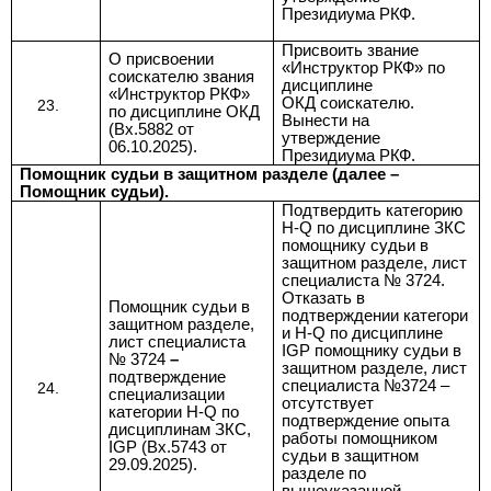
Президиума РКФ.
Присвоить звание
О присвоении
«Инструктор РКФ» по
соискателю звания
дисциплине
«Инструктор РКФ»
ОКД соискателю.
по дисциплине ОКД
Вынести на
(Вх.5882 от
утверждение
06.10.2025).
Президиума РКФ.
Помощник судьи в защитном разделе (далее –
Помощник судьи).
Подтвердить категорию
H-Q по дисциплине ЗКС
помощнику судьи в
защитном разделе, лист
специалиста № 3724.
Отказать в
Помощник судьи в
подтверждении
категори
защитном разделе,
и
H-Q по дисциплине
лист специалиста
IGP
помощнику судьи в
№ 3724
–
защитном разделе, лист
подтверждение
специалиста №3724 –
специализации
отсутствует
категории H-Q по
подтверждение опыта
дисциплинам ЗКС,
работы помощником
IGP (Вх.5743 от
судьи в защитном
29.09.2025).
разделе по