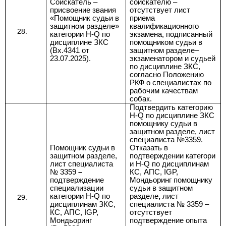
Соискатель
–
соискателю
–
присвоение звания
отсутствует лист
«Помощник судьи в
приема
защитном разделе»
квалификационного
категории Н-Q по
экзамена, подписанный
дисциплине ЗКС
помощником судьи в
(
Вх.4341 от
защитном разделе–
23.07.2025
).
экзаменатором и судьей
по дисциплине
ЗКС,
согласно
Положению
РКФ о специалистах по
рабочим качествам
собак.
Подтвердить категорию
H-Q по дисциплине ЗКС
помощнику судьи в
защитном разделе, лист
специалиста №3359.
Помощник судьи в
Отказать в
защитном разделе,
подтверждении
категори
лист специалиста
и
H-Q по дисциплинам
№ 3359
–
КС, АПС, IGP,
подтверждение
Мондьоринг
помощнику
специализации
судьи в защитном
категории H-Q по
разделе
,
лист
дисциплинам ЗКС,
специалиста № 3359 –
КС, АПС, IGP,
отсутствует
Мондьоринг
подтверждение опыта