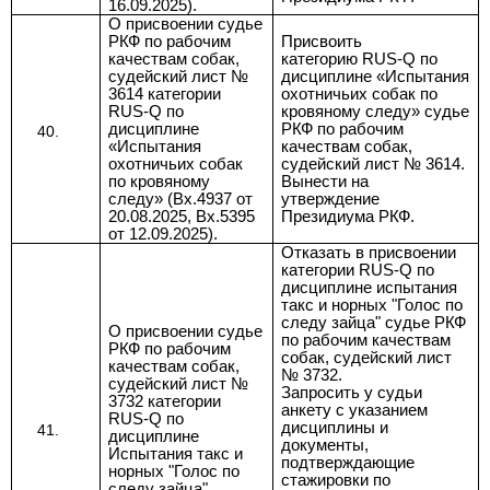
16.09.2025).
О присвоении судье
РКФ по рабочим
Присвоить
качествам собак,
категорию RUS-Q по
судейский лист №
дисциплине «Испытания
3614 категории
охотничьих собак по
RUS-Q по
кровяному следу» судье
дисциплине
РКФ по рабочим
«Испытания
качествам собак,
охотничьих собак
судейский лист № 3614.
по кровяному
Вынести на
следу» (Вх.4937 от
утверждение
20.08.2025, Вх.5395
Президиума РКФ.
от 12.09.2025).
Отказать в присвоении
категории RUS-Q по
дисциплине испытания
такс и норных "Голос по
следу зайца" судье РКФ
О присвоении судье
по рабочим качествам
РКФ по рабочим
собак, судейский лист
качествам собак,
№ 3732.
судейский лист №
Запросить у судьи
3732 категории
анкету с указанием
RUS-Q по
дисциплины и
дисциплине
документы,
Испытания такс и
подтверждающие
норных "Голос по
стажировки по
следу зайца"