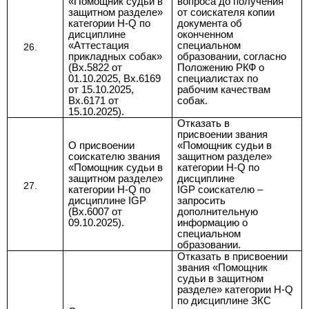
«Помощник судьи в
вопроса до получения
защитном разделе»
от соискателя копии
категории Н-Q по
документа об
дисциплине
оконченном
«Аттестация
специальном
прикладных собак»
образовании,
согласно
(Вх.5822 от
Положению РКФ о
01.10.2025, Вх.6169
специалистах по
от 15.10.2025,
рабочим качествам
Вх.6171 от
собак.
15.10.2025).
Отказать в
присвоении
звания
О присвоении
«Помощник судьи в
соискателю звания
защитном разделе»
«Помощник судьи в
категории Н-Q по
защитном разделе»
дисциплине
категории Н-Q по
IGP соискателю
–
дисциплине IGP
запросить
(Вх.6007 от
дополнительную
09.10.2025).
информацию о
специальном
образовании.
Отказать в присвоении
звания «Помощник
судьи в защитном
разделе» категории Н-Q
по дисциплине ЗКС