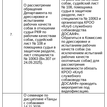
собак, судейский лист
О рассмотрении
№ 108, помощника
обращения
судьи в защитном
Департамента по
разделе, лист
дрессировке и
специалиста № 10063 и
испытаниям
организатора КРОО
рабочих качеств
«Клуб служебного
собак в отношении
собаководства
судьи РКФ по
ДОСААФ».
рабочим качествам
Обратиться в Комиссию
собак, судейский
по дрессировке и
лист № 108 и
испытаниям рабочих
помощника судьи в
качеств собак (за
защитном разделе,
исключением испытаний
лист специалиста
рабочих качеств
№ 10063 (Вн.307 от
охотничьих собак) для
24.09.2025).
рассмотрения
возможности обязать
КРОО «Клуб
служебного
собаководства
ДОСААФ» проводить
мероприятия под
видеофиксацию.
О семинаре по
дисциплине «Танцы
с собаками»
14.11.2025,