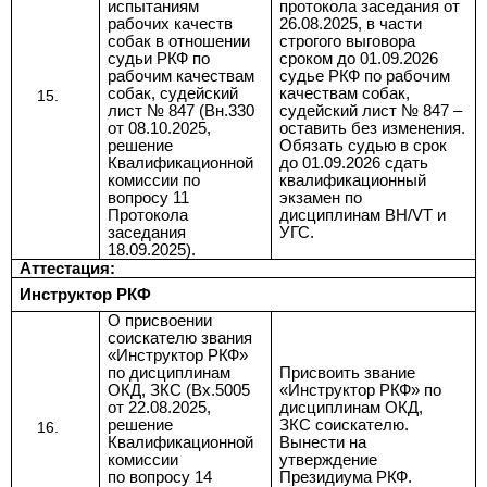
испытаниям
протокола заседания от
рабочих качеств
26.08.2025, в части
собак в отношении
строгого выговора
судьи РКФ по
сроком до 01.09.2026
рабочим качествам
судье РКФ по рабочим
собак, судейский
качествам собак,
лист № 847 (Вн.330
судейский лист № 847 –
от 08.10.2025,
оставить без изменения.
решение
Обязать судью в срок
Квалификационной
до 01.09.2026 сдать
комиссии по
квалификационный
вопросу 11
экзамен по
Протокола
дисциплинам BH/VT и
заседания
УГС.
18.09.2025).
Аттестация:
Инструктор РКФ
О присвоении
соискателю звания
«Инструктор РКФ»
по дисциплинам
Присвоить звание
ОКД, ЗКС (Вх.5005
«Инструктор РКФ» по
от 22.08.2025,
дисциплинам ОКД,
решение
ЗКС соискателю
.
Квалификационной
Вынести на
комиссии
утверждение
по
вопросу 14
Президиума РКФ.