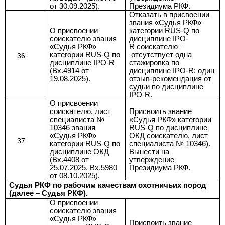
от 30.09.2025).
Президиума РКФ.
Отказать в присвоении
звания
«Судья РКФ»
О присвоении
категории RUS-Q по
соискателю
звания
дисциплине IPO-
«Судья РКФ»
R соискателю
–
категории RUS-Q по
отсутствует одна
дисциплине IPO-R
стажировка по
(Вх.4914 от
дисциплине
IPO-R; один
19.08.2025).
отзыв-рекомендация от
судьи по дисциплине
IPO-R.
О присвоении
соискателю, лист
Присвоить звание
специалиста №
«Судья РКФ»
категории
10346
звания
RUS-Q по дисциплине
«Судья РКФ»
ОКД соискателю, лист
категории RUS-Q по
специалиста № 10346).
дисциплине ОКД
Вынести на
(Вх.4408 от
утверждение
25.07.2025, Вх.5980
Президиума РКФ.
от 08.10.2025).
Судья РКФ по рабочим качествам охотничьих пород
(далее – Судья РКФ).
О присвоении
соискателю
звания
«Судья РКФ»
Присвоить звание