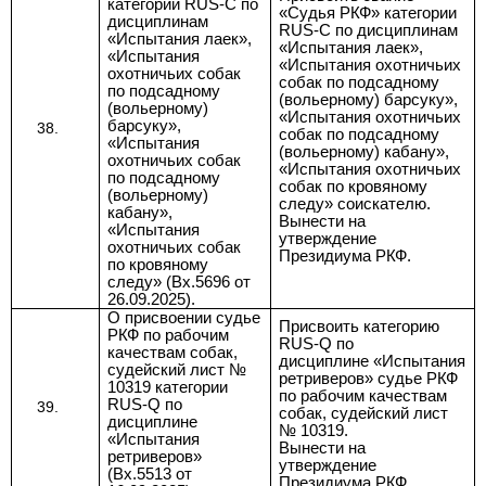
категории RUS-C по
«Судья РКФ» категории
дисциплинам
RUS-C по дисциплинам
«Испытания лаек»,
«Испытания лаек»,
«Испытания
«Испытания охотничьих
охотничьих собак
собак по подсадному
по подсадному
(вольерному) барсуку»,
(вольерному)
«Испытания охотничьих
барсуку»,
собак по подсадному
«Испытания
(вольерному) кабану»,
охотничьих собак
«Испытания охотничьих
по подсадному
собак по кровяному
(вольерному)
следу» соискателю.
кабану»,
Вынести на
«Испытания
утверждение
охотничьих собак
Президиума РКФ.
по кровяному
следу» (Вх.5696 от
26.09.2025).
О присвоении судье
Присвоить категорию
РКФ по рабочим
RUS-Q по
качествам собак,
дисциплине «Испытания
судейский лист №
ретриверов» судье РКФ
10319 категории
по рабочим качествам
RUS-Q по
собак, судейский лист
дисциплине
№ 10
319.
«Испытания
Вынести на
ретриверов»
утверждение
(Вх.5513 от
Президиума РКФ.