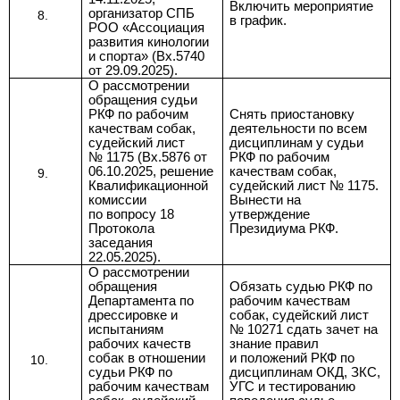
Включить мероприятие
организатор СПБ
в график
.
РОО «Ассоциация
развития кинологии
и спорта» (Вх.5740
от 29.09.2025).
О рассмотрении
обращения судьи
РКФ по рабочим
Снять приостановку
качествам собак,
деятельности по всем
судейский лист
дисциплинам у судьи
№ 1175 (
Вх.5876 от
РКФ по рабочим
06.10.2025, решение
качествам собак,
Квалификационной
судейский лист № 1175.
комиссии
Вынести на
по
вопросу 18
утверждение
Протокола
Президиума РКФ.
заседания
22.05.2025).
О рассмотрении
обращения
Обязать судью РКФ по
Департамента по
рабочим качествам
дрессировке и
собак, судейский лист
испытаниям
№ 10271 сдать зачет на
рабочих качеств
знание правил
собак в отношении
и положений РКФ по
судьи РКФ по
дисциплинам ОКД, ЗКС,
рабочим качествам
УГС и тестированию