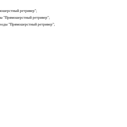
мошерстный ретривер";
ды "Прямошерстный ретривер";
ороды "Прямошерстный ретривер";